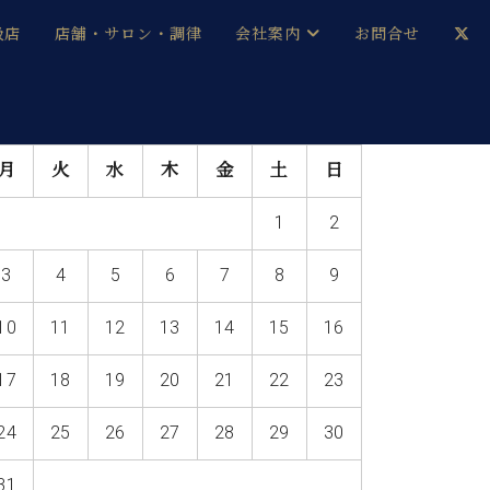
扱店
店舗・サロン・調律
会社案内
お問合せ
企業情報
メルマガ登録
月
火
水
木
金
土
日
採用情報
1
2
ベヒシュタイン・サロン会員
3
4
5
6
7
8
9
本社：八王子・技術営業センター
ベヒシュタイン・ジャパンブログ
10
11
12
13
14
15
16
17
18
19
20
21
22
23
中古】
24
25
26
27
28
29
30
31