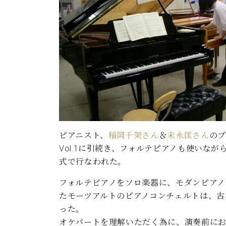
ン
C.ベヒシュタイン コンサート
アクセス
納入実績 
グランドピアノ
セントラム東京のご案内(PDF)
お問い合わせ
ご愛用者の
C.ベヒシュタイン アカデミー
アーティストカスタマーサービス(
W.ホフマン プロフェッショナル
アフターサービス(調律)
W.ホフマン トラディション
調律師紹介
調律料金表
お問い合わせ
W.ホフマン ヴィジョン
ピアニスト、
稲岡千架さん
＆
末永匡さん
のプ
尾山調律師のブログ Die Musikgasse（音楽の小道）
Vol.1に引続き、フォルテピアノも使いな
C.BECHSTEIN Digital(ベヒシュタイン デジタル)
式で行なわれた。
フォルテピアノをソロ楽器に、モダンピアノ（W
たモーツアルトのピアノコンチェルトは、古
った。
オケパートを理解いただく為に、演奏前に