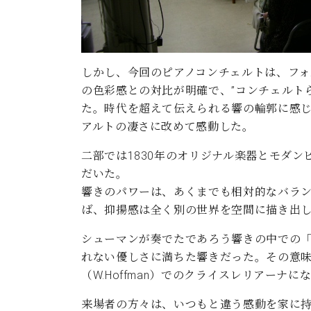
しかし、今回のピアノコンチェルトは、フォル
の色彩感との対比が明確で、”コンチェルト
た。時代を超えて伝えられる響の輪郭に感
アルトの凄さに改めて感動した。
二部では1830年のオリジナル楽器とモダンピ
だいた。
響きのパワーは、あくまでも相対的なバラ
ば、抑揚感は全く別の世界を空間に描き出
シューマンが奏でたであろう響きの中での
れない優しさに満ちた響きだった。その意
（W.Hoffman）でのクライスレリアーナに
来場者の方々は、いつもと違う感動を家に