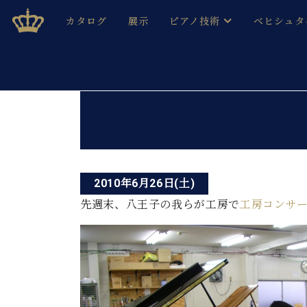
Skip
ベヒシュタインジャパン公式サイト
BECHSTEIN JAPAN Official Site
カタログ
展示
ピアノ技術
ベヒシュタ
to
content
ベヒシュタインのグランドピ
ドイツの名
作ること
ベヒシュタインで、 演奏したい！ 学びたい！ 録音した
投
C.ベヒシュタイン コンサート / C.ベヒシュタイ
ブランドヒ
音色とタッチ
稿
ベヒシュタイン・
趣味から本格的に学ぶ方まで大歓迎。
音楽家達の
ナ
C.ベヒシュタイン コンサート
ベヒシュタイン・ジャパンの
み
ビ
ベヒシュタイン・セントラム 東
ベヒシュタ
2010年6月26日(土)
ゲ
先週末、八王子の我らが工房で
工房コンサート
ピアノ製造番号
店長ご挨拶
ベヒシュタ
ー
展示情報
ホール・スタジオレンタル
ベヒシュタ
シ
ホール・スタジオ空き状況
動画収録サービス
ョ
納入実績 
音楽教室
ピアノのコンシェルジュ