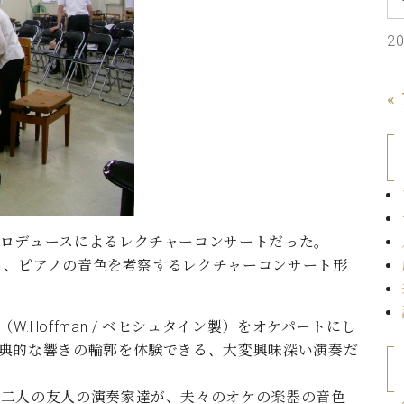
C.ベヒシュタイン コンサート
代理店主催イベント
音楽教室
アップライトピアノ
2
コンクール
声
«
音楽教室
調律)
ロデュースによるレクチャーコンサートだった。
がら、ピアノの音色を考察するレクチャーコンサート形
.Hoffman / ベヒシュタイン製）をオケパートにし
典的な響きの輪郭を体験できる、大変興味深い演奏だ
お二人の友人の演奏家達が、夫々のオケの楽器の音色