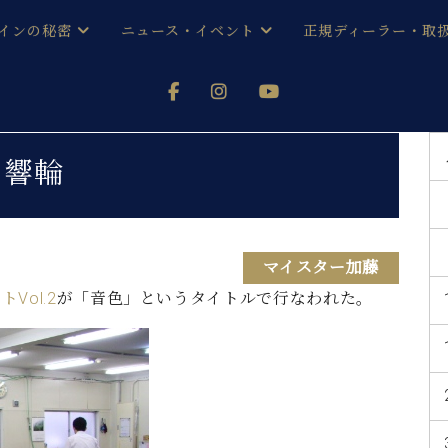
インの秘密
ニュース・イベント
正規ディーラー・取
アノを
器ベヒシュタイン
メルマガ会員登録ご案内
い！ という方は、お近くの直営店舗まで
オンライン試弾
ン レジデンス
ストリー
各店舗からのお知らせ
響輪
(入荷情報等)
シューレ音楽教室
声
/
C.ベヒシュタイン レジデンス
取り組
プレスリリース
(お知らせ・メディア情報)
京
インの音色
マイスター加藤
Vol.2
が「音色」というタイトルで行なわれた。
キャンペーン
スタッフご挨拶
インを弾く前に
技術者紹介
展示情報【ユーロピアノ特選
コンサート
イン・シューレ
イベント情報
八王子工房ブログ
レッスンイベント
ホール・スタジオ
アクセス
お問い合わせ