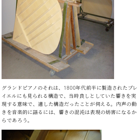
ン
迎。
サ
ベ
会
ベヒ
ー
C.
ヒ
社
シュ
ト
ベ
シ
案
ヒ
タイ
ュ
内
シ
タ
レ
ン・
ュ
イ
ッ
シュ
タ
お
ン・
ス
イ
ーレ
問
シ
ン
ン
合
ュ
イ
音楽
コ
せ
ー
ベ
教室
ン
レ
ン
サ
ト
グランドピアノのそれは、1800年代前半に製造されたプレ
ー
納
イエルにも見られる構造で、当時良しとしていた響きを実
ベ
ト
入
代
ヒ
現する意味で、適した構造だったことが伺える。内声の動
グ
シ
実
理
ラ
きを音楽的に語るには、響きの混沌は表現の妨害になるか
ュ
績
店
ン
らであろう。
タ
ホ
主
ド
イ
ー
催
ピ
ン
ル・
イ
ア