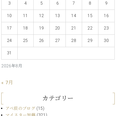
ー
3
4
5
6
7
8
9
内
(PDF)
W.
10
11
12
13
14
15
16
お
ホ
問
フ
い
17
18
19
20
21
22
23
マ
合
ン
わ
24
25
26
27
28
29
30
プ
せ
ロ
31
フ
ェ
本
2026年8月
ッ
社
シ
：
ョ
八
« 7月
ナ
王
ル
子
・
カテゴリー
技
W.
術
アベ辰のブログ
(15)
ホ
営
フ
マイスター加藤
(321)