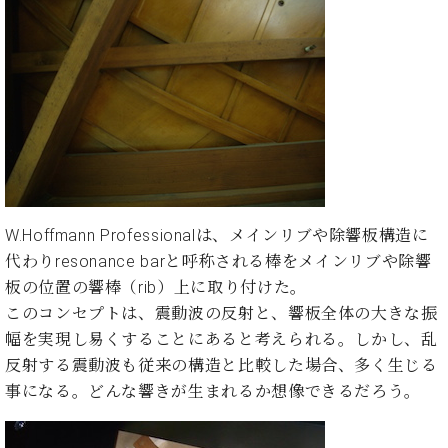
・
ス
ベ
ノ
セ
タ
ン
ン
ジ
ト
ト
C.
オ
ラ
ベ
ム
ヒ
コ
東
シ
納
ン
京
ュ
入
ク
タ
実
ー
イ
績
ル
店
ン
音
長
W.Hoffmann Professionalは、メインリブや除響板構造に
コ
楽
ご
音
ン
代わりresonance barと呼称される棒をメインリブや除響
教
挨
楽
サ
室
拶
板の位置の響棒（rib）上に取り付けた。
教
ー
展
このコンセプトは、震動波の反射と、響板全体の大きな振
室
ト
示
ご
幅を実現し易くすることにあると考えられる。しかし、乱
ア
情
愛
反射する震動波も従来の構造と比較した場合、多く生じる
ッ
報
用
事になる。どんな響きが生まれるか想像できるだろう。
プ
ホー
者
ラ
ル・
の
イ
スタ
声