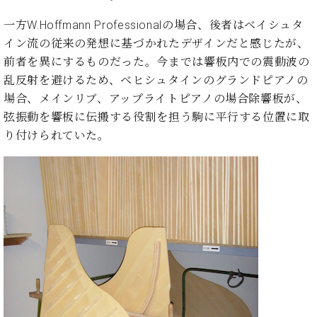
イ
ュ
ブ
ジ
(お
で
ン
タ
ロ
正
一方W.Hoffmann Professionalの場合、後者はベイシュタ
ャ
知
コ
イ
グ
オンライン試弾
規
パ
ら
イン流の従来の発想に基づかれたデザインだと感じたが、
ン
ン
デ
ン
せ・
メルマガ登録
前者を異にするものだった。今までは響板内での震動波の
サ
の
ィ
の
メ
ー
音
乱反射を避けるため、ベヒシュタインのグランドピアノの
ー
取
デ
趣
ト
色
ラ
場合、メインリブ、アップライトピアノの場合除響板が、
り
ィ
味
/
ー・
弦振動を響板に伝搬する役割を担う駒に平行する位置に取
組
ア
か
C.
取
ベ
み
情
り付けられていた。
ら
ベ
扱
ヒ
報)
本
ヒ
店
シ
格
シ
ピ
ュ
的
ュ
ア
キ
タ
に
タ
ノ
ャ
店
イ
学
イ
製
ン
舗・
ン
ぶ
ン
造
ペ
サ
を
方
レ
番
ー
ロ
弾
ま
ジ
号
ン
ン・
く
で
デ
調
前
大
ン
律
に
コ
歓
ス