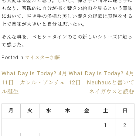
も大変な楽器だと思う。しかし、弾き手が同時に聴き手に
プ
室
ラ
もなり、客観的に自分が描く響きの絵画を見るという意味
ピ
イ
ア
において、弾き手の多様な美しい響きの経験は表現をする
ト
ノ
上で意味が大きいと自分は思いたい。
ピ
の
ア
コ
そんな事を、ベヒシュタインのこの新しいシリーズに触っ
ノ
ン
て感じた。
シ
ェ
C.
Posted in
マイスター加藤
ル
ベ
ジ
ヒ
What Day is Today? 4月
What Day is Today? 4月
ュ
シ
ア
11日 カレル・アンチェ
12日 Neuhausと書いて
ュ
ク
タ
ル誕生
ネイガウスと読む
セ
イ
ス
ン
セン
ア
月
火
水
木
金
土
日
トラ
カ
ム東
デ
1
2
京の
ミ
ご案