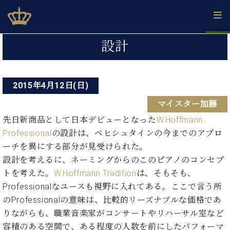
Skip
ベヒシュタインジャパン公式サイト
BECHSTEIN JAPAN Official Site
to
content
投
カ
設計
タ
稿
ベ
ベ
ド
メ
企
ロ
C.
ナ
ヒ
ヒ
イ
ル
業
グ
ベ
シ
2015年4月12日(日)
シ
ツ
マ
情
ビ
ヒ
ュ
ュ
の
ガ
報
マイスター加藤
シ
ゲ
タ
展
タ
名
会
ュ
イ
示
イ
器
員
先日新商品として日本デビューとなった
W.Hoffmann
ー
採
タ
ン
ン
ベ
登
Professional
の設計は、ベヒシュタインの今までのアプロ
用
イ
シ
で、
の
ヒ
録
ーチを異にする部分が見受けられた。
情
ン
ピ
演
グ
シ
ご
ョ
報
設計を考えるに、ネーミングからのこのピアノのコンセプ
コ
ア
奏
ラ
ュ
案
ン
トを考えた。
W.Hoffmann Tradition
は、そもそも、
ン
ノ
し
ン
タ
内
サ
技
ベ
た
Professionalなユースも視野に入れてある。ここで言う所
ド
イ
ー
術
ヒ
い！
ピ
ン
のProfessionalの意味は、比較的リーズナブルな価格であ
各
ト /
シ
学
ア
りながらも、職業音楽家がコンサートやリハーサル室など
店
C.
ュ
び
ノ
ブ
舗
容積のある空間で、ある程度の人数を前にしたパフォーマ
ベ
ベ
タ