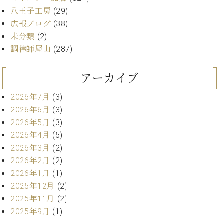
業
マ
セ
八王子工房
(29)
ン
ン
広報ブログ
(38)
ト
タ
未分類
(2)
ー
ラ
調律師尾山
(287)
デ
ィ
ス
シ
アーカイブ
タ
ョ
ッ
ン
2026年7月
(3)
フ
2026年6月
(3)
ご
W.
挨
2026年5月
(3)
ホ
拶
2026年4月
(5)
フ
技
2026年3月
(2)
マ
術
2026年2月
(2)
ン
者
2026年1月
(1)
ヴ
紹
ィ
2025年12月
(2)
介
ジ
展示
2025年11月
(2)
ョ
情報
2025年9月
(1)
ン
【ユ