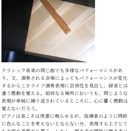
ト
ジオ
ピ
レン
ア
タル
ノ
ホー
ル・
C.
スタ
ベ
ジオ
ヒ
空き
シ
状況
ュ
動
タ
画
クラシック音楽の同じ曲でも多様なパフォーマンスがあ
イ
収
り、又、演奏される会場によってもパフォーマンスが変化
ン
録
するからこそライブ演奏表現に芸術性を見出し、録音とは
レ
サ
ジ
違う感動を覚える。如何なる場所においても、同じような
ー
デ
ビ
表現が単純に繰り返されているところに、心に響く感動は
ン
ス
覚えないだろう。
ス
音
ピアノは音こそは用意に鳴らせるが、指揮者のように同時
ア
楽
に色んなことを考えないとならない分、表現する上でとて
ッ
教