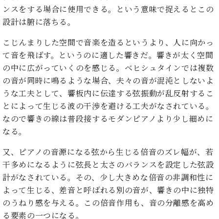
た
を
ラ
か
ヒ
ンスをする場合に使用できる。という意味で捉えるとこの
ヒ
イ
い！
作
ン
ら
シ
シ
ン・
設計は腑に落ちる。
録
る
ド
の
ュ
ュ
サ
音
こ
ヒ
お
タ
タ
こじんまりした空間で音楽を造るというより、人に向かっ
ロ
し
と
ス
知
イ
イ
ン
た
て音を飛ばす。というのに適した響きだ。響きが太く空間
ト
ら
ン
ン
会
い！
の中に広がっていくのを感じる。ベヒシュタインでは複数
音
リ
せ
レ
の
員
と
の音が同時に鳴るような場合、夫々の音が混沌としないよ
色
ー
(入
ジ
秘
い
と
荷
うな工夫として、響板内に伝達する弦振動が乱反射するこ
デ
密
う
ベ
タ
情
ン
とによって生じる波の干渉を避ける工夫がなされている。
音
方
ヒ
ッ
報
ス
楽
なので響きの線は普段接するモダンピアノより少し細めに
は、
シ
チ
等)
ニ
家
お
なる。
ュ
ュ
達
近
タ
ー
ベ
の
プ
く
又、ピアノの音源になる弦から生じる倍音のズレ幅が、若
C.
イ
ス・
ヒ
声
レ
の
干多めになるように弦長と太さのバランスを設定した弦設
ベ
ン・
イ
シ
ス
直
ヒ
ジ
計がなされている。その、少し大きめな倍音の非調和性に
ベ
ュ
リ
営
シ
ベ
ャ
よって生じる、差音と呼ばれる別の音が、響きの中に独特
ン
タ
リ
店
ュ
ヒ
パ
ト
のうねり感を与える。この倍音作用も、音の分離感を高め
イ
ー
舗
タ
シ
ン
ン・
ス
る要素の一つになる。
ま