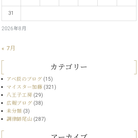
ン
迎。
サ
ベ
会
ベヒ
31
ー
C.
ヒ
社
シュ
ト
ベ
シ
案
ヒ
2026年8月
タイ
ュ
内
シ
タ
レ
ン・
ュ
イ
ッ
シュ
« 7月
タ
お
ン・
ス
イ
ーレ
問
シ
ン
ン
合
ュ
イ
音楽
カテゴリー
コ
せ
ー
ベ
教室
ン
レ
ン
アベ辰のブログ
(15)
サ
ト
マイスター加藤
(321)
ー
納
八王子工房
(29)
ベ
ト
入
代
ヒ
グ
広報ブログ
(38)
シ
実
理
ラ
未分類
(3)
ュ
績
店
ン
調律師尾山
(287)
タ
ホ
主
ド
イ
ー
催
ピ
ン
ル・
イ
アーカイブ
ア