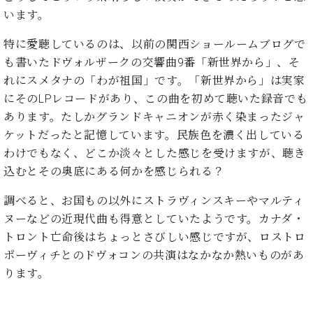
た
を
ラ
か
ヒ
ヒ
います。
イ
い！
作
ン
ら
シ
シ
ン・
録
る
ド
の
ュ
特に愛聴しているのは、以前の関西ショールームブログで
ュ
サ
音
こ
ヒ
お
タ
タ
ロ
も書いたドヴォルザークの交響曲9番「新世界から」、そ
し
と
ス
知
イ
イ
ン
た
れにスメタナの「わが祖国」です。「新世界から」は実家
ト
ら
ン
ン
会
い！
にそのLPレコードがあり、この曲を初めて聴いた録音でも
音
リ
せ
レ
の
員
と
あります。たしかグランドキャニオンが赤く染まったジャ
色
ー
(入
ジ
秘
い
と
荷
ケットだったと記憶しています。民族色を濃く出している
デ
密
う
ベ
タ
情
ン
わけでもなく、どこか淡々とした感じを受けますが、聴き
音
方
ヒ
ッ
報
ス
楽
は、
込むとその奥底にある何かを感じられる？
シ
チ
等)
ニ
家
お
ュ
ュ
達
調べると、お国もの以外にストラヴィンスキーやマルティ
近
タ
ー
ベ
の
プ
く
ヌーなどの近現代曲も得意としていたようです。カナダ・
C.
イ
ス・
ヒ
声
レ
の
トロント亡命後はちょっとさびしい感じですが、ロストロ
ベ
ン・
イ
シ
ス
直
ヒ
ジ
ポーヴィチとのドヴォコンの共演はなかなか熱いものがあ
ベ
ュ
リ
営
シ
ベ
ャ
ン
ります。
タ
リ
店
ュ
ヒ
パ
ト
イ
ー
舗
タ
シ
ン
ン・
ス
ま