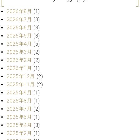
・
ス
ベ
ノ
セ
タ
ン
2026年8月
(1)
ン
ジ
ト
ト
C.
2026年7月
(3)
オ
ラ
ベ
2026年6月
(3)
ム
ヒ
コ
2026年5月
(3)
東
シ
納
ン
2026年4月
(5)
京
ュ
入
ク
2026年3月
(2)
タ
実
ー
2026年2月
(2)
イ
績
ル
店
ン
2026年1月
(1)
音
長
コ
楽
ご
2025年12月
(2)
音
ン
教
挨
2025年11月
(2)
楽
サ
室
拶
教
2025年9月
(1)
ー
展
室
2025年8月
(1)
ト
示
ご
ア
2025年7月
(2)
情
愛
ッ
報
2025年6月
(1)
用
プ
ホー
2025年4月
(3)
者
ラ
ル・
2025年2月
(1)
の
イ
スタ
声