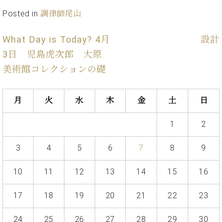
イ
ュ
ブ
ジ
(お
で
ン
タ
ロ
Posted in
調律師尾山
正
ャ
知
コ
イ
グ
オンライン試弾
規
パ
ら
ン
ン
デ
What Day is Today? 4月
設計
ン
せ・
メルマガ登録
サ
の
ィ
の
メ
3日 児島虎次郎 大原
ー
音
ー
取
デ
趣
ト
色
ラ
美術館コレクションの礎
り
ィ
味
/
ー・
組
ア
か
C.
取
ベ
み
情
ら
ベ
月
火
水
木
金
土
日
扱
ヒ
報)
本
ヒ
店
シ
格
シ
ピ
1
2
ュ
的
ュ
ア
キ
タ
に
タ
ノ
ャ
店
イ
3
4
5
6
7
8
9
学
イ
製
ン
舗・
ン
ぶ
ン
造
ペ
サ
を
10
11
12
13
14
15
16
方
レ
番
ー
ロ
弾
ま
ジ
号
ン
ン・
く
17
18
19
20
21
22
23
で
デ
調
前
大
ン
律
に
コ
歓
ス
24
25
26
27
28
29
30