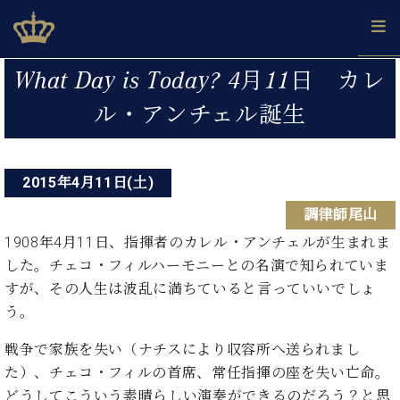
Skip
ベヒシュタインジャパン公式サイト
BECHSTEIN JAPAN Official Site
to
content
投
カ
What Day is Today? 4月11日 カレ
タ
稿
ベ
ル・アンチェル誕生
ベ
ド
メ
企
ロ
C.
ナ
ヒ
ヒ
イ
ル
業
グ
ベ
シ
シ
ツ
マ
情
ビ
ヒ
ュ
ュ
の
ガ
報
シ
2015年4月11日(土)
ゲ
タ
展
タ
名
会
ュ
イ
示
イ
器
員
ー
調律師尾山
採
タ
ン
ン
ベ
登
用
イ
1908年4月11日、指揮者のカレル・アンチェルが生まれま
シ
で、
の
ヒ
録
情
ン
ピ
演
した。チェコ・フィルハーモニーとの名演で知られていま
グ
シ
ご
ョ
報
コ
ア
奏
ラ
ュ
案
すが、その人生は波乱に満ちていると言っていいでしょ
ン
ン
ノ
し
ン
タ
内
う。
サ
技
ベ
た
ド
イ
ー
術
ヒ
い！
ピ
ン
戦争で家族を失い（ナチスにより収容所へ送られまし
各
ト /
シ
学
ア
た）、チェコ・フィルの首席、常任指揮の座を失い亡命。
店
C.
ュ
び
ノ
ブ
舗
どうしてこういう素晴らしい演奏ができるのだろう？と思
ベ
ベ
タ