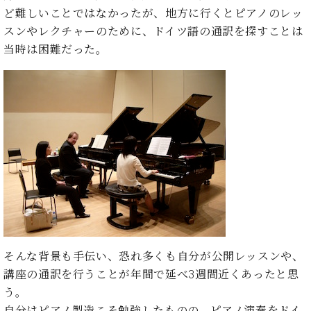
た
を
ラ
か
ヒ
ど難しいことではなかったが、地方に行くとピアノのレッ
ヒ
イ
い！
作
ン
ら
シ
シ
ン・
スンやレクチャーのために、ドイツ語の通訳を探すことは
録
る
ド
の
ュ
ュ
サ
音
こ
当時は困難だった。
ヒ
お
タ
タ
ロ
し
と
ス
知
イ
イ
ン
た
ト
ら
ン
ン
会
い！
音
リ
せ
レ
の
員
と
色
ー
(入
ジ
秘
い
と
荷
デ
密
う
ベ
タ
情
ン
音
方
ヒ
ッ
報
ス
楽
は、
シ
チ
等)
ニ
家
お
ュ
ュ
達
近
タ
ー
ベ
の
プ
く
C.
イ
ス・
ヒ
声
レ
の
ベ
ン・
イ
シ
ス
直
ヒ
ジ
ベ
そんな背景も手伝い、恐れ多くも自分が公開レッスンや、
ュ
リ
営
シ
ベ
ャ
ン
講座の通訳を行うことが年間で延べ3週間近くあったと思
タ
リ
店
ュ
ヒ
パ
ト
イ
ー
舗
う。
タ
シ
ン
ン・
ス
ま
自分はピアノ製造こそ勉強したものの、ピアノ演奏をドイ