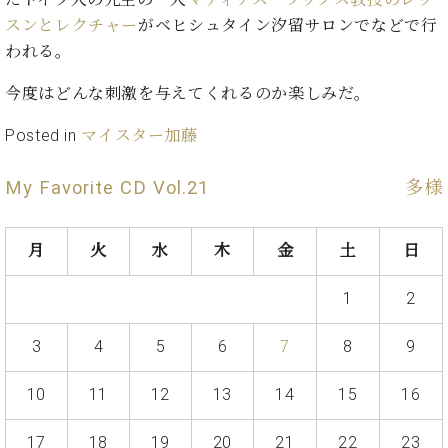
ン
迎。
サ
スンとレクチャー
がベヒシュタイン汐留サロンでなどで行
ベ
会
ベヒ
ー
C.
われる。
ヒ
社
シュ
ト
ベ
シ
案
ヒ
今度はどんな刺激を与えてくれるのか楽しみだ。
タイ
ュ
内
シ
タ
レ
ン・
Posted in
マイスター加藤
ュ
イ
ッ
シュ
タ
お
ン・
ス
イ
ーレ
My Favorite CD Vol.21
多様
問
シ
ン
ン
合
ュ
イ
音楽
コ
せ
ー
ベ
教室
ン
月
火
水
木
金
土
日
レ
ン
サ
ト
ー
1
2
納
ベ
ト
入
代
ヒ
グ
3
4
5
6
7
8
9
シ
実
理
ラ
ュ
績
店
ン
タ
10
11
12
13
14
15
16
ホ
主
ド
イ
ー
催
ピ
ン
ル・
イ
17
18
19
20
21
22
23
ア