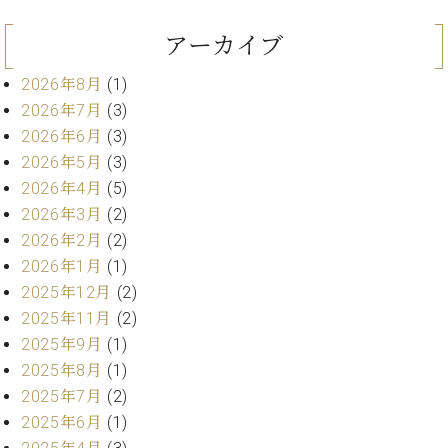
ト
ジオ
ピ
レン
アーカイブ
ア
タル
ノ
ホー
2026年8月
(1)
ル・
2026年7月
(3)
C.
スタ
2026年6月
(3)
ベ
ジオ
2026年5月
(3)
ヒ
空き
シ
2026年4月
(5)
状況
ュ
動
2026年3月
(2)
タ
画
2026年2月
(2)
イ
収
2026年1月
(1)
ン
録
2025年12月
(2)
レ
サ
ジ
2025年11月
(2)
ー
デ
ビ
2025年9月
(1)
ン
ス
2025年8月
(1)
ス
音
2025年7月
(2)
ア
楽
2025年6月
(1)
ッ
教