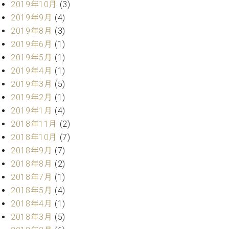
2019年10月
(3)
ーロ
2019年9月
(4)
ピア
C.BECHSTEIN
2019年8月
(3)
ノ特
Digital(ベ
2019年6月
(1)
選中
ヒ
古】
2019年5月
(1)
シ
イ
2019年4月
(1)
ュ
ベ
タ
2019年3月
(5)
ン
イ
2019年2月
(1)
ト
ン
2019年1月
(4)
情
デ
報
2018年11月
(2)
ジ
八
2018年10月
(7)
タ
王
2018年9月
(7)
ル)
子
2018年8月
(2)
工
2018年7月
(1)
房
2018年5月
(4)
ブ
ロ
2018年4月
(1)
グ
2018年3月
(5)
ア