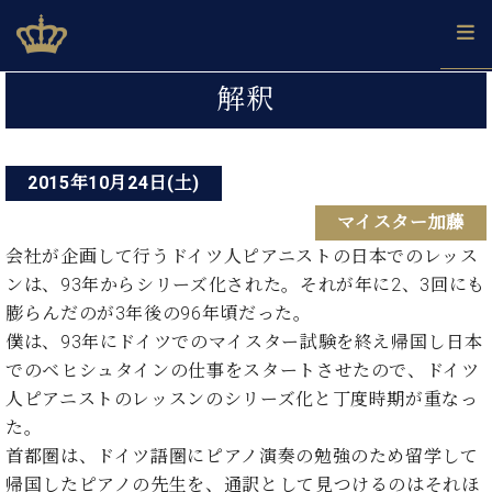
Skip
ベヒシュタインジャパン公式サイト
BECHSTEIN JAPAN Official Site
to
content
投
カ
解釈
タ
稿
ベ
ベ
ド
メ
企
ロ
C.
ナ
ヒ
ヒ
イ
ル
業
グ
ベ
シ
2015年10月24日(土)
シ
ツ
マ
情
ビ
ヒ
ュ
ュ
の
ガ
報
マイスター加藤
シ
ゲ
タ
展
タ
名
会
ュ
イ
示
イ
器
員
会社が企画して行うドイツ人ピアニストの日本でのレッス
ー
採
タ
ン
ン
ベ
登
ンは、93年からシリーズ化された。それが年に2、3回にも
用
イ
シ
で、
の
ヒ
録
膨らんだのが3年後の96年頃だった。
情
ン
ピ
演
グ
シ
ご
ョ
報
僕は、93年にドイツでのマイスター試験を終え帰国し日本
コ
ア
奏
ラ
ュ
案
ン
でのベヒシュタインの仕事をスタートさせたので、ドイツ
ン
ノ
し
ン
タ
内
サ
技
ベ
た
人ピアニストのレッスンのシリーズ化と丁度時期が重なっ
ド
イ
ー
術
ヒ
い！
ピ
ン
た。
各
ト /
シ
学
ア
首都圏は、ドイツ語圏にピアノ演奏の勉強のため留学して
店
C.
ュ
び
ノ
ブ
舗
帰国したピアノの先生を、通訳として見つけるのはそれほ
ベ
ベ
タ