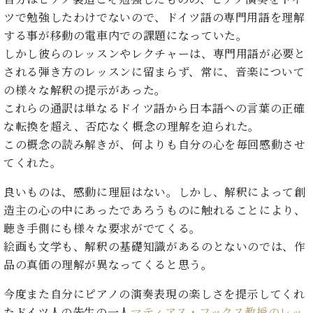
イ
ュ
ブ
ジ
(お
で
ン
タ
ロ
ツで勉強したわけでないので、ドイツ語の専門用語を理解
正
ャ
知
コ
イ
グ
オンライン試弾
規
する事が移動の電車内での課題になっていた。
パ
ら
ン
ン
デ
しかし彼らのレッスンやレクチャーは、専門用語が必要と
ン
せ・
メルマガ登録
サ
の
ィ
の
メ
される弾き方のレッスンに留まらず、常に、音楽について
ー
音
ー
取
デ
の様々な解釈の提示があった。
趣
ト
色
ラ
り
ィ
味
これらの通訳は単なるドイツ語から日本語への言葉の正確
/
ー・
組
ア
か
C.
な転換を超え、否応なく概念の理解を迫られた。
取
ベ
み
情
ら
ベ
扱
この概念の読み解きが、何よりも自分の心を毎回感動させ
ヒ
報)
本
ヒ
店
シ
てくれた。
格
シ
ピ
ュ
的
ュ
ア
キ
タ
良いものは、感動に理屈はない。しかし、解釈によって創
に
タ
ノ
ャ
店
イ
造主の心の中にあったであろうものに触れることにより、
学
イ
製
ン
舗・
ン
聴き手側にも様々な要求がでてくる。
ぶ
ン
造
ペ
サ
を
方
絵画も文学も、解釈の基礎知識があるのとないのでは、作
レ
番
ー
ロ
弾
ま
ジ
号
ン
ン・
品の真価の理解が異なってくると思う。
く
で
デ
調
前
大
ン
律
今度また自分にピアノの演奏表現の楽しさを提示してくれ
に
コ
歓
ス
たドイツ人の先生の一人
マティアス・フックス教授のレッ