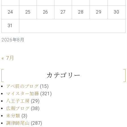
・
ス
ベ
ノ
セ
タ
ン
ン
24
25
26
27
28
29
30
ジ
ト
ト
C.
オ
ラ
ベ
31
ム
ヒ
コ
東
シ
納
ン
2026年8月
京
ュ
入
ク
タ
実
ー
イ
績
ル
店
« 7月
ン
音
長
コ
楽
ご
音
ン
カテゴリー
教
挨
楽
サ
室
拶
教
ー
アベ辰のブログ
(15)
展
室
ト
示
マイスター加藤
(321)
ご
ア
情
八王子工房
(29)
愛
ッ
報
広報ブログ
(38)
用
プ
ホー
者
未分類
(3)
ラ
ル・
の
調律師尾山
(287)
イ
スタ
声