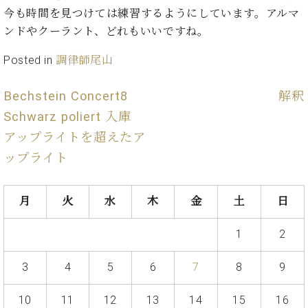
た
を
ラ
か
ヒ
今も時間を見つけては練習するようにしています。アルマ
ヒ
イ
い！
作
ン
ら
シ
シ
ン・
ンドやクーラント、どれもいいですね。
録
る
ド
の
ュ
ュ
サ
音
こ
ヒ
お
タ
タ
Posted in
調律師尾山
ロ
し
と
ス
知
イ
イ
ン
た
ト
ら
ン
ン
会
い！
Bechstein Concert8
解釈
音
リ
せ
レ
の
員
と
色
ー
(入
Schwarz poliert 入庫
ジ
秘
い
と
荷
デ
密
アップライトを超えたア
う
ベ
タ
情
ン
音
方
ップライト
ヒ
ッ
報
ス
楽
は、
シ
チ
等)
ニ
家
お
ュ
ュ
達
近
月
火
水
木
金
土
日
タ
ー
ベ
の
プ
く
C.
イ
ス・
ヒ
声
レ
の
ベ
ン・
1
2
イ
シ
ス
直
ヒ
ジ
ベ
ュ
リ
営
シ
ベ
ャ
3
4
5
6
7
8
9
ン
タ
リ
店
ュ
ヒ
パ
ト
イ
ー
舗
タ
シ
ン
10
11
12
13
14
15
16
ン・
ス
ま