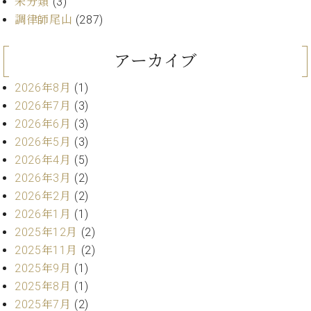
未分類
(3)
ン
迎。
サ
調律師尾山
(287)
ベ
会
ベヒ
ー
C.
ヒ
社
シュ
ト
ベ
シ
案
アーカイブ
ヒ
タイ
ュ
内
シ
タ
レ
ン・
2026年8月
(1)
ュ
イ
ッ
シュ
2026年7月
(3)
タ
お
ン・
ス
2026年6月
(3)
イ
ーレ
問
シ
ン
ン
2026年5月
(3)
合
ュ
イ
音楽
コ
2026年4月
(5)
せ
ー
ベ
教室
ン
レ
ン
2026年3月
(2)
サ
ト
2026年2月
(2)
ー
納
2026年1月
(1)
ベ
ト
入
代
ヒ
グ
2025年12月
(2)
シ
実
理
ラ
2025年11月
(2)
ュ
績
店
ン
2025年9月
(1)
タ
ホ
主
ド
イ
2025年8月
(1)
ー
催
ピ
ン
2025年7月
(2)
ル・
イ
ア