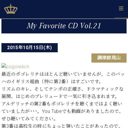
Skip
ベヒシュタインジャパン公式サイト
BECHSTEIN JAPAN Official Site
to
content
投
カ
My Favorite CD Vol.21
タ
稿
ベ
ベ
ド
メ
企
ロ
C.
ナ
ヒ
ヒ
イ
ル
業
グ
ベ
シ
2015年10月15日(木)
シ
ツ
マ
情
ビ
ヒ
ュ
ュ
の
ガ
報
調律師尾山
シ
ゲ
タ
展
タ
名
会
ュ
イ
示
イ
器
員
ー
採
タ
ン
ン
ベ
登
最近のポゴレリチはほとんど聴いていませんが、このバッ
用
イ
シ
で、
の
ヒ
録
ハのイギリス組曲（特に第2番）はすごいです。
情
ン
ピ
演
グ
シ
ご
ョ
報
リズムのキレ、そしてテンポの正確さ、ドラマティックな
コ
ア
奏
ラ
ュ
案
ン
展開、はじめのプレリュードで一気に引き込まれます。
ン
ノ
し
ン
タ
内
サ
技
ベ
た
アルゲリッチの第2番もポゴレリチを聴くまではよく聴い
ド
イ
ー
術
ヒ
い！
ピ
ン
ていましたが･･･。You Tubeでも動画がありましたので、
各
ト /
シ
学
ア
ぜひ聴いてみてください。
店
C.
ュ
び
ノ
ブ
舗
第3番は高校生の時にちょっと弾いたことがあったので、
ベ
ベ
タ