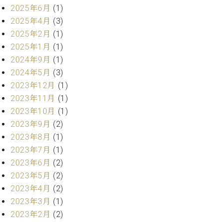
・
ス
ベ
2025年6月
(1)
ノ
セ
タ
ン
ン
2025年4月
(3)
ジ
ト
ト
C.
2025年2月
(1)
オ
ラ
ベ
2025年1月
(1)
ム
ヒ
コ
2024年9月
(1)
東
シ
納
ン
京
2024年5月
(3)
ュ
入
ク
タ
2023年12月
(1)
実
ー
イ
績
ル
店
2023年11月
(1)
ン
音
長
2023年10月
(1)
コ
楽
ご
2023年9月
(2)
音
ン
教
挨
楽
2023年8月
(1)
サ
室
拶
教
2023年7月
(1)
ー
展
室
ト
2023年6月
(2)
示
ご
ア
情
2023年5月
(2)
愛
ッ
報
2023年4月
(2)
用
プ
ホー
者
2023年3月
(1)
ラ
ル・
の
2023年2月
(2)
イ
スタ
声