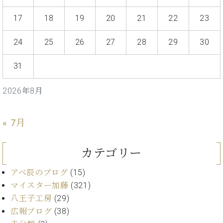
イ
ュ
ブ
ジ
(お
で
ン
タ
ロ
正
17
18
19
20
21
22
23
ャ
知
コ
イ
グ
オンライン試弾
規
パ
ら
ン
ン
デ
ン
せ・
24
25
26
27
28
29
30
メルマガ登録
サ
の
ィ
の
メ
ー
音
ー
取
デ
31
趣
ト
色
ラ
り
ィ
味
/
ー・
組
ア
か
C.
取
2026年8月
ベ
み
情
ら
ベ
扱
ヒ
報)
本
ヒ
店
シ
格
シ
ピ
« 7月
ュ
的
ュ
ア
キ
タ
に
タ
ノ
ャ
店
イ
カテゴリー
学
イ
製
ン
舗・
ン
ぶ
ン
造
ペ
サ
を
アベ辰のブログ
(15)
方
レ
番
ー
ロ
弾
マイスター加藤
(321)
ま
ジ
号
ン
ン・
く
で
デ
八王子工房
(29)
調
前
大
ン
律
広報ブログ
(38)
に
コ
歓
ス