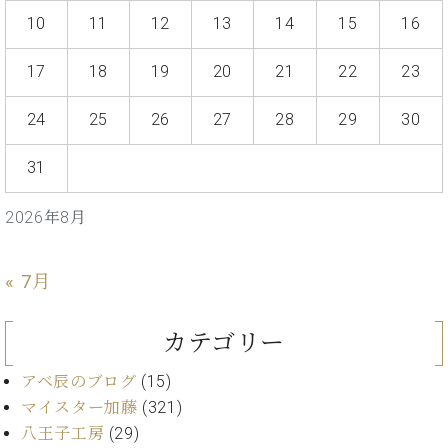
プ
室
10
11
12
13
14
15
16
ラ
ピ
イ
ア
ト
17
18
19
20
21
22
23
ノ
ピ
の
ア
コ
24
25
26
27
28
29
30
ノ
ン
シ
31
ェ
C.
ル
ベ
2026年8月
ジ
ヒ
ュ
シ
ア
ュ
« 7月
ク
タ
セ
イ
ス
カテゴリー
ン
セン
ア
トラ
アベ辰のブログ
(15)
カ
ム東
マイスター加藤
(321)
デ
京の
ミ
八王子工房
(29)
ご案