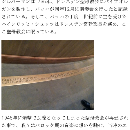
ン
ジルバーマンは1736年、ドレスデン聖母教会にパイプオル
迎。
サ
ガンを製作し、バッハが同年12月に演奏会を行ったと記録
ベ
会
ベヒ
ー
C.
ヒ
されている。そして、バッハの丁度１世紀前に生を受けた
社
シュ
ト
ベ
シ
案
ハインリッヒ・シュッツはドレスデン宮廷楽長を務め、こ
ヒ
タイ
ュ
内
こ聖母教会に眠っている。
シ
タ
レ
ン・
ュ
イ
ッ
シュ
タ
お
ン・
ス
イ
ーレ
問
シ
ン
ン
合
ュ
イ
音楽
コ
せ
ー
ベ
教室
ン
レ
ン
サ
ト
ー
納
ベ
ト
入
代
ヒ
グ
シ
実
理
ラ
ュ
績
店
ン
タ
ホ
主
ド
1945年に爆撃で瓦礫となってしまった聖母教会が再建され
イ
ー
催
ピ
ン
た事で、我々はバロック期の音楽に想いを馳せ、当時のエ
ル・
イ
ア