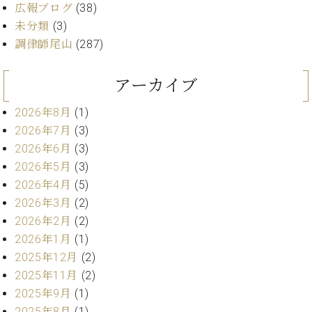
ー
広報ブログ
(38)
内
未分類
(3)
(PDF)
W.
調律師尾山
(287)
お
ホ
問
フ
い
アーカイブ
マ
合
ン
わ
2026年8月
(1)
プ
せ
2026年7月
(3)
ロ
フ
2026年6月
(3)
ェ
2026年5月
(3)
本
ッ
2026年4月
(5)
社
シ
：
2026年3月
(2)
ョ
八
2026年2月
(2)
ナ
王
2026年1月
(1)
ル
子
2025年12月
(2)
・
技
2025年11月
(2)
W.
術
ホ
2025年9月
(1)
営
フ
2025年8月
(1)