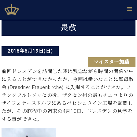
Skip
ベヒシュタインジャパン公式サイト
BECHSTEIN JAPAN Official Site
to
content
投
カ
畏敬
タ
稿
ベ
ベ
ド
メ
企
ロ
C.
ナ
ヒ
ヒ
イ
ル
業
グ
ベ
シ
2016年6月19日(日)
シ
ツ
マ
情
ビ
ヒ
ュ
ュ
の
ガ
報
マイスター加藤
シ
ゲ
タ
展
タ
名
会
ュ
イ
示
イ
器
員
前回ドレスデンを訪問した時は残念ながら時間の関係で中
ー
採
タ
ン
ン
ベ
登
に入ることができなかったが、今回は幸いなことに聖母教
用
イ
シ
で、
の
ヒ
録
会 (Dresdner Frauenkirche) に入場することができた。フ
情
ン
ピ
演
グ
シ
ご
ョ
報
ランクフルトメッセの後、ザクセン州の最もチェコよりの
コ
ア
奏
ラ
ュ
案
ン
ザイフェナースドルフにあるベヒシュタイン工場を訪問し
ン
ノ
し
ン
タ
内
サ
技
ベ
た
たが、その旅程中の週末の4月10日、ドレスデンの見学を
ド
イ
ー
術
ヒ
い！
ピ
ン
する事ができた。
各
ト /
シ
学
ア
店
C.
ュ
び
ノ
ブ
舗
ベ
ベ
タ