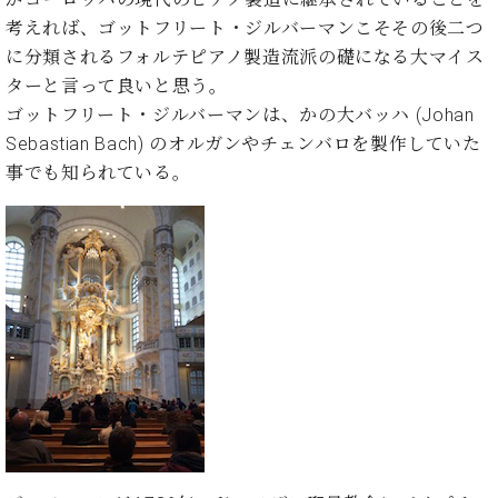
イ
ュ
ブ
ジ
(お
で
ン
タ
ロ
考えれば、ゴットフリート・ジルバーマンこそその後二つ
正
ャ
知
コ
イ
グ
オンライン試弾
規
に分類されるフォルテピアノ製造流派の礎になる大マイス
パ
ら
ン
ン
デ
ターと言って良いと思う。
ン
せ・
メルマガ登録
サ
の
ィ
の
メ
ゴットフリート・ジルバーマンは、かの大バッハ (Johan
ー
音
ー
取
デ
Sebastian Bach) のオルガンやチェンバロを製作していた
趣
ト
色
ラ
り
ィ
味
事でも知られている。
/
ー・
組
ア
か
C.
取
ベ
み
情
ら
ベ
扱
ヒ
報)
本
ヒ
店
シ
格
シ
ピ
ュ
的
ュ
ア
キ
タ
に
タ
ノ
ャ
店
イ
学
イ
製
ン
舗・
ン
ぶ
ン
造
ペ
サ
を
方
レ
番
ー
ロ
弾
ま
ジ
号
ン
ン・
く
で
デ
調
前
大
ン
律
に
コ
歓
ス