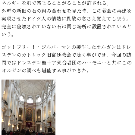
・
ネルギーを肌で感じることがることが許される。
ス
ベ
ノ
セ
タ
ン
外壁の新旧の石の組み合わせを見た時、この教会の再建を
ン
ジ
ト
ト
C.
実現させたドイツ人の情熱に畏敬の念さえ覚えてしまう。
オ
ラ
ベ
完全に破壊されていない石は同じ場所に設置されていると
ム
ヒ
コ
いう。
東
シ
納
ン
京
ュ
入
ク
ゴットフリート・ジルバーマンの製作したオルガンはドレ
タ
実
ー
スデンのカトリック旧宮廷教会で聴く事ができ、今回の訪
イ
績
ル
店
問ではドレスデン聖十字架合唱団のハーモニーと共にこの
ン
音
長
オルガンの調べも堪能する事ができた。
コ
楽
ご
音
ン
教
挨
楽
サ
室
拶
教
ー
展
室
ト
示
ご
ア
情
愛
ッ
報
用
プ
ホー
者
ラ
ル・
の
イ
スタ
声