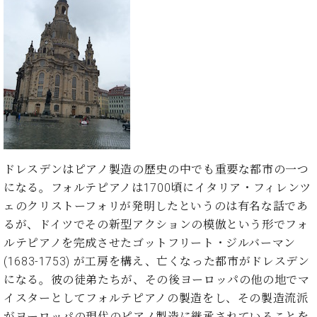
た
を
ラ
か
ヒ
ヒ
イ
い！
作
ン
ら
シ
シ
ン・
録
る
ド
の
ュ
ュ
サ
音
こ
ヒ
お
タ
タ
ロ
し
と
ス
知
イ
イ
ン
た
ト
ら
ン
ン
会
い！
音
リ
せ
レ
の
員
と
色
ー
(入
ジ
秘
い
と
荷
デ
密
う
ベ
タ
情
ン
音
方
ヒ
ッ
報
ス
ドレスデンはピアノ製造の歴史の中でも重要な都市の一つ
楽
は、
シ
チ
等)
ニ
家
になる。フォルテピアノは1700頃にイタリア・フィレンツ
お
ュ
ュ
達
近
ェのクリストーフォリが発明したというのは有名な話であ
タ
ー
ベ
の
プ
く
るが、ドイツでその新型アクションの模倣という形でフォ
C.
イ
ス・
ヒ
声
レ
の
ベ
ン・
ルテピアノを完成させたゴットフリート・ジルバーマン
イ
シ
ス
直
ヒ
ジ
ベ
(1683-1753) が工房を構え、亡くなった都市がドレスデン
ュ
リ
営
シ
ベ
ャ
ン
になる。彼の徒弟たちが、その後ヨーロッパの他の地でマ
タ
リ
店
ュ
ヒ
パ
ト
イ
ー
舗
イスターとしてフォルテピアノの製造をし、その製造流派
タ
シ
ン
ン・
ス
ま
がヨーロッパの現代のピアノ製造に継承されていることを