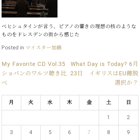
ト
ジオ
ピ
レン
ア
タル
ノ
ホー
ベヒシュタインが言う、ピアノの響きの理想の核のような
ル・
ものをドレスデンの街から感じた
C.
スタ
ベ
ジオ
Posted in
マイスター加藤
ヒ
空き
シ
状況
My Favorite CD Vol.35
What Day is Today? 6月
ュ
動
タ
ショパンのワルツ聴き比
23日 イギリスはEU離脱
画
イ
収
べ
選択か？
ン
録
レ
サ
ジ
ー
月
火
水
木
金
土
日
デ
ビ
ン
ス
1
2
ス
音
ア
楽
3
4
5
6
7
8
9
ッ
教