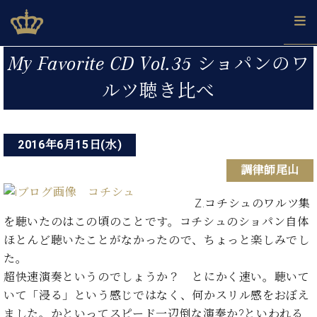
Skip
ベヒシュタインジャパン公式サイト
BECHSTEIN JAPAN Official Site
to
content
投
カ
My Favorite CD Vol.35 ショパンのワ
タ
稿
ベ
ルツ聴き比べ
ベ
ド
メ
企
ロ
C.
ナ
ヒ
ヒ
イ
ル
業
グ
ベ
シ
シ
ツ
マ
情
ビ
ヒ
ュ
ュ
の
ガ
報
シ
2016年6月15日(水)
ゲ
タ
展
タ
名
会
ュ
イ
示
イ
器
員
ー
調律師尾山
採
タ
ン
ン
ベ
登
用
イ
シ
で、
の
ヒ
録
情
Z.コチシュのワルツ集
ン
ピ
演
グ
シ
ご
ョ
報
コ
を聴いたのはこの頃のことです。コチシュのショパン自体
ア
奏
ラ
ュ
案
ン
ン
ノ
ほとんど聴いたことがなかったので、ちょっと楽しみでし
し
ン
タ
内
サ
技
ベ
た
ド
イ
た。
ー
術
ヒ
い！
ピ
ン
超快速演奏というのでしょうか？ とにかく速い。聴いて
各
ト /
シ
学
ア
いて「浸る」という感じではなく、何かスリル感をおぼえ
店
C.
ュ
び
ノ
ブ
舗
ました。かといってスピード一辺倒な演奏か?といわれる
ベ
ベ
タ