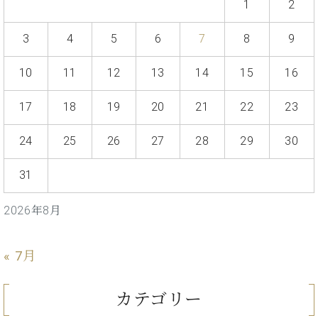
イ
ュ
ブ
1
2
ジ
(お
で
ン
タ
ロ
正
ャ
知
コ
イ
グ
オンライン試弾
規
3
4
5
6
7
8
9
パ
ら
ン
ン
デ
ン
せ・
メルマガ登録
サ
の
ィ
10
11
12
13
14
15
16
の
メ
ー
音
ー
取
デ
趣
ト
色
ラ
り
ィ
17
18
19
20
21
22
23
味
/
ー・
組
ア
か
C.
取
ベ
み
情
24
25
26
27
28
29
30
ら
ベ
扱
ヒ
報)
本
ヒ
店
シ
格
シ
ピ
31
ュ
的
ュ
ア
キ
タ
に
タ
ノ
ャ
店
2026年8月
イ
学
イ
製
ン
舗・
ン
ぶ
ン
造
ペ
サ
を
方
レ
番
ー
ロ
« 7月
弾
ま
ジ
号
ン
ン・
く
で
デ
調
前
カテゴリー
大
ン
律
に
コ
歓
ス