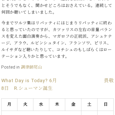
た
を
ラ
か
ヒ
ヒ
とそうでもなく、聞かせどころはおさえている。連続して
イ
い！
作
ン
ら
シ
シ
ン・
録
何回か聴いてしまいました。
る
ド
の
ュ
ュ
サ
音
こ
ヒ
お
タ
タ
ロ
今までワルツ集はリパッティにはじまりリパッティに終わ
し
と
ス
知
イ
イ
ン
た
ると思っていたのですが、カツァリスの左右の音量バラン
ト
ら
ン
ン
会
い！
スを変えた面白演奏から、マガロフの正統派、アシュケナ
音
リ
せ
レ
の
員
と
ージ、アラウ、ルビンシュタイン、フランソワ、ピリス、
色
ー
(入
ジ
秘
い
と
荷
ルイサダなど聴いたりして、コチシュのもしばらくはロー
デ
密
う
ベ
タ
情
ン
テーション入りかと思っています。
音
方
ヒ
ッ
報
ス
楽
は、
シ
チ
等)
ニ
Posted in
調律師尾山
家
お
ュ
ュ
達
近
タ
ー
ベ
の
プ
く
What Day is Today? 6月
畏敬
C.
イ
ス・
ヒ
声
レ
の
ベ
ン・
8日 R.シューマン誕生
イ
シ
ス
直
ヒ
ジ
ベ
ュ
リ
営
シ
ベ
ャ
ン
タ
リ
店
ュ
ヒ
パ
月
火
水
木
金
土
日
ト
イ
ー
舗
タ
シ
ン
ン・
ス
ま