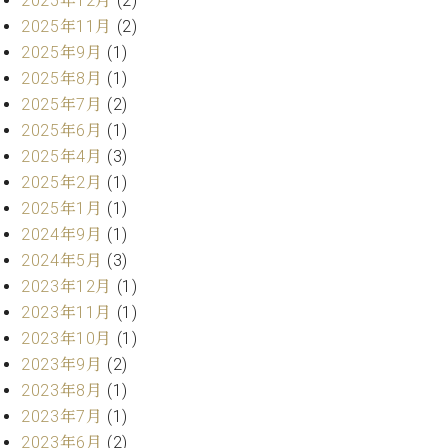
2025年12月
(2)
・
ス
ベ
ノ
セ
2025年11月
(2)
タ
ン
ン
2025年9月
(1)
ジ
ト
ト
C.
2025年8月
(1)
オ
ラ
ベ
ム
2025年7月
(2)
ヒ
コ
東
シ
2025年6月
(1)
納
ン
京
ュ
入
ク
2025年4月
(3)
タ
実
ー
2025年2月
(1)
イ
績
ル
店
2025年1月
(1)
ン
音
長
2024年9月
(1)
コ
楽
ご
音
ン
2024年5月
(3)
教
挨
楽
サ
室
拶
2023年12月
(1)
教
ー
展
2023年11月
(1)
室
ト
示
2023年10月
(1)
ご
ア
情
愛
2023年9月
(2)
ッ
報
用
2023年8月
(1)
プ
ホー
者
ラ
2023年7月
(1)
ル・
の
イ
スタ
2023年6月
(2)
声