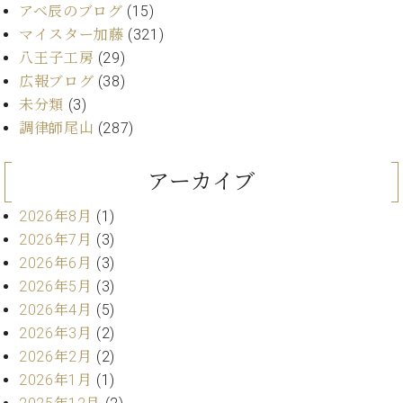
ン
アベ辰のブログ
(15)
迎。
サ
ベ
会
ベヒ
マイスター加藤
(321)
ー
C.
ヒ
社
八王子工房
(29)
シュ
ト
ベ
シ
案
広報ブログ
(38)
ヒ
タイ
ュ
内
シ
未分類
(3)
タ
レ
ン・
ュ
調律師尾山
(287)
イ
ッ
シュ
タ
お
ン・
ス
イ
ーレ
問
シ
ン
アーカイブ
ン
合
ュ
イ
音楽
コ
せ
ー
ベ
教室
2026年8月
(1)
ン
レ
ン
2026年7月
(3)
サ
ト
ー
2026年6月
(3)
納
ベ
ト
2026年5月
(3)
入
代
ヒ
グ
2026年4月
(5)
シ
実
理
ラ
ュ
2026年3月
(2)
績
店
ン
タ
ホ
主
2026年2月
(2)
ド
イ
ー
催
ピ
2026年1月
(1)
ン
ル・
イ
ア