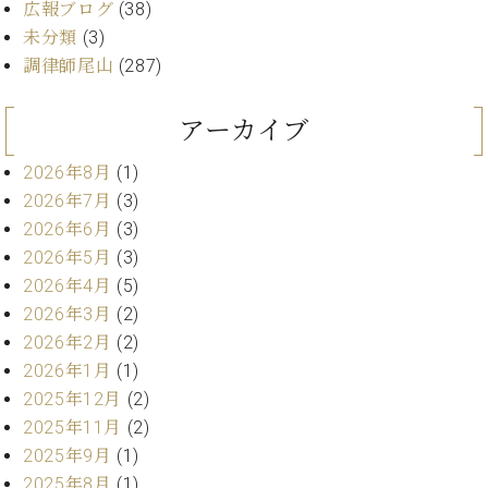
・
広報ブログ
(38)
ス
ベ
ノ
セ
未分類
(3)
タ
ン
ン
ジ
ト
調律師尾山
(287)
ト
C.
オ
ラ
ベ
ム
ヒ
コ
アーカイブ
東
シ
納
ン
京
ュ
入
ク
2026年8月
(1)
タ
実
ー
2026年7月
(3)
イ
績
ル
店
2026年6月
(3)
ン
音
長
2026年5月
(3)
コ
楽
ご
音
ン
2026年4月
(5)
教
挨
楽
サ
室
拶
2026年3月
(2)
教
ー
展
2026年2月
(2)
室
ト
示
ご
2026年1月
(1)
ア
情
愛
2025年12月
(2)
ッ
報
用
プ
2025年11月
(2)
ホー
者
ラ
ル・
2025年9月
(1)
の
イ
スタ
2025年8月
(1)
声