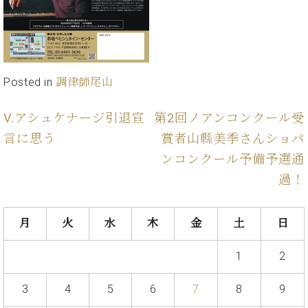
イ
ュ
ブ
ジ
(お
で
ン
タ
ロ
正
ャ
知
コ
イ
グ
オンライン試弾
規
パ
ら
ン
ン
デ
ン
せ・
メルマガ登録
サ
の
ィ
の
メ
ー
音
ー
Posted in
調律師尾山
取
デ
趣
ト
色
ラ
り
ィ
味
/
ー・
組
ア
V.アシュケナージ引退宣
第2回ノアンコンクール受
か
C.
取
ベ
み
情
ら
ベ
言に思う
賞者山縣美季さんショパ
扱
ヒ
報)
本
ヒ
店
ンコンクール予備予選通
シ
格
シ
ピ
ュ
過！
的
ュ
ア
キ
タ
に
タ
ノ
ャ
店
イ
学
イ
製
ン
舗・
ン
月
火
水
木
金
土
日
ぶ
ン
造
ペ
サ
を
方
レ
番
ー
ロ
弾
1
2
ま
ジ
号
ン
ン・
く
で
デ
調
前
大
ン
3
4
5
6
7
8
9
律
に
コ
歓
ス