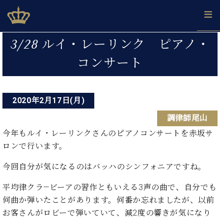
Skip
ベヒシュタインジャパン公式サイト
BECHSTEIN JAPAN Official Site
to
content
投
カ
3/28 ルイ・レーリンク ピアノ・
タ
稿
ベ
コンサート
ベ
ド
メ
企
ロ
C.
ナ
ヒ
ヒ
イ
ル
業
グ
ベ
シ
シ
ツ
マ
情
ビ
ヒ
ュ
ュ
の
ガ
報
シ
2020年2月17日(月)
ゲ
タ
展
タ
名
会
ュ
イ
示
イ
器
員
ー
調律師尾山
採
タ
ン
ン
ベ
登
用
イ
今年もルイ・レーリンクさんのピアノコンサートを赤坂サ
シ
で、
の
ヒ
録
情
ン
ピ
演
ロンで行います。
グ
シ
ご
ョ
報
コ
ア
奏
ラ
ュ
案
ン
ン
ノ
今回自分が気になるのはバッハのシンフォニアですね。
し
ン
タ
内
サ
技
ベ
た
ド
イ
ー
平均律クラ―ビーアの習作ともいえる3声の曲で、自分でも
術
ヒ
い！
ピ
ン
各
ト /
シ
学
何曲か弾いたことがあります。何番か忘れましたが、以前
ア
店
C.
ュ
び
ノ
お客さんがロビーで弾いていて、減2度の響きが気になり
ブ
舗
ベ
ベ
タ