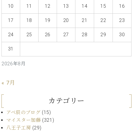
ン
迎。
10
11
12
13
14
15
16
サ
ベ
会
ベヒ
ー
C.
ヒ
社
シュ
17
18
19
20
21
22
23
ト
ベ
シ
案
ヒ
タイ
ュ
内
シ
24
25
26
27
28
29
30
タ
レ
ン・
ュ
イ
ッ
シュ
タ
31
お
ン・
ス
イ
ーレ
問
シ
ン
ン
合
ュ
イ
音楽
2026年8月
コ
せ
ー
ベ
教室
ン
レ
ン
サ
ト
« 7月
ー
納
ベ
ト
入
代
ヒ
グ
カテゴリー
シ
実
理
ラ
ュ
績
店
ン
アベ辰のブログ
(15)
タ
ホ
主
ド
マイスター加藤
(321)
イ
ー
催
ピ
ン
八王子工房
(29)
ル・
イ
ア