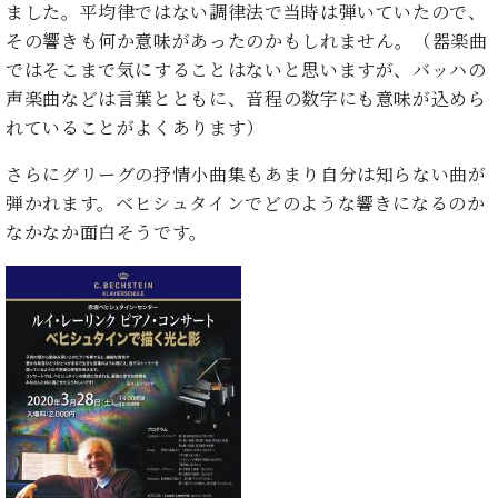
た
を
ました。平均律ではない調律法で当時は弾いていたので、
ラ
か
ヒ
ヒ
イ
い！
作
ン
ら
その響きも何か意味があったのかもしれません。（器楽曲
シ
シ
ン・
録
る
ド
の
ュ
ではそこまで気にすることはないと思いますが、バッハの
ュ
サ
音
こ
ヒ
お
タ
タ
ロ
声楽曲などは言葉とともに、音程の数字にも意味が込めら
し
と
ス
知
イ
イ
ン
た
れていることがよくあります）
ト
ら
ン
ン
会
い！
音
リ
せ
レ
の
員
と
さらにグリーグの抒情小曲集もあまり自分は知らない曲が
色
ー
(入
ジ
秘
い
弾かれます。ベヒシュタインでどのような響きになるのか
と
荷
デ
密
う
ベ
なかなか面白そうです。
タ
情
ン
音
方
ヒ
ッ
報
ス
楽
は、
シ
チ
等)
ニ
家
お
ュ
ュ
達
近
タ
ー
ベ
の
プ
く
C.
イ
ス・
ヒ
声
レ
の
ベ
ン・
イ
シ
ス
直
ヒ
ジ
ベ
ュ
リ
営
シ
ベ
ャ
ン
タ
リ
店
ュ
ヒ
パ
ト
イ
ー
舗
タ
シ
ン
ン・
ス
ま