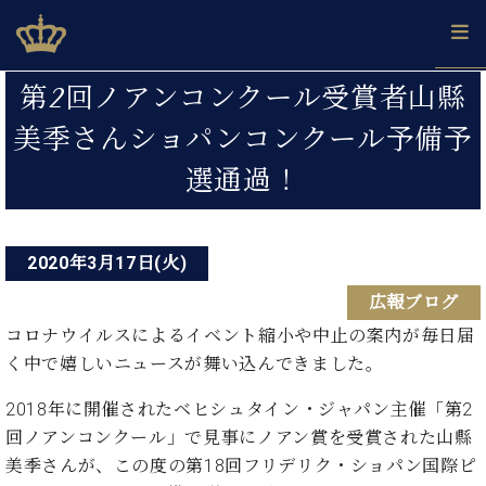
Skip
ベヒシュタインジャパン公式サイト
BECHSTEIN JAPAN Official Site
to
content
投
カ
第2回ノアンコンクール受賞者山縣
タ
稿
ベ
美季さんショパンコンクール予備予
ベ
ド
メ
企
ロ
C.
ナ
ヒ
ヒ
イ
ル
業
グ
ベ
選通過！
シ
シ
ツ
マ
情
ビ
ヒ
ュ
ュ
の
ガ
報
シ
ゲ
タ
展
タ
名
会
ュ
イ
示
イ
器
員
ー
採
2020年3月17日(火)
タ
ン
ン
ベ
登
用
イ
シ
で、
の
ヒ
録
広報ブログ
情
ン
ピ
演
グ
シ
ご
ョ
報
コロナウイルスによるイベント縮小や中止の案内が毎日届
コ
ア
奏
ラ
ュ
案
ン
く中で嬉しいニュースが舞い込んできました。
ン
ノ
し
ン
タ
内
サ
技
ベ
た
ド
イ
2018年に開催されたベヒシュタイン・ジャパン主催「第2
ー
術
ヒ
い！
ピ
ン
各
ト /
回ノアンコンクール」で見事にノアン賞を受賞された山縣
シ
学
ア
店
C.
ュ
び
美季さんが、この度の第18回フリデリク・ショパン国際ピ
ノ
ブ
舗
ベ
ベ
タ