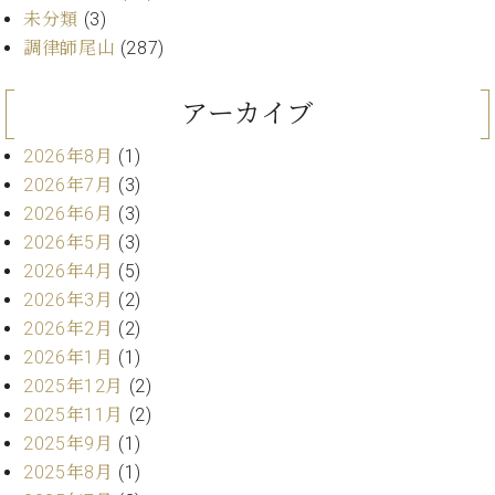
ト
ジオ
未分類
(3)
ピ
レン
調律師尾山
(287)
ア
タル
ノ
ホー
アーカイブ
ル・
C.
スタ
ベ
2026年8月
(1)
ジオ
ヒ
2026年7月
(3)
空き
シ
状況
2026年6月
(3)
ュ
動
2026年5月
(3)
タ
画
2026年4月
(5)
イ
収
2026年3月
(2)
ン
録
レ
2026年2月
(2)
サ
ジ
ー
2026年1月
(1)
デ
ビ
2025年12月
(2)
ン
ス
2025年11月
(2)
ス
音
2025年9月
(1)
ア
楽
ッ
2025年8月
(1)
教