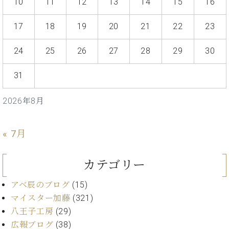
・
10
11
12
13
14
15
16
ス
ベ
ノ
セ
タ
ン
ン
17
18
19
20
21
22
23
ジ
ト
ト
C.
オ
ラ
ベ
24
25
26
27
28
29
30
ム
ヒ
コ
東
シ
納
ン
京
31
ュ
入
ク
タ
実
ー
イ
2026年8月
績
ル
店
ン
音
長
コ
楽
ご
音
ン
« 7月
教
挨
楽
サ
室
拶
教
ー
展
室
カテゴリー
ト
示
ご
ア
情
愛
アベ辰のブログ
(15)
ッ
報
用
マイスター加藤
(321)
プ
ホー
者
ラ
八王子工房
(29)
ル・
の
イ
広報ブログ
(38)
スタ
声