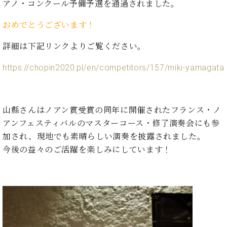
た
を
アノ・コンクール予備予選を通過されました。
ラ
か
ヒ
ヒ
イ
い！
作
ン
ら
シ
シ
ン・
録
る
おめでとうございます！
ド
の
ュ
ュ
サ
音
こ
ヒ
お
タ
タ
ロ
し
詳細は下記リンクよりご覧ください。
と
ス
知
イ
イ
ン
た
ト
ら
ン
ン
会
https://chopin2020.pl/en/competitors/157/miki-yamagata
い！
音
リ
せ
レ
の
員
と
色
ー
(入
ジ
秘
い
と
荷
デ
密
う
ベ
タ
情
ン
山縣さんはノアン賞受賞の同年に開催されたフランス・ノ
音
方
ヒ
ッ
報
ス
楽
アンフェスティバルのマスターコース・修了演奏会にも参
は、
シ
チ
等)
ニ
家
お
加され、現地でも素晴らしい演奏を披露されました。
ュ
ュ
達
近
今後の益々のご活躍を楽しみにしています！
タ
ー
ベ
の
プ
く
C.
イ
ス・
ヒ
声
レ
の
ベ
ン・
イ
シ
ス
直
ヒ
ジ
ベ
ュ
リ
営
シ
ベ
ャ
ン
タ
リ
店
ュ
ヒ
パ
ト
イ
ー
舗
タ
シ
ン
ン・
ス
ま