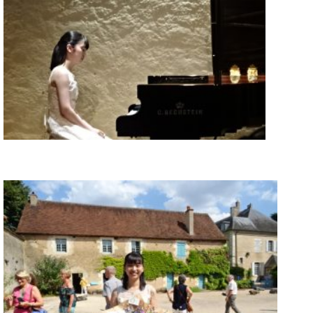
イ
ュ
ブ
ジ
(お
で
ン
タ
ロ
正
ャ
知
コ
イ
グ
オンライン試弾
規
パ
ら
ン
ン
デ
ン
せ・
メルマガ登録
サ
の
ィ
の
メ
ー
音
ー
取
デ
趣
ト
色
ラ
り
ィ
味
/
ー・
組
ア
か
C.
取
ベ
み
情
ら
ベ
扱
ヒ
報)
本
ヒ
店
シ
格
シ
ピ
ュ
的
ュ
ア
キ
タ
に
タ
ノ
ャ
店
イ
学
イ
製
ン
舗・
ン
ぶ
ン
造
ペ
サ
を
方
レ
番
ー
ロ
弾
ま
ジ
号
ン
ン・
く
で
デ
調
前
大
ン
律
に
コ
歓
ス