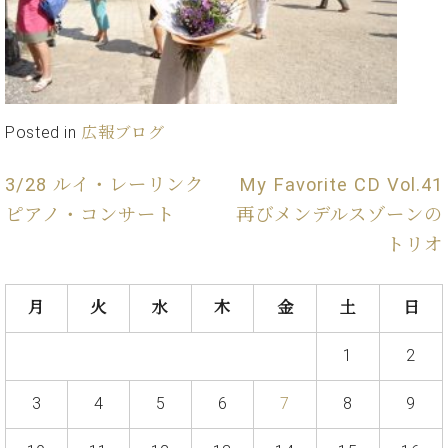
ン
迎。
サ
ベ
会
ベヒ
ー
C.
ヒ
社
シュ
ト
ベ
シ
案
ヒ
タイ
ュ
内
シ
タ
レ
ン・
Posted in
広報ブログ
ュ
イ
ッ
シュ
タ
お
ン・
ス
イ
ーレ
3/28 ルイ・レーリンク
My Favorite CD Vol.41
問
シ
ン
ン
合
ュ
イ
音楽
ピアノ・コンサート
再びメンデルスゾーンの
コ
せ
ー
ベ
教室
トリオ
ン
レ
ン
サ
ト
ー
納
月
火
水
木
金
土
日
ベ
ト
入
代
ヒ
グ
シ
実
理
ラ
1
2
ュ
績
店
ン
タ
ホ
主
ド
3
4
5
6
7
8
9
イ
ー
催
ピ
ン
ル・
イ
ア