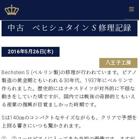
Skip
ベヒシュタインジャパン公式サイト
BECHSTEIN JAPAN Official Site
to
content
投
カ
中古 ベヒシュタイン S 修理記録
タ
稿
ベ
ベ
ド
メ
企
ロ
C.
ナ
ヒ
ヒ
イ
ル
業
グ
ベ
シ
2016年5月26日(木)
シ
ツ
マ
情
ビ
ヒ
ュ
ュ
の
ガ
報
八王子工房
シ
ゲ
タ
展
タ
名
会
ュ
イ
示
イ
器
員
Bechstein S (ベルリン製)の修理が行われています。ピアノ
ー
採
タ
ン
ン
ベ
登
製造の黄金期ともいわれる30年代、1937年にベルリンで
用
イ
シ
で、
の
ヒ
録
作られました。歴史的にはナチスドイツが対外的に不穏な
情
ン
ピ
演
グ
シ
ご
ョ
報
動きをしていた頃ですが、国内では戦後の奇跡的ともいえ
コ
ア
奏
ラ
ュ
案
ン
る産業の復興が目覚ましかった時期です。
ン
ノ
し
ン
タ
内
サ
技
ベ
た
ド
イ
ー
Sは140㎝のコンパクトなサイズながらも、クリアで予想を
術
ヒ
い！
ピ
ン
各
ト /
シ
上回る響きにいつも驚かされます。
学
ア
店
C.
ュ
び
ノ
ブ
舗
ベ
ベ
① ②ユーロピアノに入ってきた当初の画像です。さすが
タ