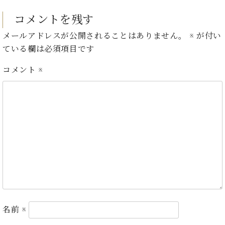
ン
迎。
サ
ベ
コメントを残す
会
ベヒ
ー
C.
ヒ
社
シュ
ト
ベ
メールアドレスが公開されることはありません。
※
が付い
シ
案
ヒ
タイ
ている欄は必須項目です
ュ
内
シ
タ
レ
ン・
ュ
コメント
※
イ
ッ
シュ
タ
お
ン・
ス
イ
ーレ
問
シ
ン
ン
合
ュ
イ
音楽
コ
せ
ー
ベ
教室
ン
レ
ン
サ
ト
ー
納
ベ
ト
入
代
ヒ
グ
シ
実
理
ラ
ュ
績
店
ン
タ
ホ
主
ド
イ
ー
催
名前
※
ピ
ン
ル・
イ
ア