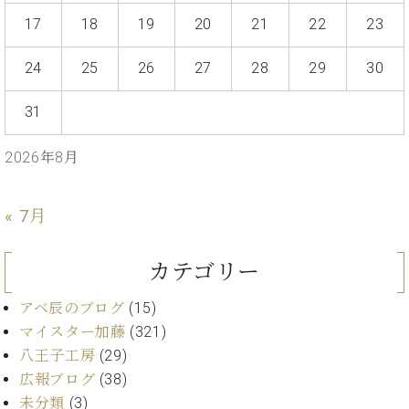
ト
ジオ
17
18
19
20
21
22
23
ピ
レン
ア
タル
24
25
26
27
28
29
30
ノ
ホー
ル・
C.
31
スタ
ベ
ジオ
ヒ
空き
2026年8月
シ
状況
ュ
動
タ
画
« 7月
イ
収
ン
録
カテゴリー
レ
サ
ジ
ー
アベ辰のブログ
(15)
デ
ビ
ン
マイスター加藤
(321)
ス
ス
音
八王子工房
(29)
ア
楽
広報ブログ
(38)
ッ
教
未分類
(3)