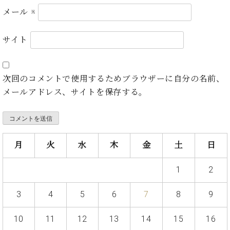
・
ス
ベ
ノ
セ
メール
※
タ
ン
ン
ジ
ト
ト
C.
サイト
オ
ラ
ベ
ム
ヒ
コ
東
シ
納
ン
京
ュ
入
ク
次回のコメントで使用するためブラウザーに自分の名前、
タ
実
ー
メールアドレス、サイトを保存する。
イ
績
ル
店
ン
音
長
コ
楽
ご
音
ン
教
挨
楽
サ
月
火
水
木
金
土
日
室
拶
教
ー
展
室
ト
示
1
2
ご
ア
情
愛
ッ
報
3
4
5
6
7
8
9
用
プ
ホー
者
ラ
ル・
の
10
11
12
13
14
15
16
イ
スタ
声