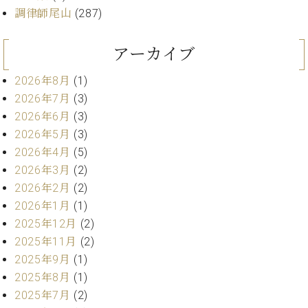
プ
室
調律師尾山
(287)
ラ
ピ
イ
ア
ト
ノ
アーカイブ
ピ
の
ア
コ
2026年8月
(1)
ノ
ン
2026年7月
(3)
シ
2026年6月
(3)
ェ
C.
2026年5月
(3)
ル
ベ
2026年4月
(5)
ジ
ヒ
2026年3月
(2)
ュ
シ
ア
2026年2月
(2)
ュ
ク
タ
2026年1月
(1)
セ
イ
2025年12月
(2)
ス
ン
2025年11月
(2)
セン
ア
2025年9月
(1)
トラ
カ
ム東
2025年8月
(1)
デ
京の
2025年7月
(2)
ミ
ご案