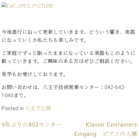
イ
ュ
ブ
ジ
(お
で
ン
タ
ロ
正
ャ
知
コ
イ
グ
オンライン試弾
規
パ
ら
ン
ン
デ
ン
せ・
メルマガ登録
サ
の
ィ
の
メ
今後進行に沿って更新していきます。どういう響き、楽器
ー
音
ー
取
デ
になっていくか私たちも楽しみです。
趣
ト
色
ラ
り
ィ
味
/
ー・
組
ア
ご家庭でずっと眠ったままになっている楽器もこのように
か
C.
取
ベ
み
情
蘇っていきます。ご興味のある方はぜひご相談ください。
ら
ベ
扱
ヒ
報)
本
ヒ
店
シ
見学もお受けしております。
格
シ
ピ
ュ
的
ュ
ア
キ
タ
お問い合わせは、八王子技術営業センター：042-642-
に
タ
ノ
ャ
店
イ
1040まで。
学
イ
製
ン
舗・
ン
ぶ
ン
造
ペ
サ
を
Posted in
八王子工房
方
レ
番
ー
ロ
弾
ま
ジ
号
ン
ン・
く
で
デ
調
9年ぶりの802センター
Klavier Containers
前
大
ン
律
に
コ
Eingang ピアノの入庫
歓
ス