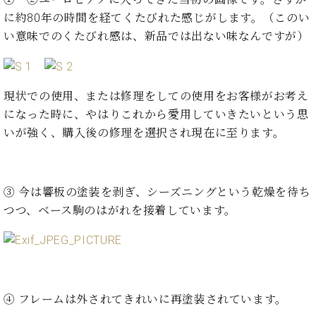
た
を
ラ
か
ヒ
ヒ
イ
い！
に約80年の時間を経てくたびれた感じがします。（このい
作
ン
ら
シ
シ
ン・
録
る
い意味でのくたびれ感は、新品では出ない味なんですが）
ド
の
ュ
ュ
サ
音
こ
ヒ
お
タ
タ
ロ
し
と
ス
知
イ
イ
ン
た
ト
ら
ン
ン
会
い！
現状での使用、または修理をしての使用をお客様がお考え
音
リ
せ
レ
の
員
と
になった時に、やはりこれから愛用していきたいという思
色
ー
(入
ジ
秘
い
いが強く、購入後の修理を選択され現在に至ります。
と
荷
デ
密
う
ベ
タ
情
ン
音
方
ヒ
ッ
報
ス
楽
は、
シ
チ
等)
ニ
家
お
③ 今は響板の塗装を剥ぎ、シーズニングという乾燥を待ち
ュ
ュ
達
近
タ
つつ、ベース駒のはがれを接着しています。
ー
ベ
の
プ
く
C.
イ
ス・
ヒ
声
レ
の
ベ
ン・
イ
シ
ス
直
ヒ
ジ
ベ
ュ
リ
営
シ
ベ
ャ
ン
タ
リ
店
ュ
ヒ
パ
ト
イ
ー
舗
④ フレームは外されてきれいに再塗装されています。
タ
シ
ン
ン・
ス
ま