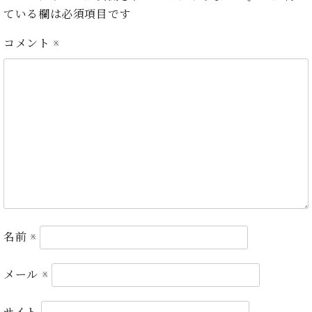
・
ス
ベ
ノ
ている欄は必須項目です
セ
タ
ン
ン
ジ
ト
ト
C.
コメント
※
オ
ラ
ベ
ム
ヒ
コ
東
シ
納
ン
京
ュ
入
ク
タ
実
ー
イ
績
ル
店
ン
音
長
コ
楽
ご
音
ン
教
挨
楽
サ
室
拶
教
ー
展
室
ト
示
ご
名前
※
ア
情
愛
ッ
報
用
プ
メール
※
ホー
者
ラ
ル・
の
イ
スタ
声