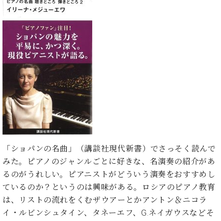
た
を
ラ
か
ヒ
ヒ
イ
い！
作
ン
ら
シ
シ
ン・
録
る
ド
の
ュ
ュ
サ
音
こ
ヒ
お
タ
タ
ロ
し
と
ス
知
イ
イ
ン
た
ト
ら
ン
ン
会
い！
音
リ
せ
レ
の
員
と
色
ー
(入
ジ
秘
い
と
荷
デ
密
う
ベ
タ
情
ン
音
方
ヒ
ッ
報
ス
楽
は、
シ
チ
等)
ニ
家
お
ュ
ュ
達
近
タ
「ショパンの名曲」（講談社現代新書）でさっそく読んで
ー
ベ
の
プ
く
C.
イ
ス・
みた。ピアノのジャンルごとに好きな、名演奏の紹介があ
ヒ
声
レ
の
ベ
ン・
イ
シ
ス
るのがうれしい。ピアニストがどういう演奏をおすすめし
直
ヒ
ジ
ベ
ュ
リ
営
ているのか？というのは興味がある。ロシアのピアノ教育
シ
ベ
ャ
ン
タ
リ
店
は、リストの流れをくむザウアーとかアントン＆ニコラ
ュ
ヒ
パ
ト
イ
ー
舗
タ
シ
ン
イ・ルビンシュタイン、タネーエフ、G.ネイガウスなどそ
ン・
ス
ま