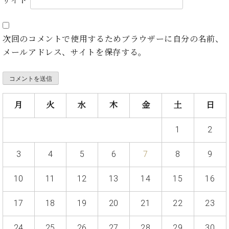
サイト
ト
ジオ
ピ
レン
ア
タル
ノ
次回のコメントで使用するためブラウザーに自分の名前、
ホー
ル・
メールアドレス、サイトを保存する。
C.
スタ
ベ
ジオ
ヒ
空き
シ
状況
月
火
水
木
金
土
日
ュ
動
タ
画
イ
1
2
収
ン
録
レ
サ
3
4
5
6
7
8
9
ジ
ー
デ
ビ
10
11
12
13
14
15
16
ン
ス
ス
音
17
18
19
20
21
22
23
ア
楽
ッ
教
24
25
26
27
28
29
30