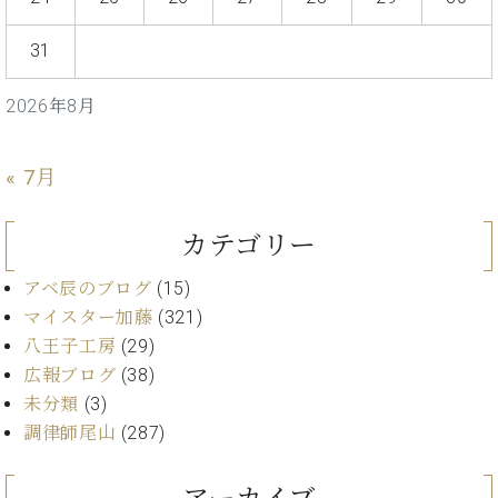
プ
室
ラ
ピ
イ
31
ア
ト
ノ
ピ
の
2026年8月
ア
コ
ノ
ン
« 7月
シ
ェ
C.
ル
ベ
カテゴリー
ジ
ヒ
ュ
シ
アベ辰のブログ
(15)
ア
ュ
マイスター加藤
(321)
ク
タ
八王子工房
(29)
セ
イ
ス
広報ブログ
(38)
ン
セン
ア
未分類
(3)
トラ
カ
調律師尾山
(287)
ム東
デ
京の
ミ
ご案