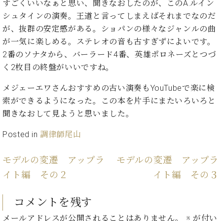
ン
すごくいいなぁと思い、聞きなおしたのが、このA.ルイン
迎。
サ
シュタインの演奏。王道と言ってしまえばそれまでなのだ
ベ
会
ベヒ
ー
C.
ヒ
社
が、抜群の安定感がある。ショパンの様々なジャンルの曲
シュ
ト
ベ
シ
案
が一気に楽しめる。ステレオの音も古すぎずによいです。
ヒ
タイ
ュ
内
2番のソナタから、バーラード4番、英雄ポロネーズとつづ
シ
タ
レ
ン・
ュ
く2枚目の終盤がいいですね。
イ
ッ
シュ
タ
お
ン・
ス
メジェーエワさんおすすめの古い演奏もYouTubeで楽に検
イ
ーレ
問
シ
ン
ン
索ができるようになった。この本を片手にまたいろいろと
合
ュ
イ
音楽
コ
聞きなおして見ようと思いました。
せ
ー
ベ
教室
ン
レ
ン
サ
Posted in
調律師尾山
ト
ー
納
ベ
ト
モデルの変遷 アップラ
モデルの変遷 アップラ
入
代
ヒ
グ
シ
実
理
イト編 その２
イト編 その３
ラ
ュ
績
店
ン
タ
ホ
主
ド
コメントを残す
イ
ー
催
ピ
ン
ル・
イ
メールアドレスが公開されることはありません。
※
が付い
ア