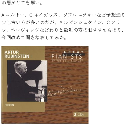
イ
ュ
ブ
の層がとても厚い。
ジ
(お
で
ン
タ
ロ
正
ャ
知
コ
イ
グ
オンライン試弾
規
A.コルトー、G.ネイガウス、ソフロニツキーなど予想通り
パ
ら
ン
ン
デ
少し古い方が多いのだが、A.ルビンシュタイン、C.アラ
ン
せ・
メルマガ登録
サ
の
ィ
の
メ
ウ、ホロヴィッツなどわりと最近の方のおすすめもあり、
ー
音
ー
取
デ
今回改めて聞きなおしてみた。
趣
ト
色
ラ
り
ィ
味
/
ー・
組
ア
か
C.
取
ベ
み
情
ら
ベ
扱
ヒ
報)
本
ヒ
店
シ
格
シ
ピ
ュ
的
ュ
ア
キ
タ
に
タ
ノ
ャ
店
イ
学
イ
製
ン
舗・
ン
ぶ
ン
造
ペ
サ
を
方
レ
番
ー
ロ
弾
ま
ジ
号
ン
ン・
く
で
デ
調
前
大
ン
律
に
コ
歓
ス