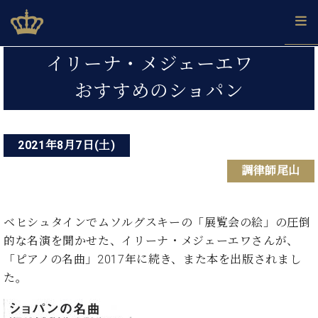
Skip
ベヒシュタインジャパン公式サイト
BECHSTEIN JAPAN Official Site
to
content
投
カ
イリーナ・メジェーエワ
タ
稿
ベ
おすすめのショパン
ベ
ド
メ
企
ロ
C.
ナ
ヒ
ヒ
イ
ル
業
グ
ベ
シ
シ
ツ
マ
情
ビ
ヒ
ュ
ュ
の
ガ
報
シ
2021年8月7日(土)
ゲ
タ
展
タ
名
会
ュ
イ
示
イ
器
員
ー
調律師尾山
採
タ
ン
ン
ベ
登
用
イ
シ
で、
の
ヒ
録
情
ン
ピ
演
グ
シ
ご
ョ
報
コ
ベヒシュタインでムソルグスキーの「展覧会の絵」の圧倒
ア
奏
ラ
ュ
案
ン
ン
ノ
的な名演を聞かせた、イリーナ・メジェーエワさんが、
し
ン
タ
内
サ
技
ベ
た
ド
イ
「ピアノの名曲」2017年に続き、また本を出版されまし
ー
術
ヒ
い！
ピ
ン
た。
各
ト /
シ
学
ア
店
C.
ュ
び
ノ
ブ
舗
ベ
ベ
タ