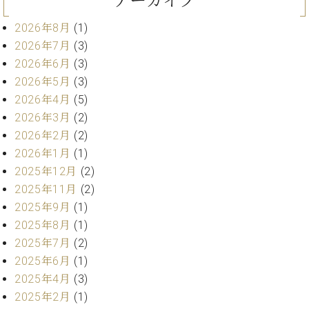
アーカイブ
ー
内
2026年8月
(1)
(PDF)
W.
お
2026年7月
(3)
ホ
問
2026年6月
(3)
フ
い
2026年5月
(3)
マ
合
2026年4月
(5)
ン
わ
プ
2026年3月
(2)
せ
ロ
2026年2月
(2)
フ
2026年1月
(1)
ェ
2025年12月
(2)
本
ッ
社
2025年11月
(2)
シ
：
2025年9月
(1)
ョ
八
ナ
2025年8月
(1)
王
ル
子
2025年7月
(2)
・
2025年6月
(1)
技
W.
2025年4月
(3)
術
ホ
2025年2月
(1)
営
フ