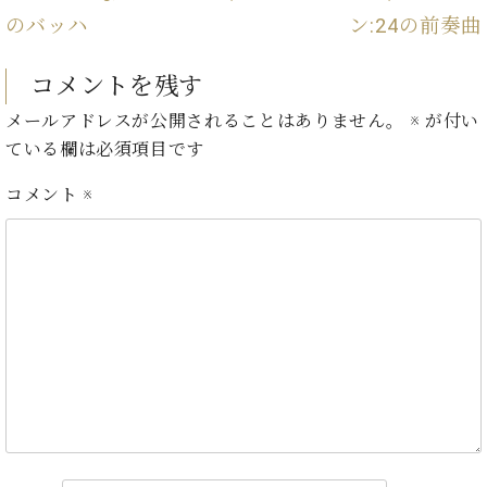
ン
迎。
のバッハ
ン:24の前奏曲
サ
ベ
会
ベヒ
ー
C.
ヒ
社
シュ
ト
ベ
コメントを残す
シ
案
ヒ
タイ
ュ
内
メールアドレスが公開されることはありません。
※
が付い
シ
タ
レ
ン・
ュ
ている欄は必須項目です
イ
ッ
シュ
タ
お
ン・
ス
コメント
※
イ
ーレ
問
シ
ン
ン
合
ュ
イ
音楽
コ
せ
ー
ベ
教室
ン
レ
ン
サ
ト
ー
納
ベ
ト
入
代
ヒ
グ
シ
実
理
ラ
ュ
績
店
ン
タ
ホ
主
ド
イ
ー
催
ピ
ン
ル・
イ
ア