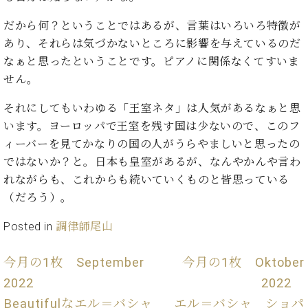
イ
ュ
ブ
ジ
(お
で
ン
タ
ロ
正
ャ
知
だから何？ということではあるが、言葉はいろいろ特徴が
コ
イ
グ
オンライン試弾
規
パ
ら
あり、それらは気づかないところに影響を与えているのだ
ン
ン
デ
ン
せ・
メルマガ登録
なぁと思ったということです。ピアノに関係なくてすいま
サ
の
ィ
の
メ
ー
音
せん。
ー
取
デ
趣
ト
色
ラ
り
ィ
味
/
それにしてもいわゆる「王室ネタ」は人気があるなぁと思
ー・
組
ア
か
C.
取
います。ヨーロッパで王室を残す国は少ないので、このフ
ベ
み
情
ら
ベ
扱
ヒ
ィーバーを見てかなりの国の人がうらやましいと思ったの
報)
本
ヒ
店
シ
ではないか？と。日本も皇室があるが、なんやかんや言わ
格
シ
ピ
ュ
れながらも、これからも続いていくものと皆思っている
的
ュ
ア
キ
タ
に
（だろう）。
タ
ノ
ャ
店
イ
学
イ
製
ン
舗・
ン
Posted in
調律師尾山
ぶ
ン
造
ペ
サ
を
方
レ
番
ー
ロ
弾
ま
ジ
号
ン
ン・
今月の1枚 September
今月の1枚 Oktober
く
で
デ
調
前
2022
2022
大
ン
律
に
コ
Beautifulなエル＝バシャ
エル＝バシャ ショパ
歓
ス