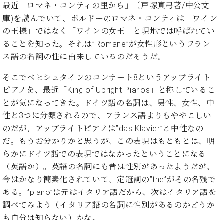
た
を
最近「ロマネ・コンティの里から」（戸塚真弓著/中公文
ラ
か
ヒ
ヒ
イ
い！
作
ン
ら
庫)を読んでいて、ボルドーのロマネ・コンティは「ワイン
シ
シ
ン・
録
る
ド
の
ュ
の王様」ではなく「ワインの女王」と現地では呼ばれてい
ュ
サ
音
こ
ヒ
お
タ
タ
ロ
ることを知った。それは”Romane”が女性形というフラン
し
と
ス
知
イ
イ
ン
た
ス語の名詞の性に由来しているのだそうだ。
ト
ら
ン
ン
会
い！
音
リ
せ
レ
の
員
と
そこでベヒシュタインのコンサート8というアップライト
色
ー
(入
ジ
秘
い
ピアノを、最近「King of Upright Pianos」と称しているこ
と
荷
デ
密
う
ベ
とが気になってきた。ドイツ語の名詞は、男性、女性、中
タ
情
ン
音
方
ヒ
ッ
報
性と3つに分類されるので、フランス語よりもややこしい
ス
楽
は、
シ
チ
等)
ニ
のだが、アップライトピアノは”das Klavier”と中性なの
家
お
ュ
ュ
達
だ。もうお分かりかと思うが、この表現はもともとは、明
近
タ
ー
ベ
の
プ
く
らかにドイツ語での表現ではなかったということになる
C.
イ
ス・
ヒ
声
レ
の
（英語か）。英語の名詞にも昔は性別があったようだが、
ベ
ン・
イ
シ
ス
直
ヒ
ジ
今はかなり簡素化されていて、定冠詞の”the”がその名残で
ベ
ュ
リ
営
シ
ベ
ャ
ン
ある。”piano”は元はイタリア語だから、次はイタリア語を
タ
リ
店
ュ
ヒ
パ
ト
調べてみよう（イタリア語の名詞に性別があるのかどうか
イ
ー
舗
タ
シ
ン
ン・
ス
ま
も自分は知らない）かな。