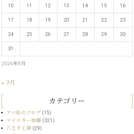
ト
ジオ
10
11
12
13
14
15
16
ピ
レン
ア
タル
17
18
19
20
21
22
23
ノ
ホー
ル・
24
25
26
27
28
29
30
C.
スタ
ベ
ジオ
31
ヒ
空き
シ
状況
ュ
動
2026年8月
タ
画
イ
収
ン
« 7月
録
レ
サ
ジ
ー
カテゴリー
デ
ビ
ン
ス
アベ辰のブログ
(15)
ス
音
マイスター加藤
(321)
ア
楽
ッ
八王子工房
(29)
教