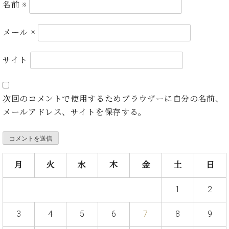
・
名前
※
ス
ベ
ノ
セ
タ
ン
ン
ジ
ト
ト
C.
メール
※
オ
ラ
ベ
ム
ヒ
コ
サイト
東
シ
納
ン
京
ュ
入
ク
タ
実
ー
次回のコメントで使用するためブラウザーに自分の名前、
イ
績
ル
店
ン
メールアドレス、サイトを保存する。
音
長
コ
楽
ご
音
ン
教
挨
楽
サ
室
拶
教
ー
展
室
月
火
水
木
金
土
日
ト
示
ご
ア
情
愛
ッ
1
2
報
用
プ
ホー
者
ラ
ル・
3
4
5
6
7
8
9
の
イ
スタ
声