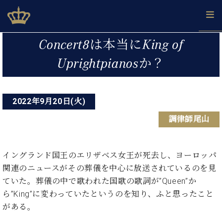
Skip
ベヒシュタインジャパン公式サイト
BECHSTEIN JAPAN Official Site
to
content
投
カ
Concert8は本当にKing of
タ
稿
ベ
Uprightpianosか？
ベ
ド
メ
企
ロ
C.
ナ
ヒ
ヒ
イ
ル
業
グ
ベ
シ
シ
ツ
マ
情
ビ
ヒ
ュ
ュ
の
ガ
報
シ
2022年9月20日(火)
ゲ
タ
展
タ
名
会
ュ
イ
示
イ
器
員
ー
調律師尾山
採
タ
ン
ン
ベ
登
用
イ
シ
で、
の
ヒ
録
情
ン
ピ
演
グ
シ
ご
ョ
報
コ
イングランド国王のエリザベス女王が死去し、ヨーロッパ
ア
奏
ラ
ュ
案
ン
ン
ノ
関連のニュースがその葬儀を中心に放送されているのを見
し
ン
タ
内
サ
技
ベ
た
ド
イ
ていた。葬儀の中で歌われた国歌の歌詞が”Queen”か
ー
術
ヒ
い！
ピ
ン
ら”King”に変わっていたというのを知り、ふと思ったこと
各
ト /
シ
学
ア
がある。
店
C.
ュ
び
ノ
ブ
舗
ベ
ベ
タ