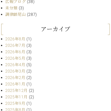
プ
室
広報ブログ
(38)
ラ
ピ
未分類
(3)
イ
ア
調律師尾山
(287)
ト
ノ
ピ
の
ア
アーカイブ
コ
ノ
ン
2026年8月
(1)
シ
ェ
2026年7月
(3)
C.
ル
2026年6月
(3)
ベ
ジ
ヒ
2026年5月
(3)
ュ
シ
2026年4月
(5)
ア
ュ
2026年3月
(2)
ク
タ
2026年2月
(2)
セ
イ
ス
2026年1月
(1)
ン
セン
ア
2025年12月
(2)
トラ
カ
2025年11月
(2)
ム東
デ
2025年9月
(1)
京の
ミ
2025年8月
(1)
ご案