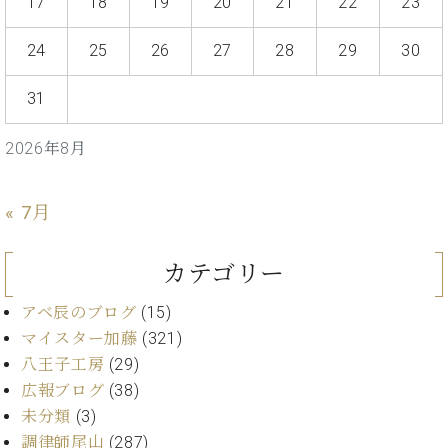
17
18
19
20
21
22
23
ー
内
(PDF)
24
25
26
27
28
29
30
W.
お
ホ
問
31
フ
い
マ
合
ン
2026年8月
わ
プ
せ
ロ
« 7月
フ
ェ
本
ッ
カテゴリー
社
シ
：
ョ
八
アベ辰のブログ
(15)
ナ
王
マイスター加藤
(321)
ル
子
八王子工房
(29)
・
技
広報ブログ
(38)
W.
術
未分類
(3)
ホ
営
調律師尾山
(287)
フ