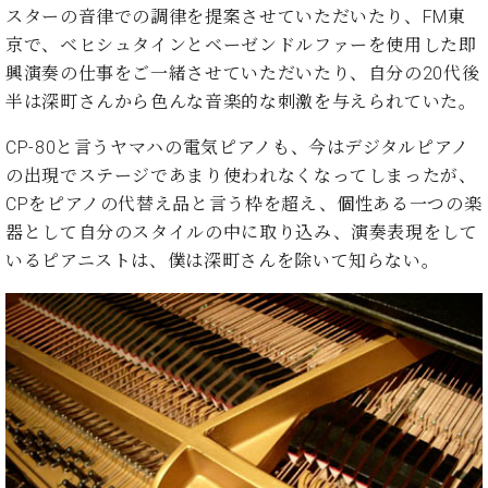
イ
ュ
ブ
ジ
(お
スターの音律での調律を提案させていただいたり、FM東
で
ン
タ
ロ
正
ャ
知
京で、ベヒシュタインとベーゼンドルファーを使用した即
コ
イ
グ
オンライン試弾
規
パ
ら
興演奏の仕事をご一緒させていただいたり、自分の20代後
ン
ン
デ
ン
せ・
メルマガ登録
サ
の
半は深町さんから色んな音楽的な刺激を与えられていた。
ィ
の
メ
ー
音
ー
取
デ
趣
ト
色
CP-80と言うヤマハの電気ピアノも、今はデジタルピアノ
ラ
り
ィ
味
/
ー・
の出現でステージであまり使われなくなってしまったが、
組
ア
か
C.
取
ベ
CPをピアノの代替え品と言う枠を超え、個性ある一つの楽
み
情
ら
ベ
扱
ヒ
報)
器として自分のスタイルの中に取り込み、演奏表現をして
本
ヒ
店
シ
いるピアニストは、僕は深町さんを除いて知らない。
格
シ
ピ
ュ
的
ュ
ア
キ
タ
に
タ
ノ
ャ
店
イ
学
イ
製
ン
舗・
ン
ぶ
ン
造
ペ
サ
を
方
レ
番
ー
ロ
弾
ま
ジ
号
ン
ン・
く
で
デ
調
前
大
ン
律
に
コ
歓
ス