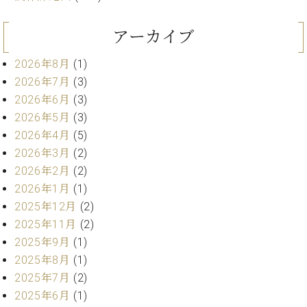
業
マ
セ
ン
ン
アーカイブ
ト
タ
ー
ラ
2026年8月
(1)
デ
2026年7月
(3)
ィ
ス
2026年6月
(3)
シ
タ
2026年5月
(3)
ョ
ッ
ン
2026年4月
(5)
フ
2026年3月
(2)
ご
W.
挨
2026年2月
(2)
ホ
拶
2026年1月
(1)
フ
技
2025年12月
(2)
マ
術
2025年11月
(2)
ン
者
2025年9月
(1)
ヴ
紹
2025年8月
(1)
ィ
介
ジ
展示
2025年7月
(2)
ョ
情報
2025年6月
(1)
ン
【ユ