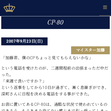
Skip
ベヒシュタインジャパン公式サイト
BECHSTEIN JAPAN Official Site
to
content
投
カ
CP-80
タ
稿
ベ
ベ
ド
メ
企
ロ
C.
ナ
ヒ
ヒ
イ
ル
業
グ
ベ
シ
2007年9月23日(日)
シ
ツ
マ
情
ビ
ヒ
ュ
ュ
の
ガ
報
マイスター加藤
シ
ゲ
タ
展
タ
名
会
ュ
イ
示
イ
器
員
「加藤君、僕のCPちょっと見てもらえないかな」
ー
採
タ
ン
ン
ベ
登
用
イ
シ
で、
という電話を受けたのが、二週間程前の出張まっただ中だ
の
ヒ
録
情
ン
ピ
演
グ
シ
ご
った。
ョ
報
コ
ア
奏
ラ
ュ
案
「来週で良いですか？」
ン
ン
ノ
し
ン
タ
内
という返事をしてから10日が過ぎて、漸く息継ぎができ、
サ
技
ベ
た
ド
イ
ー
深町さんに日程を決める電話をする事ができた。
術
ヒ
い！
ピ
ン
各
ト /
シ
学
ア
店
お店に置いてあるCP-80は、過酷な状況で使われているの
C.
ュ
び
ノ
ブ
舗
ベ
ベ
であろう、もうあまり待てない感じまで引っ張ってしまっ
タ