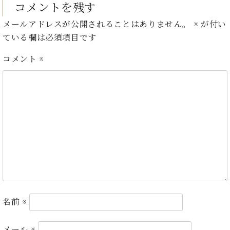
ト
コメントを残す
ジオ
ピ
レン
メールアドレスが公開されることはありません。
※
が付い
ア
タル
ている欄は必須項目です
ノ
ホー
ル・
コメント
※
C.
スタ
ベ
ジオ
ヒ
空き
シ
状況
ュ
動
タ
画
イ
収
ン
録
レ
サ
ジ
ー
デ
ビ
ン
ス
ス
音
名前
※
ア
楽
ッ
教
メール
※