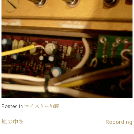
・
ス
ベ
ノ
セ
タ
ン
ン
ジ
ト
ト
C.
オ
ラ
ベ
ム
ヒ
コ
東
シ
納
ン
京
ュ
入
ク
タ
実
ー
イ
績
ル
店
ン
音
長
コ
楽
ご
音
ン
教
挨
楽
サ
室
拶
教
ー
展
室
ト
示
ご
ア
情
Posted in
マイスター加藤
愛
ッ
報
用
プ
ホー
者
嵐の中を
Recording
ラ
ル・
の
イ
スタ
声