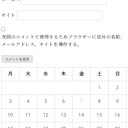
プ
室
ラ
ピ
イ
ア
サイト
ト
ノ
ピ
の
ア
コ
次回のコメントで使用するためブラウザーに自分の名前、
ノ
ン
メールアドレス、サイトを保存する。
シ
ェ
C.
ル
ベ
ジ
ヒ
ュ
シ
月
火
水
木
金
土
日
ア
ュ
ク
タ
1
2
セ
イ
ス
ン
3
4
5
6
7
8
9
セン
ア
トラ
カ
ム東
10
11
12
13
14
15
16
デ
京の
ミ
ご案