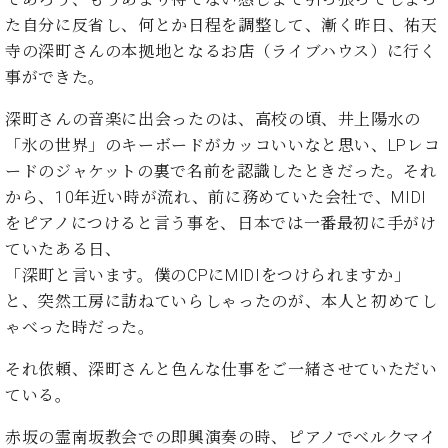
た
を
ラ
か
ヒ
ヒ
イ
い！
た自分に反省し、何とか日程を調整して、漸く昨日、祐天
作
ン
ら
シ
シ
ン・
録
る
寺の深町さんの本拠地となるお店（ライブハウス）に行く
ド
の
ュ
ュ
サ
音
こ
事ができた。
ヒ
お
タ
タ
ロ
し
と
ス
知
イ
イ
ン
た
深町さんの音楽に出会ったのは、高校の頃、井上陽水の
ト
ら
ン
ン
会
い！
「氷の世界」のキーボードがカッコいいなと思い、LPレコ
音
リ
せ
レ
の
員
と
色
ー
(入
ードのジャケットの裏で名前を認識したときだった。それ
ジ
秘
い
と
荷
デ
密
から、10年近い時が流れ、前に務めていた会社で、MIDI
う
ベ
タ
情
ン
音
方
をピアノにつけると言う事を、日本では一番最初に手がけ
ヒ
ッ
報
ス
楽
は、
ていたある日、
シ
チ
等)
ニ
家
お
ュ
「深町と言います。僕のCPにMIDIをつけられますか」
ュ
達
近
タ
と、突然工房に訪ねていらしゃったのが、本人と初めてし
ー
ベ
の
プ
く
C.
イ
ス・
ゃべった時だった。
ヒ
声
レ
の
ベ
ン・
イ
シ
ス
直
ヒ
ジ
ベ
それ依頼、深町さんと色んな仕事をご一緒させていただい
ュ
リ
営
シ
ベ
ャ
ン
ている。
タ
リ
店
ュ
ヒ
パ
ト
イ
ー
舗
タ
シ
ン
赤坂の霊南坂教会での即興演奏の時、ピアノでベルクマイ
ン・
ス
ま