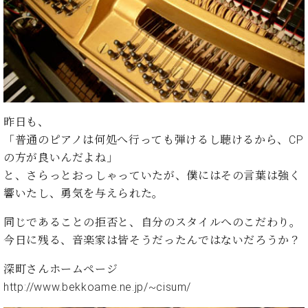
ン
迎。
サ
ベ
会
ベヒ
ー
C.
ヒ
社
シュ
ト
ベ
シ
案
ヒ
タイ
ュ
内
シ
タ
レ
ン・
ュ
イ
ッ
シュ
タ
お
ン・
ス
昨日も、
イ
ーレ
問
シ
ン
ン
「普通のピアノは何処へ行っても弾けるし聴けるから、CP
合
ュ
イ
音楽
コ
の方が良いんだよね」
せ
ー
ベ
教室
ン
レ
ン
と、さらっとおっしゃっていたが、僕にはその言葉は強く
サ
ト
響いたし、勇気を与えられた。
ー
納
ベ
ト
同じであることの拒否と、自分のスタイルへのこだわり。
入
代
ヒ
グ
今日に残る、音楽家は皆そうだったんではないだろうか？
シ
実
理
ラ
ュ
績
店
ン
タ
深町さんホームページ
ホ
主
ド
イ
ー
催
http://www.bekkoame.ne.jp/~cisum/
ピ
ン
ル・
イ
ア