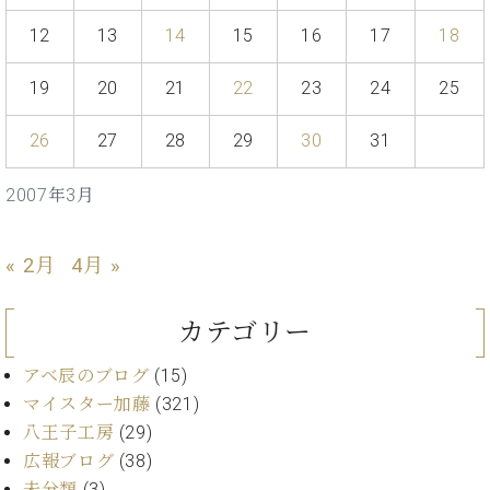
イ
ュ
ブ
ジ
(お
で
ン
タ
ロ
正
12
13
14
15
16
17
18
ャ
知
コ
イ
グ
オンライン試弾
規
パ
ら
ン
ン
デ
ン
せ・
19
20
21
22
23
24
25
メルマガ登録
サ
の
ィ
の
メ
ー
音
ー
取
デ
26
27
28
29
30
31
趣
ト
色
ラ
り
ィ
味
/
ー・
組
ア
か
C.
2007年3月
取
ベ
み
情
ら
ベ
扱
ヒ
報)
本
ヒ
店
シ
« 2月
4月 »
格
シ
ピ
ュ
的
ュ
ア
キ
タ
に
タ
ノ
ャ
店
イ
カテゴリー
学
イ
製
ン
舗・
ン
ぶ
ン
造
ペ
サ
を
アベ辰のブログ
(15)
方
レ
番
ー
ロ
弾
マイスター加藤
(321)
ま
ジ
号
ン
ン・
く
八王子工房
(29)
で
デ
調
前
大
ン
律
広報ブログ
(38)
に
コ
歓
ス
未分類
(3)