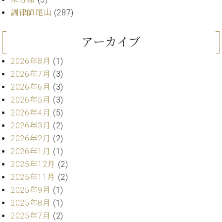
ン
迎。
サ
調律師尾山
(287)
ベ
会
ベヒ
ー
C.
ヒ
社
シュ
ト
ベ
シ
アーカイブ
案
ヒ
タイ
ュ
内
シ
タ
レ
2026年8月
(1)
ン・
ュ
イ
ッ
2026年7月
(3)
シュ
タ
お
ン・
ス
2026年6月
(3)
イ
ーレ
問
シ
ン
2026年5月
(3)
ン
合
ュ
イ
音楽
コ
2026年4月
(5)
せ
ー
ベ
教室
ン
2026年3月
(2)
レ
ン
サ
ト
2026年2月
(2)
ー
2026年1月
(1)
納
ベ
ト
入
代
ヒ
2025年12月
(2)
グ
シ
実
理
ラ
2025年11月
(2)
ュ
績
店
ン
2025年9月
(1)
タ
ホ
主
ド
2025年8月
(1)
イ
ー
催
ピ
ン
2025年7月
(2)
ル・
イ
ア