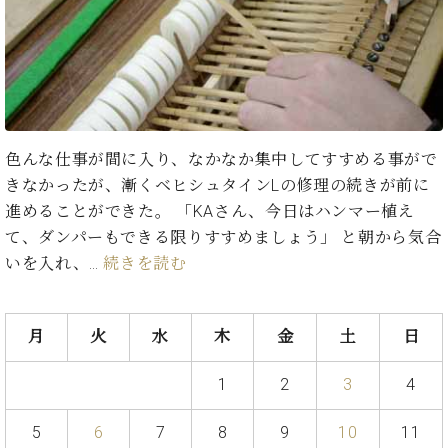
た
を
ラ
か
ヒ
ヒ
イ
い！
作
ン
ら
シ
シ
ン・
録
る
ド
の
ュ
ュ
サ
音
こ
ヒ
お
タ
タ
ロ
し
と
ス
知
イ
イ
ン
た
ト
ら
ン
ン
会
い！
音
リ
せ
レ
の
員
と
色んな仕事が間に入り、なかなか集中してすすめる事がで
色
ー
(入
ジ
秘
い
きなかったが、漸くベヒシュタインLの修理の続きが前に
と
荷
デ
密
う
ベ
タ
情
進めることができた。 「KAさん、今日はハンマー植え
ン
音
方
ヒ
ッ
報
て、ダンパーもできる限りすすめましょう」 と朝から気合
ス
楽
は、
シ
チ
等)
ニ
いを入れ、…
続きを読む
家
お
ュ
ュ
達
近
タ
ー
ベ
の
プ
く
C.
イ
ス・
ヒ
声
レ
の
月
火
水
木
金
土
日
ベ
ン・
イ
シ
ス
直
ヒ
ジ
ベ
ュ
リ
営
シ
ベ
ャ
1
2
3
4
ン
タ
リ
店
ュ
ヒ
パ
ト
イ
ー
舗
タ
シ
ン
5
6
7
8
9
10
11
ン・
ス
ま