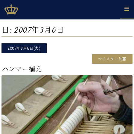
Skip
ベヒシュタインジャパン公式サイト
BECHSTEIN JAPAN Official Site
to
content
カ
日:
2007年3月6日
タ
ベ
ベ
ド
メ
企
ロ
C.
ヒ
ヒ
イ
ル
業
グ
ベ
シ
2007年3月6日(火)
シ
ツ
マ
情
ヒ
ュ
ュ
の
ガ
報
マイスター加藤
シ
タ
展
タ
名
会
ュ
ハンマー植え
イ
示
イ
器
員
採
タ
ン
ン
ベ
登
用
イ
で、
の
ヒ
録
情
ン
ピ
演
グ
シ
ご
報
コ
ア
奏
ラ
ュ
案
ン
ノ
し
ン
タ
内
サ
技
ベ
た
ド
イ
ー
術
ヒ
い！
ピ
ン
各
ト /
シ
学
ア
店
C.
ュ
び
ノ
ブ
舗
ベ
ベ
タ