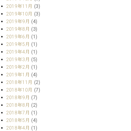
ー
内
2019年11月
(3)
(PDF)
2019年10月
(3)
W.
お
2019年9月
(4)
ホ
問
2019年8月
(3)
フ
い
マ
2019年6月
(1)
合
ン
2019年5月
(1)
わ
プ
せ
2019年4月
(1)
ロ
2019年3月
(5)
フ
2019年2月
(1)
ェ
本
2019年1月
(4)
ッ
社
シ
2018年11月
(2)
：
ョ
2018年10月
(7)
八
ナ
王
2018年9月
(7)
ル
子
2018年8月
(2)
・
2018年7月
(1)
技
W.
術
2018年5月
(4)
ホ
営
2018年4月
(1)
フ