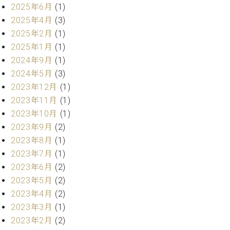
・
ス
ベ
2025年6月
(1)
ノ
セ
タ
ン
2025年4月
(3)
ン
ジ
ト
ト
C.
2025年2月
(1)
オ
ラ
ベ
2025年1月
(1)
ム
ヒ
コ
2024年9月
(1)
東
シ
納
ン
京
2024年5月
(3)
ュ
入
ク
2023年12月
(1)
タ
実
ー
イ
2023年11月
(1)
績
ル
店
ン
音
長
2023年10月
(1)
コ
楽
ご
2023年9月
(2)
音
ン
教
挨
楽
2023年8月
(1)
サ
室
拶
教
2023年7月
(1)
ー
展
室
2023年6月
(2)
ト
示
ご
ア
2023年5月
(2)
情
愛
ッ
報
2023年4月
(2)
用
プ
ホー
2023年3月
(1)
者
ラ
ル・
の
2023年2月
(2)
イ
スタ
声