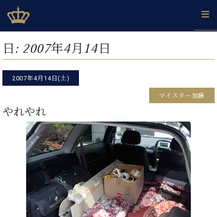
Skip
ベヒシュタインジャパン公式サイト
BECHSTEIN JAPAN Official Site
to
content
カ
日:
2007年4月14日
タ
ベ
ベ
ド
メ
企
ロ
C.
ヒ
ヒ
イ
ル
業
グ
ベ
シ
2007年4月14日(土)
シ
ツ
マ
情
ヒ
ュ
ュ
の
ガ
報
マイスター加藤
シ
タ
展
タ
名
会
ュ
やれやれ
イ
示
イ
器
員
採
タ
ン
ン
ベ
登
用
イ
で、
の
ヒ
録
情
ン
ピ
演
グ
シ
ご
報
コ
ア
奏
ラ
ュ
案
ン
ノ
し
ン
タ
内
サ
技
ベ
た
ド
イ
ー
術
ヒ
い！
ピ
ン
各
ト /
シ
学
ア
店
C.
ュ
び
ノ
ブ
舗
ベ
ベ
タ