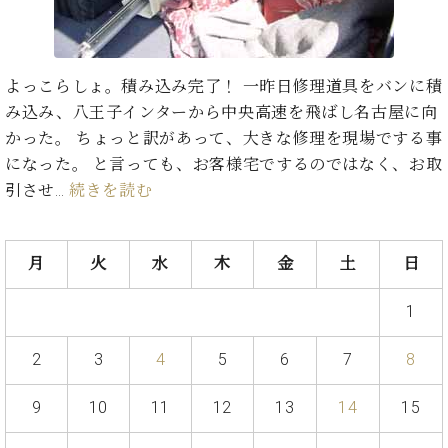
た
を
ラ
か
ヒ
ヒ
イ
い！
作
ン
ら
シ
シ
ン・
録
る
ド
の
ュ
ュ
サ
音
こ
ヒ
お
タ
タ
よっこらしょ。積み込み完了！ 一昨日修理道具をバンに積
ロ
し
と
ス
知
イ
イ
ン
た
み込み、八王子インターから中央高速を飛ばし名古屋に向
ト
ら
ン
ン
会
い！
かった。 ちょっと訳があって、大きな修理を現場でする事
音
リ
せ
レ
の
員
と
になった。 と言っても、お客様宅でするのではなく、お取
色
ー
(入
ジ
秘
い
と
荷
引させ…
続きを読む
デ
密
う
ベ
タ
情
ン
音
方
ヒ
ッ
報
ス
楽
は、
シ
チ
等)
ニ
月
火
水
木
金
土
日
家
お
ュ
ュ
達
近
タ
ー
ベ
の
プ
く
1
C.
イ
ス・
ヒ
声
レ
の
ベ
ン・
イ
シ
ス
直
2
3
4
5
6
7
8
ヒ
ジ
ベ
ュ
リ
営
シ
ベ
ャ
ン
タ
リ
店
ュ
ヒ
パ
9
10
11
12
13
14
15
ト
イ
ー
舗
タ
シ
ン
ン・
ス
ま