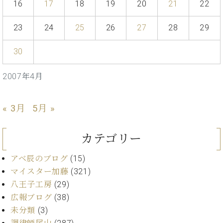
イ
ュ
ブ
16
17
18
19
20
21
22
ジ
(お
で
ン
タ
ロ
正
ャ
知
コ
イ
グ
オンライン試弾
規
23
24
25
26
27
28
29
パ
ら
ン
ン
デ
ン
せ・
メルマガ登録
サ
の
ィ
の
メ
30
ー
音
ー
取
デ
趣
ト
色
ラ
り
ィ
2007年4月
味
/
ー・
組
ア
か
C.
取
ベ
み
情
ら
ベ
扱
ヒ
報)
« 3月
5月 »
本
ヒ
店
シ
格
シ
ピ
ュ
的
ュ
ア
キ
カテゴリー
タ
に
タ
ノ
ャ
店
イ
学
イ
製
ン
舗・
アベ辰のブログ
(15)
ン
ぶ
ン
造
ペ
サ
を
マイスター加藤
(321)
方
レ
番
ー
ロ
弾
八王子工房
(29)
ま
ジ
号
ン
ン・
く
広報ブログ
(38)
で
デ
調
前
大
ン
律
未分類
(3)
に
コ
歓
ス