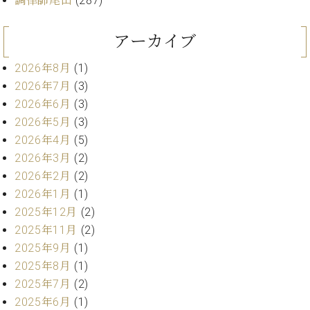
調律師尾山
(287)
ン
迎。
サ
ベ
会
ベヒ
ー
C.
アーカイブ
ヒ
社
シュ
ト
ベ
シ
案
ヒ
タイ
2026年8月
(1)
ュ
内
シ
タ
レ
ン・
2026年7月
(3)
ュ
イ
ッ
2026年6月
(3)
シュ
タ
お
ン・
ス
2026年5月
(3)
イ
ーレ
問
シ
ン
ン
2026年4月
(5)
合
ュ
イ
音楽
コ
2026年3月
(2)
せ
ー
ベ
教室
ン
レ
ン
2026年2月
(2)
サ
ト
2026年1月
(1)
ー
2025年12月
(2)
納
ベ
ト
入
代
ヒ
2025年11月
(2)
グ
シ
実
理
ラ
2025年9月
(1)
ュ
績
店
ン
2025年8月
(1)
タ
ホ
主
ド
イ
2025年7月
(2)
ー
催
ピ
ン
2025年6月
(1)
ル・
イ
ア