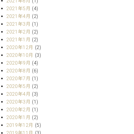
プ
2021年6月
(1)
室
ラ
ピ
2021年5月
(4)
イ
ア
2021年4月
(2)
ト
ノ
2021年3月
(1)
ピ
の
2021年2月
(2)
ア
コ
2021年1月
(2)
ノ
ン
2020年12月
(2)
シ
ェ
2020年10月
(3)
C.
ル
ベ
2020年9月
(4)
ジ
ヒ
2020年8月
(6)
ュ
シ
2020年7月
(1)
ア
ュ
2020年5月
(2)
ク
タ
セ
2020年4月
(3)
イ
ス
2020年3月
(1)
ン
セン
ア
2020年2月
(1)
トラ
カ
2020年1月
(2)
ム東
デ
2019年12月
(5)
京の
ミ
2019年11月
(3)
ご案