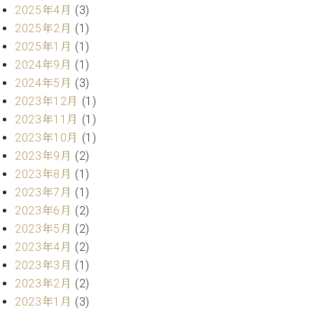
・
ス
ベ
2025年4月
(3)
ノ
セ
タ
ン
2025年2月
(1)
ン
ジ
ト
ト
C.
2025年1月
(1)
オ
ラ
ベ
2024年9月
(1)
ム
ヒ
コ
2024年5月
(3)
東
シ
納
ン
京
2023年12月
(1)
ュ
入
ク
2023年11月
(1)
タ
実
ー
イ
2023年10月
(1)
績
ル
店
ン
音
長
2023年9月
(2)
コ
楽
ご
2023年8月
(1)
音
ン
教
挨
楽
2023年7月
(1)
サ
室
拶
教
2023年6月
(2)
ー
展
室
ト
2023年5月
(2)
示
ご
ア
情
2023年4月
(2)
愛
ッ
報
2023年3月
(1)
用
プ
ホー
2023年2月
(2)
者
ラ
ル・
の
2023年1月
(3)
イ
スタ
声