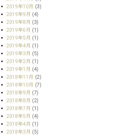
ー
内
2019年10月
(3)
(PDF)
2019年9月
(4)
W.
お
2019年8月
(3)
ホ
問
2019年6月
(1)
フ
い
マ
2019年5月
(1)
合
ン
2019年4月
(1)
わ
プ
せ
2019年3月
(5)
ロ
2019年2月
(1)
フ
2019年1月
(4)
ェ
本
2018年11月
(2)
ッ
社
シ
2018年10月
(7)
：
ョ
2018年9月
(7)
八
ナ
王
2018年8月
(2)
ル
子
2018年7月
(1)
・
2018年5月
(4)
技
W.
術
2018年4月
(1)
ホ
営
2018年3月
(5)
フ