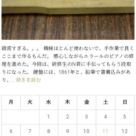
た
を
ラ
か
ヒ
ヒ
イ
い！
作
ン
ら
シ
シ
ン・
録
る
ド
の
ュ
ュ
サ
音
こ
ヒ
お
タ
タ
ロ
し
と
ス
知
イ
イ
ン
た
ト
ら
ン
ン
会
い！
音
リ
せ
レ
の
員
と
緻密すぎる。。。 機械ほとんど使わないで、手作業で良く
色
ー
(入
ジ
秘
い
ここまで作るもんだ。 感心しながらエラールのピアノの修
と
荷
デ
密
う
ベ
タ
情
理を進めた。今回は、研修生のN君に手伝ってもらう段取
ン
音
方
ヒ
ッ
報
りになった。 鍵盤には、1861年と、鉛筆で書着込みがあ
ス
楽
は、
シ
チ
等)
ニ
り、…
続きを読む
家
お
ュ
ュ
達
近
タ
ー
ベ
の
プ
く
C.
イ
ス・
ヒ
声
レ
の
月
火
水
木
金
土
日
ベ
ン・
イ
シ
ス
直
ヒ
ジ
ベ
ュ
リ
営
シ
ベ
ャ
1
2
3
4
5
ン
タ
リ
店
ュ
ヒ
パ
ト
イ
ー
舗
タ
シ
ン
6
7
8
9
10
11
12
ン・
ス
ま