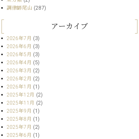
ン
迎。
サ
調律師尾山
(287)
ベ
会
ベヒ
ー
C.
ヒ
社
シュ
ト
ベ
シ
アーカイブ
案
ヒ
タイ
ュ
内
シ
タ
レ
2026年7月
(3)
ン・
ュ
イ
ッ
2026年6月
(3)
シュ
タ
お
ン・
ス
2026年5月
(3)
イ
ーレ
問
シ
ン
2026年4月
(5)
ン
合
ュ
イ
音楽
コ
2026年3月
(2)
せ
ー
ベ
教室
ン
2026年2月
(2)
レ
ン
サ
ト
2026年1月
(1)
ー
2025年12月
(2)
納
ベ
ト
入
代
ヒ
2025年11月
(2)
グ
シ
実
理
ラ
2025年9月
(1)
ュ
績
店
ン
2025年8月
(1)
タ
ホ
主
ド
2025年7月
(2)
イ
ー
催
ピ
ン
2025年6月
(1)
ル・
イ
ア