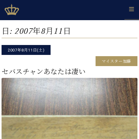
Skip
ベヒシュタインジャパン公式サイト
BECHSTEIN JAPAN Official Site
to
content
カ
日:
2007年8月11日
タ
ベ
ベ
ド
メ
企
ロ
C.
ヒ
ヒ
イ
ル
業
グ
ベ
シ
2007年8月11日(土)
シ
ツ
マ
情
ヒ
ュ
ュ
の
ガ
報
マイスター加藤
シ
タ
展
タ
名
会
ュ
セバスチャンあなたは凄い
イ
示
イ
器
員
採
タ
ン
ン
ベ
登
用
イ
で、
の
ヒ
録
情
ン
ピ
演
グ
シ
ご
報
コ
ア
奏
ラ
ュ
案
ン
ノ
し
ン
タ
内
サ
技
ベ
た
ド
イ
ー
術
ヒ
い！
ピ
ン
各
ト /
シ
学
ア
店
C.
ュ
び
ノ
ブ
舗
ベ
ベ
タ