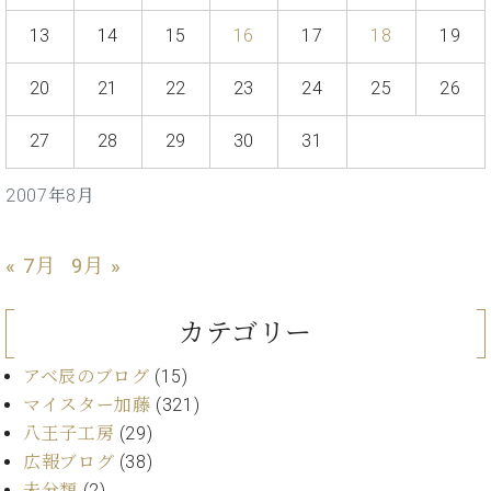
イ
ュ
ブ
ジ
(お
で
ン
タ
ロ
正
13
14
15
16
17
18
19
ャ
知
コ
イ
グ
オンライン試弾
規
パ
ら
ン
ン
デ
ン
せ・
20
21
22
23
24
25
26
メルマガ登録
サ
の
ィ
の
メ
ー
音
ー
取
デ
27
28
29
30
31
趣
ト
色
ラ
り
ィ
味
/
ー・
組
ア
か
C.
2007年8月
取
ベ
み
情
ら
ベ
扱
ヒ
報)
本
ヒ
店
シ
« 7月
9月 »
格
シ
ピ
ュ
的
ュ
ア
キ
タ
に
タ
ノ
ャ
店
イ
カテゴリー
学
イ
製
ン
舗・
ン
ぶ
ン
造
ペ
サ
を
アベ辰のブログ
(15)
方
レ
番
ー
ロ
弾
マイスター加藤
(321)
ま
ジ
号
ン
ン・
く
八王子工房
(29)
で
デ
調
前
大
ン
律
広報ブログ
(38)
に
コ
歓
ス
未分類
(2)