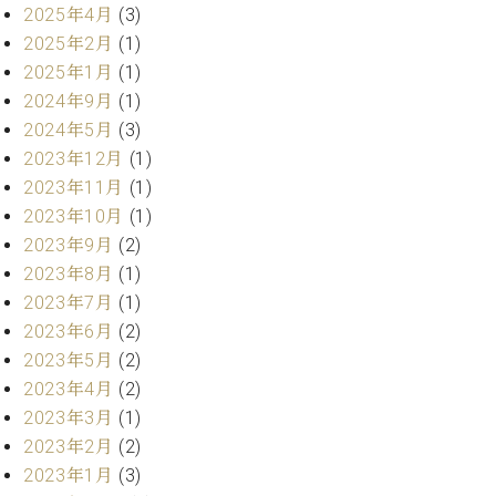
・
ス
ベ
2025年4月
(3)
ノ
セ
タ
ン
2025年2月
(1)
ン
ジ
ト
ト
C.
2025年1月
(1)
オ
ラ
ベ
2024年9月
(1)
ム
ヒ
コ
2024年5月
(3)
東
シ
納
ン
京
2023年12月
(1)
ュ
入
ク
2023年11月
(1)
タ
実
ー
イ
2023年10月
(1)
績
ル
店
ン
音
長
2023年9月
(2)
コ
楽
ご
2023年8月
(1)
音
ン
教
挨
楽
2023年7月
(1)
サ
室
拶
教
2023年6月
(2)
ー
展
室
2023年5月
(2)
ト
示
ご
ア
2023年4月
(2)
情
愛
ッ
報
2023年3月
(1)
用
プ
ホー
2023年2月
(2)
者
ラ
ル・
の
2023年1月
(3)
イ
スタ
声