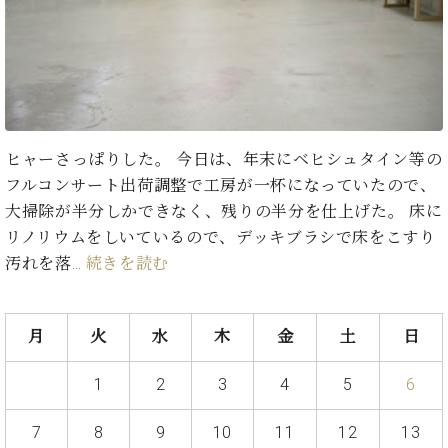
た
を
ラ
か
ヒ
ヒ
イ
い！
作
ン
ら
シ
シ
ン・
録
る
ド
の
ュ
ュ
サ
音
こ
ヒ
お
タ
タ
ロ
し
と
ス
知
イ
イ
ン
た
ト
ら
ン
ン
会
い！
音
リ
せ
レ
の
員
と
ヒャーさっぱりした。 今日は、年末にベヒシュタイン等の
色
ー
(入
ジ
秘
い
フルコンサート出荷調整で工房が一杯になっていたので、
と
荷
デ
密
う
ベ
タ
情
大掃除が半分しかできなく、残りの半分を仕上げた。 床に
ン
音
方
ヒ
ッ
報
リノリウムをしいているので、デッキブラシで床をこすり
ス
楽
は、
シ
チ
等)
ニ
汚れを落…
続きを読む
家
お
ュ
ュ
達
近
タ
ー
ベ
の
プ
く
C.
イ
ス・
ヒ
声
レ
の
月
火
水
木
金
土
日
ベ
ン・
イ
シ
ス
直
ヒ
ジ
ベ
ュ
リ
営
シ
ベ
ャ
1
2
3
4
5
6
ン
タ
リ
店
ュ
ヒ
パ
ト
イ
ー
舗
タ
シ
ン
7
8
9
10
11
12
13
ン・
ス
ま