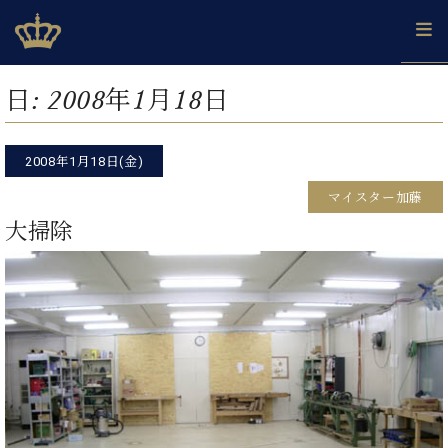
Skip
ベヒシュタインジャパン公式サイト
BECHSTEIN JAPAN Official Site
to
content
カ
日:
2008年1月18日
タ
ベ
ベ
ド
メ
企
ロ
C.
ヒ
ヒ
イ
ル
業
グ
ベ
シ
2008年1月18日(金)
シ
ツ
マ
情
ヒ
ュ
ュ
の
ガ
報
マイスター加藤
シ
タ
展
タ
名
会
ュ
大掃除
イ
示
イ
器
員
採
タ
ン
ン
ベ
登
用
イ
で、
の
ヒ
録
情
ン
ピ
演
グ
シ
ご
報
コ
ア
奏
ラ
ュ
案
ン
ノ
し
ン
タ
内
サ
技
ベ
た
ド
イ
ー
術
ヒ
い！
ピ
ン
各
ト /
シ
学
ア
店
C.
ュ
び
ノ
ブ
舗
ベ
ベ
タ