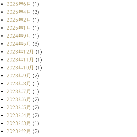
・
ス
ベ
2025年6月
(1)
ノ
セ
タ
ン
2025年4月
(3)
ン
ジ
ト
ト
C.
2025年2月
(1)
オ
ラ
ベ
2025年1月
(1)
ム
ヒ
コ
2024年9月
(1)
東
シ
納
ン
京
2024年5月
(3)
ュ
入
ク
2023年12月
(1)
タ
実
ー
イ
2023年11月
(1)
績
ル
店
ン
音
長
2023年10月
(1)
コ
楽
ご
2023年9月
(2)
音
ン
教
挨
楽
2023年8月
(1)
サ
室
拶
教
2023年7月
(1)
ー
展
室
2023年6月
(2)
ト
示
ご
ア
2023年5月
(2)
情
愛
ッ
報
2023年4月
(2)
用
プ
ホー
2023年3月
(1)
者
ラ
ル・
の
2023年2月
(2)
イ
スタ
声