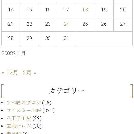
イ
ュ
ブ
ジ
(お
で
ン
タ
ロ
正
14
15
16
17
18
19
20
ャ
知
コ
イ
グ
オンライン試弾
規
パ
ら
ン
ン
デ
ン
せ・
21
22
23
24
25
26
27
メルマガ登録
サ
の
ィ
の
メ
ー
音
ー
取
デ
28
29
30
31
趣
ト
色
ラ
り
ィ
味
/
ー・
組
ア
か
C.
2008年1月
取
ベ
み
情
ら
ベ
扱
ヒ
報)
本
ヒ
店
シ
« 12月
2月 »
格
シ
ピ
ュ
的
ュ
ア
キ
タ
に
タ
ノ
ャ
店
イ
カテゴリー
学
イ
製
ン
舗・
ン
ぶ
ン
造
ペ
サ
を
アベ辰のブログ
(15)
方
レ
番
ー
ロ
弾
マイスター加藤
(321)
ま
ジ
号
ン
ン・
く
八王子工房
(29)
で
デ
調
前
大
ン
律
広報ブログ
(38)
に
コ
歓
ス
未分類
(3)