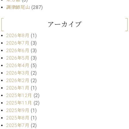
ン
迎。
サ
調律師尾山
(287)
ベ
会
ベヒ
ー
C.
ヒ
社
シュ
ト
ベ
シ
アーカイブ
案
ヒ
タイ
ュ
内
シ
タ
レ
2026年8月
(1)
ン・
ュ
イ
ッ
2026年7月
(3)
シュ
タ
お
ン・
ス
2026年6月
(3)
イ
ーレ
問
シ
ン
2026年5月
(3)
ン
合
ュ
イ
音楽
コ
2026年4月
(5)
せ
ー
ベ
教室
ン
2026年3月
(2)
レ
ン
サ
ト
2026年2月
(2)
ー
2026年1月
(1)
納
ベ
ト
入
代
ヒ
2025年12月
(2)
グ
シ
実
理
ラ
2025年11月
(2)
ュ
績
店
ン
2025年9月
(1)
タ
ホ
主
ド
2025年8月
(1)
イ
ー
催
ピ
ン
2025年7月
(2)
ル・
イ
ア