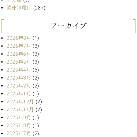
ン
迎。
サ
調律師尾山
(287)
ベ
会
ベヒ
ー
C.
ヒ
社
シュ
ト
ベ
シ
案
アーカイブ
ヒ
タイ
ュ
内
シ
タ
レ
ン・
2026年8月
(1)
ュ
イ
ッ
2026年7月
(3)
シュ
タ
お
ン・
ス
2026年6月
(3)
イ
ーレ
問
シ
ン
ン
2026年5月
(3)
合
ュ
イ
音楽
コ
2026年4月
(5)
せ
ー
ベ
教室
ン
レ
ン
2026年3月
(2)
サ
ト
2026年2月
(2)
ー
2026年1月
(1)
納
ベ
ト
入
代
ヒ
2025年12月
(2)
グ
シ
実
理
ラ
2025年11月
(2)
ュ
績
店
ン
2025年9月
(1)
タ
ホ
主
ド
イ
2025年8月
(1)
ー
催
ピ
ン
2025年7月
(2)
ル・
イ
ア