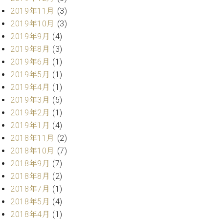
ー
内
2019年11月
(3)
(PDF)
2019年10月
(3)
W.
お
2019年9月
(4)
ホ
問
2019年8月
(3)
フ
い
マ
2019年6月
(1)
合
ン
2019年5月
(1)
わ
プ
せ
2019年4月
(1)
ロ
2019年3月
(5)
フ
2019年2月
(1)
ェ
本
2019年1月
(4)
ッ
社
シ
2018年11月
(2)
：
ョ
2018年10月
(7)
八
ナ
王
2018年9月
(7)
ル
子
2018年8月
(2)
・
2018年7月
(1)
技
W.
術
2018年5月
(4)
ホ
営
2018年4月
(1)
フ