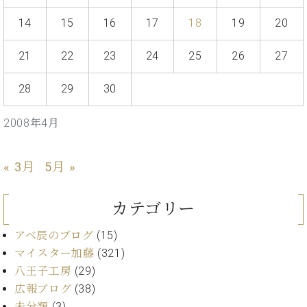
イ
ュ
ブ
ジ
(お
で
ン
タ
ロ
正
14
15
16
17
18
19
20
ャ
知
コ
イ
グ
オンライン試弾
規
パ
ら
ン
ン
デ
ン
せ・
21
22
23
24
25
26
27
メルマガ登録
サ
の
ィ
の
メ
ー
音
ー
取
デ
28
29
30
趣
ト
色
ラ
り
ィ
味
/
ー・
組
ア
か
C.
2008年4月
取
ベ
み
情
ら
ベ
扱
ヒ
報)
本
ヒ
店
シ
格
« 3月
5月 »
シ
ピ
ュ
的
ュ
ア
キ
タ
に
タ
ノ
ャ
店
イ
カテゴリー
学
イ
製
ン
舗・
ン
ぶ
ン
造
ペ
サ
を
アベ辰のブログ
(15)
方
レ
番
ー
ロ
弾
マイスター加藤
(321)
ま
ジ
号
ン
ン・
く
八王子工房
(29)
で
デ
調
前
大
ン
律
広報ブログ
(38)
に
コ
歓
ス
未分類
(3)