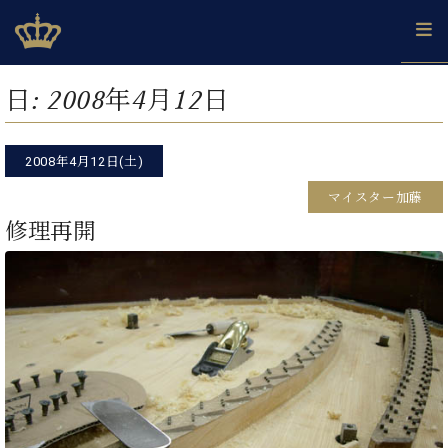
Skip
ベヒシュタインジャパン公式サイト
BECHSTEIN JAPAN Official Site
to
content
カ
日:
2008年4月12日
タ
ベ
ベ
ド
メ
企
ロ
C.
ヒ
ヒ
イ
ル
業
グ
ベ
シ
2008年4月12日(土)
シ
ツ
マ
情
ヒ
ュ
ュ
の
ガ
報
マイスター加藤
シ
タ
展
タ
名
会
ュ
修理再開
イ
示
イ
器
員
採
タ
ン
ン
ベ
登
用
イ
で、
の
ヒ
録
情
ン
ピ
演
グ
シ
ご
報
コ
ア
奏
ラ
ュ
案
ン
ノ
し
ン
タ
内
サ
技
ベ
た
ド
イ
ー
術
ヒ
い！
ピ
ン
各
ト /
シ
学
ア
店
C.
ュ
び
ノ
ブ
舗
ベ
ベ
タ