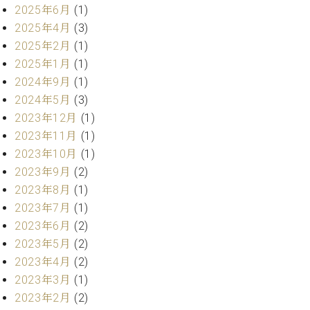
・
ス
ベ
2025年6月
(1)
ノ
セ
タ
ン
2025年4月
(3)
ン
ジ
ト
ト
C.
2025年2月
(1)
オ
ラ
ベ
2025年1月
(1)
ム
ヒ
コ
2024年9月
(1)
東
シ
納
ン
京
2024年5月
(3)
ュ
入
ク
2023年12月
(1)
タ
実
ー
イ
2023年11月
(1)
績
ル
店
ン
音
長
2023年10月
(1)
コ
楽
ご
2023年9月
(2)
音
ン
教
挨
楽
2023年8月
(1)
サ
室
拶
教
2023年7月
(1)
ー
展
室
ト
2023年6月
(2)
示
ご
ア
2023年5月
(2)
情
愛
ッ
報
2023年4月
(2)
用
プ
ホー
2023年3月
(1)
者
ラ
ル・
の
2023年2月
(2)
イ
スタ
声