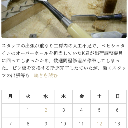
た
を
ラ
か
ヒ
ヒ
イ
い！
作
ン
ら
シ
シ
ン・
録
る
ド
の
ュ
ュ
サ
音
こ
ヒ
お
タ
タ
ロ
し
と
ス
知
イ
イ
ン
た
ト
ら
ン
ン
会
い！
音
リ
せ
レ
の
員
と
スタッフの出張が重なり工房内の人工不足で、ベヒシュタ
色
ー
(入
ジ
秘
い
インのオーバーホールを担当していたK君が出荷調整要員
と
荷
デ
密
う
ベ
タ
情
に回ってしまったため、数週間程修理が停滞してしまっ
ン
音
方
ヒ
ッ
報
ス
た。 ピン板を交換する所迄完了したていたが、漸くスタッ
楽
は、
シ
チ
等)
ニ
家
フの出張等も…
続きを読む
お
ュ
ュ
達
近
タ
ー
ベ
の
プ
く
C.
イ
ス・
ヒ
声
レ
の
月
火
水
木
金
土
日
ベ
ン・
イ
シ
ス
直
ヒ
ジ
ベ
ュ
リ
営
シ
ベ
ャ
1
2
3
4
5
6
ン
タ
リ
店
ュ
ヒ
パ
ト
イ
ー
舗
タ
シ
ン
7
8
9
10
11
12
13
ン・
ス
ま