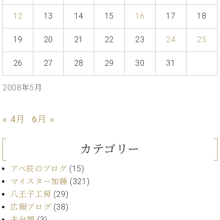
イ
ュ
ブ
ジ
(お
で
ン
タ
ロ
正
12
13
14
15
16
17
18
ャ
知
コ
イ
グ
オンライン試弾
規
パ
ら
ン
ン
デ
ン
せ・
19
20
21
22
23
24
25
メルマガ登録
サ
の
ィ
の
メ
ー
音
ー
取
デ
26
27
28
29
30
31
趣
ト
色
ラ
り
ィ
味
/
ー・
組
ア
か
C.
2008年5月
取
ベ
み
情
ら
ベ
扱
ヒ
報)
本
ヒ
店
シ
« 4月
6月 »
格
シ
ピ
ュ
的
ュ
ア
キ
タ
に
タ
ノ
ャ
店
イ
カテゴリー
学
イ
製
ン
舗・
ン
ぶ
ン
造
ペ
サ
を
アベ辰のブログ
(15)
方
レ
番
ー
ロ
弾
マイスター加藤
(321)
ま
ジ
号
ン
ン・
く
八王子工房
(29)
で
デ
調
前
大
ン
律
広報ブログ
(38)
に
コ
歓
ス
未分類
(3)