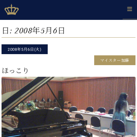
Skip
ベヒシュタインジャパン公式サイト
BECHSTEIN JAPAN Official Site
to
content
カ
日:
2008年5月6日
タ
ベ
ベ
ド
メ
企
ロ
C.
ヒ
ヒ
イ
ル
業
グ
ベ
シ
2008年5月6日(火)
シ
ツ
マ
情
ヒ
ュ
ュ
の
ガ
報
マイスター加藤
シ
タ
展
タ
名
会
ュ
ほっこり
イ
示
イ
器
員
採
タ
ン
ン
ベ
登
用
イ
で、
の
ヒ
録
情
ン
ピ
演
グ
シ
ご
報
コ
ア
奏
ラ
ュ
案
ン
ノ
し
ン
タ
内
サ
技
ベ
た
ド
イ
ー
術
ヒ
い！
ピ
ン
各
ト /
シ
学
ア
店
C.
ュ
び
ノ
ブ
舗
ベ
ベ
タ