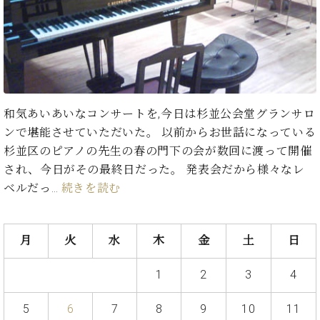
た
を
ラ
か
ヒ
ヒ
イ
い！
作
ン
ら
シ
シ
ン・
録
る
ド
の
ュ
ュ
サ
音
こ
ヒ
お
タ
タ
ロ
し
と
ス
知
イ
イ
ン
た
ト
ら
ン
ン
会
い！
音
リ
せ
レ
の
員
と
和気あいあいなコンサートを,今日は杉並公会堂グランサロ
色
ー
(入
ジ
秘
い
ンで堪能させていただいた。 以前からお世話になっている
と
荷
デ
密
う
ベ
タ
情
杉並区のピアノの先生の春の門下の会が数回に渡って開催
ン
音
方
ヒ
ッ
報
され、今日がその最終日だった。 発表会だから様々なレ
ス
楽
は、
シ
チ
等)
ニ
ベルだっ…
続きを読む
家
お
ュ
ュ
達
近
タ
ー
ベ
の
プ
く
C.
イ
ス・
ヒ
声
レ
の
月
火
水
木
金
土
日
ベ
ン・
イ
シ
ス
直
ヒ
ジ
ベ
ュ
リ
営
シ
ベ
ャ
1
2
3
4
ン
タ
リ
店
ュ
ヒ
パ
ト
イ
ー
舗
タ
シ
ン
5
6
7
8
9
10
11
ン・
ス
ま