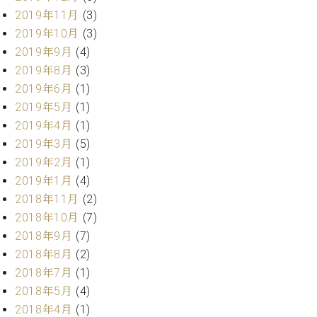
ー
内
2019年11月
(3)
(PDF)
2019年10月
(3)
W.
お
2019年9月
(4)
ホ
問
2019年8月
(3)
フ
い
マ
2019年6月
(1)
合
ン
2019年5月
(1)
わ
プ
せ
2019年4月
(1)
ロ
2019年3月
(5)
フ
2019年2月
(1)
ェ
本
2019年1月
(4)
ッ
社
シ
2018年11月
(2)
：
ョ
2018年10月
(7)
八
ナ
王
2018年9月
(7)
ル
子
2018年8月
(2)
・
2018年7月
(1)
技
W.
術
2018年5月
(4)
ホ
営
2018年4月
(1)
フ