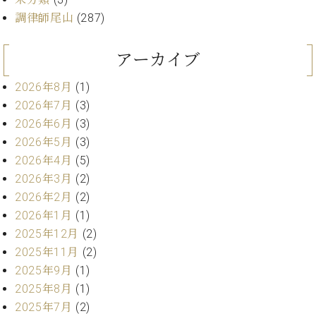
ン
迎。
サ
調律師尾山
(287)
ベ
会
ベヒ
ー
C.
ヒ
社
シュ
ト
ベ
シ
アーカイブ
案
ヒ
タイ
ュ
内
シ
タ
レ
2026年8月
(1)
ン・
ュ
イ
ッ
2026年7月
(3)
シュ
タ
お
ン・
ス
2026年6月
(3)
イ
ーレ
問
シ
ン
2026年5月
(3)
ン
合
ュ
イ
音楽
コ
2026年4月
(5)
せ
ー
ベ
教室
ン
2026年3月
(2)
レ
ン
サ
ト
2026年2月
(2)
ー
2026年1月
(1)
納
ベ
ト
入
代
ヒ
2025年12月
(2)
グ
シ
実
理
ラ
2025年11月
(2)
ュ
績
店
ン
2025年9月
(1)
タ
ホ
主
ド
2025年8月
(1)
イ
ー
催
ピ
ン
2025年7月
(2)
ル・
イ
ア