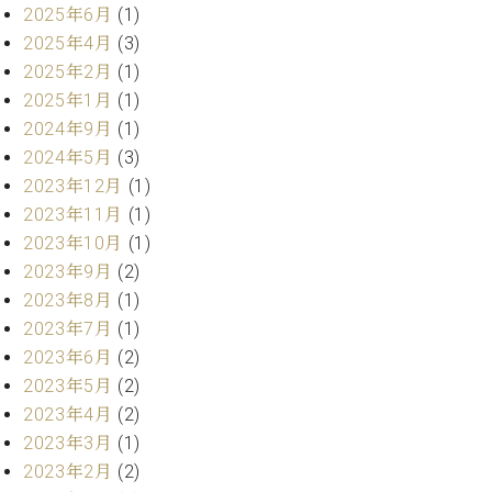
・
ス
ベ
2025年6月
(1)
ノ
セ
タ
ン
2025年4月
(3)
ン
ジ
ト
ト
C.
2025年2月
(1)
オ
ラ
ベ
2025年1月
(1)
ム
ヒ
コ
2024年9月
(1)
東
シ
納
ン
京
2024年5月
(3)
ュ
入
ク
2023年12月
(1)
タ
実
ー
イ
2023年11月
(1)
績
ル
店
ン
音
長
2023年10月
(1)
コ
楽
ご
2023年9月
(2)
音
ン
教
挨
楽
2023年8月
(1)
サ
室
拶
教
2023年7月
(1)
ー
展
室
2023年6月
(2)
ト
示
ご
ア
2023年5月
(2)
情
愛
ッ
報
2023年4月
(2)
用
プ
ホー
2023年3月
(1)
者
ラ
ル・
の
2023年2月
(2)
イ
スタ
声