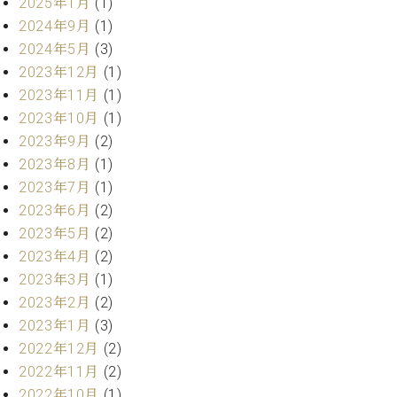
・
2025年1月
(1)
ス
ベ
ノ
セ
2024年9月
(1)
タ
ン
ン
2024年5月
(3)
ジ
ト
ト
C.
オ
2023年12月
(1)
ラ
ベ
ム
ヒ
2023年11月
(1)
コ
東
シ
納
ン
2023年10月
(1)
京
ュ
入
ク
2023年9月
(2)
タ
実
ー
2023年8月
(1)
イ
績
ル
店
2023年7月
(1)
ン
音
長
2023年6月
(2)
コ
楽
ご
音
ン
2023年5月
(2)
教
挨
楽
サ
室
拶
2023年4月
(2)
教
ー
展
2023年3月
(1)
室
ト
示
ご
2023年2月
(2)
ア
情
愛
2023年1月
(3)
ッ
報
用
プ
2022年12月
(2)
ホー
者
ラ
ル・
2022年11月
(2)
の
イ
スタ
2022年10月
(1)
声