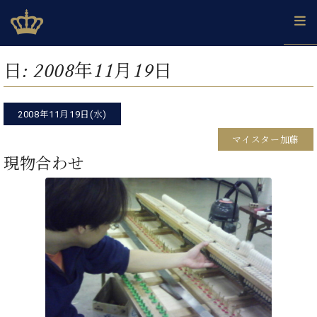
Skip
ベヒシュタインジャパン公式サイト
BECHSTEIN JAPAN Official Site
to
content
カ
日:
2008年11月19日
タ
ベ
ベ
ド
メ
企
ロ
C.
ヒ
ヒ
イ
ル
業
グ
ベ
シ
2008年11月19日(水)
シ
ツ
マ
情
ヒ
ュ
ュ
の
ガ
報
マイスター加藤
シ
タ
展
タ
名
会
ュ
現物合わせ
イ
示
イ
器
員
採
タ
ン
ン
ベ
登
用
イ
で、
の
ヒ
録
情
ン
ピ
演
グ
シ
ご
報
コ
ア
奏
ラ
ュ
案
ン
ノ
し
ン
タ
内
サ
技
ベ
た
ド
イ
ー
術
ヒ
い！
ピ
ン
各
ト /
シ
学
ア
店
C.
ュ
び
ノ
ブ
舗
ベ
ベ
タ