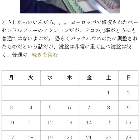
た
を
ラ
か
ヒ
ヒ
イ
い！
作
ン
ら
シ
シ
ン・
録
る
ド
の
ュ
ュ
サ
音
こ
どうしたらいいんだろ。。。 ヨーロッパで修復されたベー
ヒ
お
タ
タ
ロ
し
と
ゼンドルファーのアクションだが、テコの比率がどうにも
ス
知
イ
イ
ン
た
ト
ら
普通ではないよぷだ。 恐らくバックハウスの為に調整され
ン
ン
会
い！
音
リ
せ
たものだという話だが、鍵盤は非常に重く且つ鍵盤は浅
レ
の
員
と
色
ー
(入
ジ
秘
く、普通の…
続きを読む
い
と
荷
デ
密
う
ベ
タ
情
ン
音
方
ヒ
ッ
報
ス
楽
は、
月
火
水
木
金
土
日
シ
チ
等)
ニ
家
お
ュ
ュ
達
近
タ
1
2
ー
ベ
の
プ
く
C.
イ
ス・
ヒ
声
レ
の
ベ
ン・
3
4
5
6
7
8
9
イ
シ
ス
直
ヒ
ジ
ベ
ュ
リ
営
シ
ベ
ャ
ン
10
11
12
13
14
15
16
タ
リ
店
ュ
ヒ
パ
ト
イ
ー
舗
タ
シ
ン
ン・
ス
17
18
19
20
21
22
23
ま