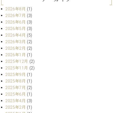
ン
迎。
サ
ベ
2026年8月
(1)
会
ベヒ
ー
C.
ヒ
社
2026年7月
(3)
シュ
ト
ベ
シ
案
2026年6月
(3)
ヒ
タイ
ュ
内
2026年5月
(3)
シ
タ
レ
ン・
ュ
2026年4月
(5)
イ
ッ
シュ
タ
お
2026年3月
(2)
ン・
ス
イ
ーレ
問
シ
ン
2026年2月
(2)
ン
合
ュ
イ
音楽
2026年1月
(1)
コ
せ
ー
ベ
教室
2025年12月
(2)
ン
レ
ン
サ
2025年11月
(2)
ト
ー
2025年9月
(1)
納
ベ
ト
2025年8月
(1)
入
代
ヒ
グ
2025年7月
(2)
シ
実
理
ラ
ュ
績
店
2025年6月
(1)
ン
タ
ホ
主
2025年4月
(3)
ド
イ
ー
催
ピ
2025年2月
(1)
ン
ル・
イ
ア