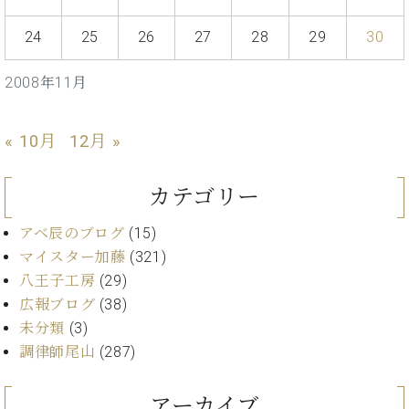
イ
ュ
ブ
ジ
(お
で
ン
タ
ロ
正
ャ
知
24
25
26
27
28
29
30
コ
イ
グ
オンライン試弾
規
パ
ら
ン
ン
デ
ン
せ・
メルマガ登録
サ
の
2008年11月
ィ
の
メ
ー
音
ー
取
デ
趣
ト
色
ラ
り
ィ
« 10月
12月 »
味
/
ー・
組
ア
か
C.
取
ベ
み
情
ら
ベ
扱
ヒ
カテゴリー
報)
本
ヒ
店
シ
格
シ
ピ
ュ
アベ辰のブログ
(15)
的
ュ
ア
キ
タ
マイスター加藤
(321)
に
タ
ノ
ャ
店
イ
八王子工房
(29)
学
イ
製
ン
舗・
ン
ぶ
ン
造
ペ
サ
広報ブログ
(38)
を
方
レ
番
ー
ロ
未分類
(3)
弾
ま
ジ
号
ン
ン・
く
調律師尾山
(287)
で
デ
調
前
大
ン
律
に
コ
アーカイブ
歓
ス