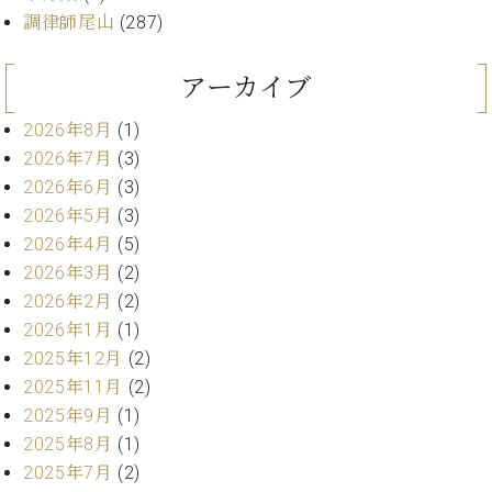
ト
ジオ
調律師尾山
(287)
ピ
レン
ア
タル
アーカイブ
ノ
ホー
ル・
2026年8月
(1)
C.
スタ
ベ
2026年7月
(3)
ジオ
ヒ
空き
2026年6月
(3)
シ
状況
2026年5月
(3)
ュ
動
2026年4月
(5)
タ
画
2026年3月
(2)
イ
収
ン
2026年2月
(2)
録
レ
サ
2026年1月
(1)
ジ
ー
2025年12月
(2)
デ
ビ
2025年11月
(2)
ン
ス
2025年9月
(1)
ス
音
2025年8月
(1)
ア
楽
ッ
2025年7月
(2)
教