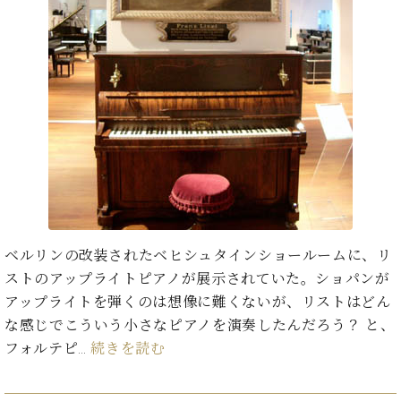
た
を
ラ
か
ヒ
ヒ
イ
い！
作
ン
ら
シ
シ
ン・
録
る
ド
の
ュ
ュ
サ
音
こ
ヒ
お
タ
タ
ロ
し
と
ス
知
イ
イ
ン
た
ト
ら
ン
ン
会
い！
音
リ
せ
レ
の
員
と
色
ー
(入
ジ
秘
い
と
荷
デ
密
う
ベ
タ
情
ン
音
方
ヒ
ッ
報
ス
楽
は、
シ
チ
等)
ニ
家
お
ュ
ュ
ベルリンの改装されたベヒシュタインショールームに、リ
達
近
タ
ー
ベ
の
プ
く
ストのアップライトピアノが展示されていた。ショパンが
C.
イ
ス・
ヒ
声
レ
の
アップライトを弾くのは想像に難くないが、リストはどん
ベ
ン・
イ
シ
ス
直
ヒ
ジ
な感じでこういう小さなピアノを演奏したんだろう？ と、
ベ
ュ
リ
営
シ
ベ
ャ
フォルテピ…
続きを読む
ン
タ
リ
店
ュ
ヒ
パ
ト
イ
ー
舗
タ
シ
ン
ン・
ス
ま