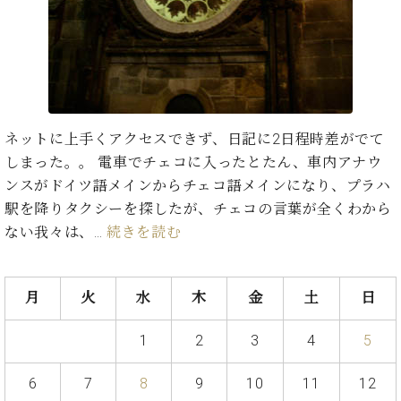
ン
迎。
サ
ベ
会
ベヒ
ー
C.
ヒ
社
シュ
ト
ベ
シ
案
ヒ
タイ
ュ
内
シ
タ
レ
ン・
ュ
イ
ッ
シュ
ネットに上手くアクセスできず、日記に2日程時差がでて
タ
お
ン・
ス
イ
しまった。。 電車でチェコに入ったとたん、車内アナウ
ーレ
問
シ
ン
ン
ンスがドイツ語メインからチェコ語メインになり、プラハ
合
ュ
イ
音楽
コ
せ
ー
ベ
駅を降りタクシーを探したが、チェコの言葉が全くわから
教室
ン
レ
ン
ない我々は、…
続きを読む
サ
ト
ー
納
ベ
ト
入
代
ヒ
月
火
水
木
金
土
日
グ
シ
実
理
ラ
ュ
績
店
ン
1
2
3
4
5
タ
ホ
主
ド
イ
ー
催
ピ
6
7
8
9
10
11
12
ン
ル・
イ
ア