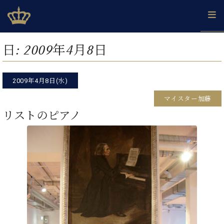
Skip
ベヒシュタインジャパン公式サイト
BECHSTEIN JAPAN Official Site
to
content
カ
日:
2009年4月8日
タ
ベ
ベ
ド
メ
企
ロ
C.
ヒ
ヒ
イ
ル
業
グ
ベ
シ
2009年4月8日(水)
シ
ツ
マ
情
ヒ
ュ
ュ
の
ガ
報
マイスター加藤
シ
タ
展
タ
名
会
ュ
リストのピアノ
イ
示
イ
器
員
採
タ
ン
ン
ベ
登
用
イ
で、
の
ヒ
録
情
ン
ピ
演
グ
シ
ご
報
コ
ア
奏
ラ
ュ
案
ン
ノ
し
ン
タ
内
サ
技
ベ
た
ド
イ
ー
術
ヒ
い！
ピ
ン
各
ト /
シ
学
ア
店
C.
ュ
び
ノ
ブ
舗
ベ
ベ
タ