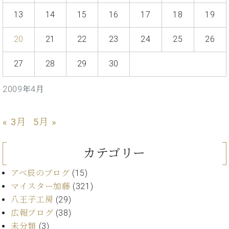
・
ス
ベ
ノ
セ
13
14
15
16
17
18
19
タ
ン
ン
ジ
ト
ト
C.
20
21
22
23
24
25
26
オ
ラ
ベ
ム
ヒ
コ
東
27
28
29
30
シ
納
ン
京
ュ
入
ク
タ
2009年4月
実
ー
イ
績
ル
店
ン
音
長
« 3月
5月 »
コ
楽
ご
音
ン
教
挨
楽
サ
室
拶
カテゴリー
教
ー
展
室
ト
示
アベ辰のブログ
(15)
ご
ア
情
愛
マイスター加藤
(321)
ッ
報
用
八王子工房
(29)
プ
ホー
者
ラ
広報ブログ
(38)
ル・
の
イ
スタ
未分類
(3)
声