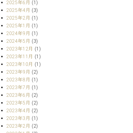
プ
室
2025年6月
(1)
ラ
ピ
2025年4月
(3)
イ
ア
2025年2月
(1)
ト
ノ
2025年1月
(1)
ピ
の
ア
2024年9月
(1)
コ
ノ
ン
2024年5月
(3)
シ
2023年12月
(1)
ェ
C.
2023年11月
(1)
ル
ベ
2023年10月
(1)
ジ
ヒ
2023年9月
(2)
ュ
シ
2023年8月
(1)
ア
ュ
ク
2023年7月
(1)
タ
セ
イ
2023年6月
(2)
ス
ン
2023年5月
(2)
セン
ア
2023年4月
(2)
トラ
カ
2023年3月
(1)
ム東
デ
京の
2023年2月
(2)
ミ
ご案