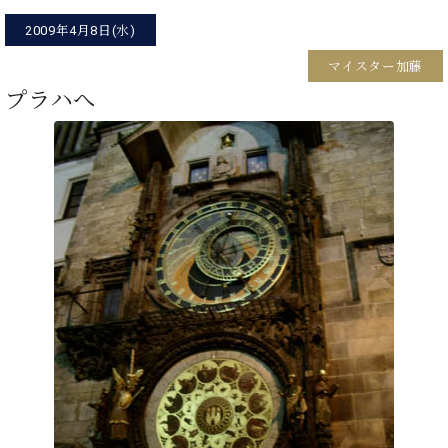
イ
ュ
ブ
ジ
(お
で
ン
タ
ロ
正
2009年4月8日(水)
ャ
知
コ
イ
グ
オンライン試弾
規
パ
ら
ン
ン
マイスター加藤
デ
ン
せ・
メルマガ登録
サ
の
ィ
プラハへ
の
メ
ー
音
ー
取
デ
趣
ト
色
ラ
り
ィ
味
/
ー・
組
ア
か
C.
取
ベ
み
情
ら
ベ
扱
ヒ
報)
本
ヒ
店
シ
格
シ
ピ
ュ
的
ュ
ア
キ
タ
に
タ
ノ
ャ
店
イ
学
イ
製
ン
舗・
ン
ぶ
ン
造
ペ
サ
を
方
レ
番
ー
ロ
弾
ま
ジ
号
ン
ン・
く
で
デ
調
前
大
ン
律
に
コ
歓
ス