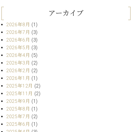
ン
迎。
サ
ベ
会
ベヒ
アーカイブ
ー
C.
ヒ
社
シュ
ト
ベ
シ
案
2026年8月
(1)
ヒ
タイ
ュ
内
2026年7月
(3)
シ
タ
レ
ン・
2026年6月
(3)
ュ
イ
ッ
シュ
タ
2026年5月
(3)
お
ン・
ス
イ
ーレ
問
2026年4月
(5)
シ
ン
ン
合
ュ
イ
音楽
2026年3月
(2)
コ
せ
ー
ベ
2026年2月
(2)
教室
ン
レ
ン
2026年1月
(1)
サ
ト
ー
2025年12月
(2)
納
ベ
ト
2025年11月
(2)
入
代
ヒ
グ
2025年9月
(1)
シ
実
理
ラ
2025年8月
(1)
ュ
績
店
ン
タ
ホ
主
2025年7月
(2)
ド
イ
ー
催
2025年6月
(1)
ピ
ン
ル・
イ
ア
2025年4月
(3)