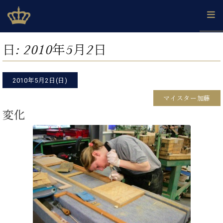
Skip
ベヒシュタインジャパン公式サイト
BECHSTEIN JAPAN Official Site
to
content
カ
日:
2010年5月2日
タ
ベ
ベ
ド
メ
企
ロ
C.
ヒ
ヒ
イ
ル
業
グ
ベ
シ
2010年5月2日(日)
シ
ツ
マ
情
ヒ
ュ
ュ
の
ガ
報
マイスター加藤
シ
タ
展
タ
名
会
ュ
変化
イ
示
イ
器
員
採
タ
ン
ン
ベ
登
用
イ
で、
の
ヒ
録
情
ン
ピ
演
グ
シ
ご
報
コ
ア
奏
ラ
ュ
案
ン
ノ
し
ン
タ
内
サ
技
ベ
た
ド
イ
ー
術
ヒ
い！
ピ
ン
各
ト /
シ
学
ア
店
C.
ュ
び
ノ
ブ
舗
ベ
ベ
タ