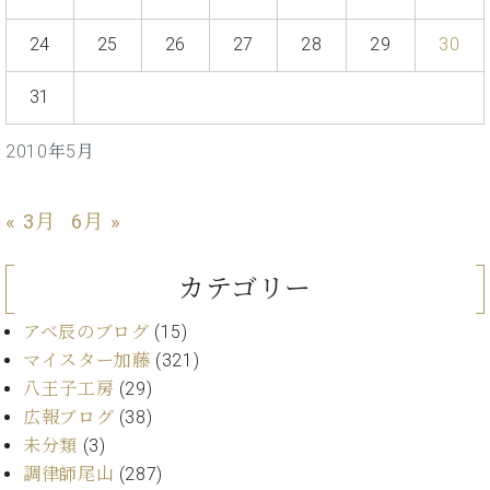
イ
ュ
ブ
ジ
(お
で
ン
タ
ロ
正
ャ
知
24
25
26
27
28
29
30
コ
イ
グ
オンライン試弾
規
パ
ら
ン
ン
デ
ン
せ・
メルマガ登録
31
サ
の
ィ
の
メ
ー
音
ー
取
デ
趣
ト
色
ラ
2010年5月
り
ィ
味
/
ー・
組
ア
か
C.
取
ベ
み
情
ら
ベ
« 3月
6月 »
扱
ヒ
報)
本
ヒ
店
シ
格
シ
ピ
ュ
カテゴリー
的
ュ
ア
キ
タ
に
タ
ノ
ャ
店
イ
アベ辰のブログ
(15)
学
イ
製
ン
舗・
ン
マイスター加藤
(321)
ぶ
ン
造
ペ
サ
を
方
レ
番
ー
ロ
八王子工房
(29)
弾
ま
ジ
号
ン
ン・
広報ブログ
(38)
く
で
デ
調
前
未分類
(3)
大
ン
律
に
コ
調律師尾山
(287)
歓
ス