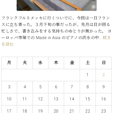
た
を
ラ
か
ヒ
ヒ
イ
い！
作
ン
ら
シ
シ
ン・
録
る
ド
の
ュ
ュ
サ
音
こ
フランクフルトメッセに行くついでに、今回は一日フラン
ヒ
お
タ
タ
ロ
し
と
スに立ち寄った。３月下旬の事だったが、先月は目が回る
ス
知
イ
イ
ン
た
ト
ら
忙しさで、書き込みをする気持ちのゆとりが無かった。 ヨ
ン
ン
会
い！
音
リ
せ
ーロッパ市場での Made in Asia のピアノの洪水の中…
続き
レ
の
員
と
色
ー
(入
ジ
秘
を読む
い
と
荷
デ
密
う
ベ
タ
情
ン
音
方
ヒ
ッ
報
ス
楽
は、
月
火
水
木
金
土
日
シ
チ
等)
ニ
家
お
ュ
ュ
達
近
タ
1
2
ー
ベ
の
プ
く
C.
イ
ス・
ヒ
声
レ
の
ベ
ン・
3
4
5
6
7
8
9
イ
シ
ス
直
ヒ
ジ
ベ
ュ
リ
営
シ
ベ
ャ
ン
10
11
12
13
14
15
16
タ
リ
店
ュ
ヒ
パ
ト
イ
ー
舗
タ
シ
ン
ン・
ス
17
18
19
20
21
22
23
ま