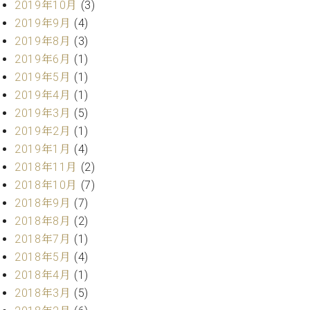
ー
2019年10月
(3)
内
2019年9月
(4)
(PDF)
W.
2019年8月
(3)
お
ホ
2019年6月
(1)
問
フ
い
2019年5月
(1)
マ
合
2019年4月
(1)
ン
わ
2019年3月
(5)
プ
せ
2019年2月
(1)
ロ
フ
2019年1月
(4)
ェ
2018年11月
(2)
本
ッ
2018年10月
(7)
社
シ
：
2018年9月
(7)
ョ
八
2018年8月
(2)
ナ
王
ル
2018年7月
(1)
子
・
2018年5月
(4)
技
2018年4月
(1)
W.
術
ホ
2018年3月
(5)
営
フ