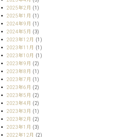
・
ス
ベ
ノ
セ
2025年2月
(1)
タ
ン
ン
2025年1月
(1)
ジ
ト
ト
C.
2024年9月
(1)
オ
ラ
ベ
ム
2024年5月
(3)
ヒ
コ
東
シ
2023年12月
(1)
納
ン
京
ュ
入
ク
2023年11月
(1)
タ
実
ー
2023年10月
(1)
イ
績
ル
店
2023年9月
(2)
ン
音
長
2023年8月
(1)
コ
楽
ご
音
2023年7月
(1)
ン
教
挨
楽
サ
2023年6月
(2)
室
拶
教
ー
展
2023年5月
(2)
室
ト
示
2023年4月
(2)
ご
ア
情
愛
2023年3月
(1)
ッ
報
用
2023年2月
(2)
プ
ホー
者
ラ
2023年1月
(3)
ル・
の
イ
スタ
2022年12月
(2)
声