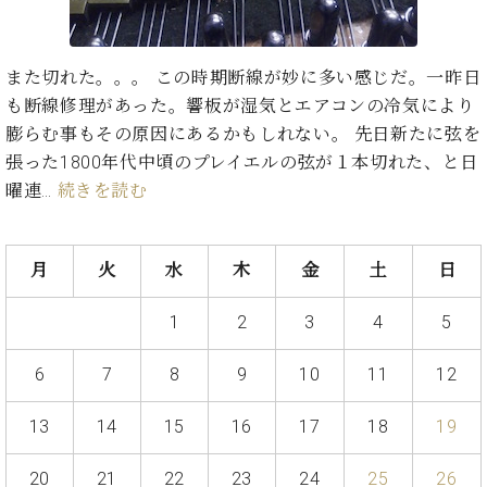
た
を
ラ
か
ヒ
ヒ
イ
い！
作
ン
ら
シ
シ
ン・
録
る
ド
の
ュ
ュ
サ
音
こ
また切れた。。。 この時期断線が妙に多い感じだ。一昨日
ヒ
お
タ
タ
ロ
し
と
も断線修理があった。響板が湿気とエアコンの冷気により
ス
知
イ
イ
ン
た
ト
ら
膨らむ事もその原因にあるかもしれない。 先日新たに弦を
ン
ン
会
い！
音
リ
せ
張った1800年代中頃のプレイエルの弦が１本切れた、と日
レ
の
員
と
色
ー
(入
ジ
秘
曜連…
続きを読む
い
と
荷
デ
密
う
ベ
タ
情
ン
音
方
ヒ
ッ
報
ス
楽
は、
月
火
水
木
金
土
日
シ
チ
等)
ニ
家
お
ュ
ュ
達
近
タ
1
2
3
4
5
ー
ベ
の
プ
く
C.
イ
ス・
ヒ
声
レ
の
ベ
ン・
6
7
8
9
10
11
12
イ
シ
ス
直
ヒ
ジ
ベ
ュ
リ
営
シ
ベ
ャ
ン
13
14
15
16
17
18
19
タ
リ
店
ュ
ヒ
パ
ト
イ
ー
舗
タ
シ
ン
ン・
ス
20
21
22
23
24
25
26
ま