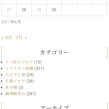
イ
ュ
ブ
ジ
(お
で
ン
タ
ロ
正
ャ
知
27
28
29
30
コ
イ
グ
オンライン試弾
規
パ
ら
ン
ン
デ
ン
せ・
メルマガ登録
サ
の
2011年6月
ィ
の
メ
ー
音
ー
取
デ
趣
ト
色
ラ
り
ィ
« 5月
7月 »
味
/
ー・
組
ア
か
C.
取
ベ
み
情
ら
ベ
扱
ヒ
カテゴリー
報)
本
ヒ
店
シ
格
シ
ピ
ュ
アベ辰のブログ
(15)
的
ュ
ア
キ
タ
マイスター加藤
(321)
に
タ
ノ
ャ
店
イ
八王子工房
(29)
学
イ
製
ン
舗・
ン
ぶ
ン
造
ペ
サ
広報ブログ
(38)
を
方
レ
番
ー
ロ
未分類
(3)
弾
ま
ジ
号
ン
ン・
く
調律師尾山
(287)
で
デ
調
前
大
ン
律
に
コ
アーカイブ
歓
ス