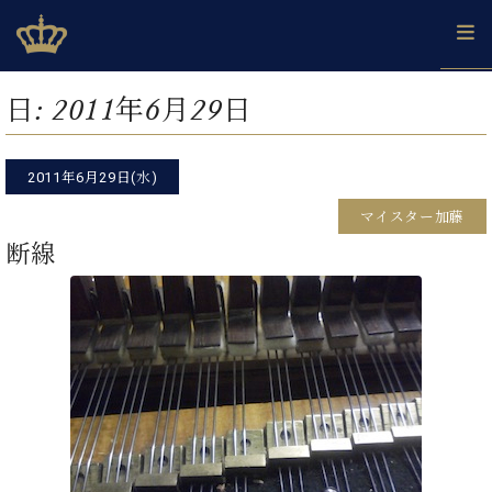
Skip
ベヒシュタインジャパン公式サイト
BECHSTEIN JAPAN Official Site
to
content
カ
日:
2011年6月29日
タ
ベ
ベ
ド
メ
企
ロ
C.
ヒ
ヒ
イ
ル
業
グ
ベ
シ
2011年6月29日(水)
シ
ツ
マ
情
ヒ
ュ
ュ
の
ガ
報
マイスター加藤
シ
タ
展
タ
名
会
ュ
断線
イ
示
イ
器
員
採
タ
ン
ン
ベ
登
用
イ
で、
の
ヒ
録
情
ン
ピ
演
グ
シ
ご
報
コ
ア
奏
ラ
ュ
案
ン
ノ
し
ン
タ
内
サ
技
ベ
た
ド
イ
ー
術
ヒ
い！
ピ
ン
各
ト /
シ
学
ア
店
C.
ュ
び
ノ
ブ
舗
ベ
ベ
タ