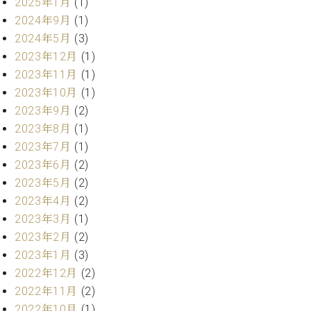
・
2025年1月
(1)
ス
ベ
ノ
セ
2024年9月
(1)
タ
ン
ン
2024年5月
(3)
ジ
ト
ト
C.
オ
2023年12月
(1)
ラ
ベ
ム
ヒ
2023年11月
(1)
コ
東
シ
納
ン
2023年10月
(1)
京
ュ
入
ク
2023年9月
(2)
タ
実
ー
2023年8月
(1)
イ
績
ル
店
2023年7月
(1)
ン
音
長
2023年6月
(2)
コ
楽
ご
音
ン
2023年5月
(2)
教
挨
楽
サ
室
拶
2023年4月
(2)
教
ー
展
2023年3月
(1)
室
ト
示
ご
2023年2月
(2)
ア
情
愛
2023年1月
(3)
ッ
報
用
プ
2022年12月
(2)
ホー
者
ラ
ル・
2022年11月
(2)
の
イ
スタ
2022年10月
(1)
声