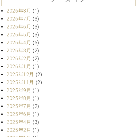
ン
迎。
サ
ベ
2026年8月
(1)
会
ベヒ
ー
C.
ヒ
社
2026年7月
(3)
シュ
ト
ベ
シ
案
2026年6月
(3)
ヒ
タイ
ュ
内
2026年5月
(3)
シ
タ
レ
ン・
ュ
2026年4月
(5)
イ
ッ
シュ
タ
お
2026年3月
(2)
ン・
ス
イ
ーレ
問
シ
ン
2026年2月
(2)
ン
合
ュ
イ
音楽
2026年1月
(1)
コ
せ
ー
ベ
教室
2025年12月
(2)
ン
レ
ン
サ
2025年11月
(2)
ト
ー
2025年9月
(1)
納
ベ
ト
2025年8月
(1)
入
代
ヒ
グ
2025年7月
(2)
シ
実
理
ラ
ュ
績
店
2025年6月
(1)
ン
タ
ホ
主
2025年4月
(3)
ド
イ
ー
催
ピ
2025年2月
(1)
ン
ル・
イ
ア