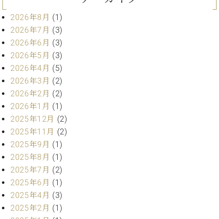
ン
迎。
サ
ベ
2026年8月
(1)
会
ベヒ
ー
C.
ヒ
社
2026年7月
(3)
シュ
ト
ベ
シ
案
2026年6月
(3)
ヒ
タイ
ュ
内
2026年5月
(3)
シ
タ
レ
ン・
ュ
2026年4月
(5)
イ
ッ
シュ
タ
お
2026年3月
(2)
ン・
ス
イ
ーレ
問
シ
ン
2026年2月
(2)
ン
合
ュ
イ
音楽
2026年1月
(1)
コ
せ
ー
ベ
教室
2025年12月
(2)
ン
レ
ン
サ
2025年11月
(2)
ト
ー
2025年9月
(1)
納
ベ
ト
2025年8月
(1)
入
代
ヒ
グ
2025年7月
(2)
シ
実
理
ラ
ュ
績
店
2025年6月
(1)
ン
タ
ホ
主
2025年4月
(3)
ド
イ
ー
催
ピ
2025年2月
(1)
ン
ル・
イ
ア