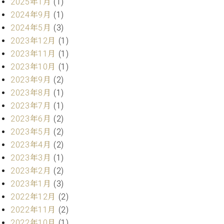
・
2025年1月
(1)
ス
ベ
ノ
セ
2024年9月
(1)
タ
ン
ン
2024年5月
(3)
ジ
ト
ト
C.
オ
2023年12月
(1)
ラ
ベ
ム
ヒ
2023年11月
(1)
コ
東
シ
納
ン
2023年10月
(1)
京
ュ
入
ク
2023年9月
(2)
タ
実
ー
2023年8月
(1)
イ
績
ル
店
2023年7月
(1)
ン
音
長
2023年6月
(2)
コ
楽
ご
音
ン
2023年5月
(2)
教
挨
楽
サ
室
拶
2023年4月
(2)
教
ー
展
2023年3月
(1)
室
ト
示
ご
2023年2月
(2)
ア
情
愛
2023年1月
(3)
ッ
報
用
プ
2022年12月
(2)
ホー
者
ラ
ル・
2022年11月
(2)
の
イ
スタ
2022年10月
(1)
声