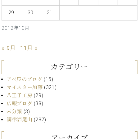
イ
ュ
ブ
ジ
(お
で
ン
タ
ロ
正
ャ
知
29
30
31
コ
イ
グ
オンライン試弾
規
パ
ら
ン
ン
デ
ン
せ・
メルマガ登録
サ
の
2012年10月
ィ
の
メ
ー
音
ー
取
デ
趣
ト
色
ラ
り
ィ
« 9月
11月 »
味
/
ー・
組
ア
か
C.
取
ベ
み
情
ら
ベ
扱
ヒ
カテゴリー
報)
本
ヒ
店
シ
格
シ
ピ
ュ
アベ辰のブログ
(15)
的
ュ
ア
キ
タ
マイスター加藤
(321)
に
タ
ノ
ャ
店
イ
八王子工房
(29)
学
イ
製
ン
舗・
ン
ぶ
ン
造
ペ
サ
広報ブログ
(38)
を
方
レ
番
ー
ロ
未分類
(3)
弾
ま
ジ
号
ン
ン・
く
調律師尾山
(287)
で
デ
調
前
大
ン
律
に
コ
アーカイブ
歓
ス