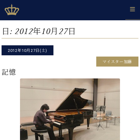
Skip
ベヒシュタインジャパン公式サイト
BECHSTEIN JAPAN Official Site
to
content
カ
日:
2012年10月27日
タ
ベ
ベ
ド
メ
企
ロ
C.
ヒ
ヒ
イ
ル
業
グ
ベ
シ
2012年10月27日(土)
シ
ツ
マ
情
ヒ
ュ
ュ
の
ガ
報
マイスター加藤
シ
タ
展
タ
名
会
ュ
記憶
イ
示
イ
器
員
採
タ
ン
ン
ベ
登
用
イ
で、
の
ヒ
録
情
ン
ピ
演
グ
シ
ご
報
コ
ア
奏
ラ
ュ
案
ン
ノ
し
ン
タ
内
サ
技
ベ
た
ド
イ
ー
術
ヒ
い！
ピ
ン
各
ト /
シ
学
ア
店
C.
ュ
び
ノ
ブ
舗
ベ
ベ
タ