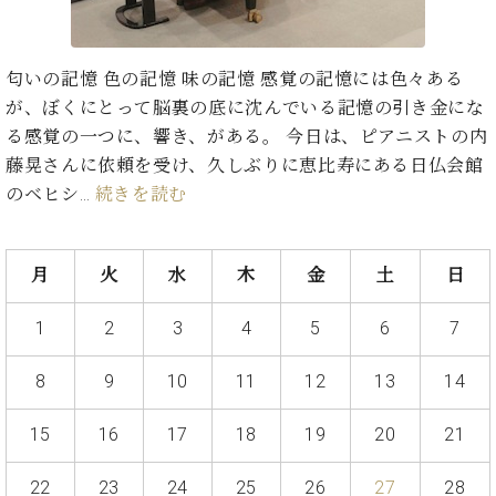
た
を
ラ
か
ヒ
ヒ
イ
い！
作
ン
ら
シ
シ
ン・
録
る
ド
の
ュ
ュ
サ
音
こ
匂いの記憶 色の記憶 味の記憶 感覚の記憶には色々ある
ヒ
お
タ
タ
ロ
し
と
が、ぼくにとって脳裏の底に沈んでいる記憶の引き金にな
ス
知
イ
イ
ン
た
ト
ら
る感覚の一つに、響き、がある。 今日は、ピアニストの内
ン
ン
会
い！
音
リ
せ
藤晃さんに依頼を受け、久しぶりに恵比寿にある日仏会館
レ
の
員
と
色
ー
(入
ジ
秘
のベヒシ…
続きを読む
い
と
荷
デ
密
う
ベ
タ
情
ン
音
方
ヒ
ッ
報
ス
楽
は、
月
火
水
木
金
土
日
シ
チ
等)
ニ
家
お
ュ
ュ
達
近
タ
1
2
3
4
5
6
7
ー
ベ
の
プ
く
C.
イ
ス・
ヒ
声
レ
の
ベ
ン・
8
9
10
11
12
13
14
イ
シ
ス
直
ヒ
ジ
ベ
ュ
リ
営
シ
ベ
ャ
ン
15
16
17
18
19
20
21
タ
リ
店
ュ
ヒ
パ
ト
イ
ー
舗
タ
シ
ン
ン・
ス
22
23
24
25
26
27
28
ま