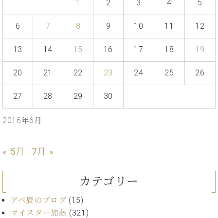
イ
ュ
ブ
1
2
3
4
5
ジ
(お
で
ン
タ
ロ
正
ャ
知
コ
イ
グ
オンライン試弾
規
6
7
8
9
10
11
12
パ
ら
ン
ン
デ
ン
せ・
メルマガ登録
サ
の
ィ
13
14
15
16
17
18
19
の
メ
ー
音
ー
取
デ
趣
ト
色
ラ
り
ィ
20
21
22
23
24
25
26
味
/
ー・
組
ア
か
C.
取
ベ
み
情
27
28
29
30
ら
ベ
扱
ヒ
報)
本
ヒ
店
シ
格
シ
ピ
2016年6月
ュ
的
ュ
ア
キ
タ
に
タ
ノ
ャ
店
イ
学
イ
製
ン
« 5月
7月 »
舗・
ン
ぶ
ン
造
ペ
サ
を
方
レ
番
ー
ロ
弾
カテゴリー
ま
ジ
号
ン
ン・
く
で
デ
調
前
アベ辰のブログ
(15)
大
ン
律
に
コ
マイスター加藤
(321)
歓
ス