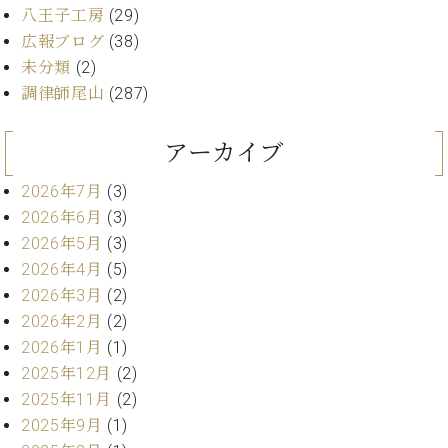
ン
迎。
八王子工房
(29)
サ
ベ
会
ベヒ
広報ブログ
(38)
ー
C.
ヒ
社
シュ
未分類
(2)
ト
ベ
シ
案
ヒ
調律師尾山
(287)
タイ
ュ
内
シ
タ
レ
ン・
ュ
イ
ッ
アーカイブ
シュ
タ
お
ン・
ス
イ
ーレ
問
シ
ン
2026年7月
(3)
ン
合
ュ
イ
音楽
2026年6月
(3)
コ
せ
ー
ベ
教室
2026年5月
(3)
ン
レ
ン
サ
2026年4月
(5)
ト
ー
2026年3月
(2)
納
ベ
ト
2026年2月
(2)
入
代
ヒ
グ
2026年1月
(1)
シ
実
理
ラ
ュ
績
店
2025年12月
(2)
ン
タ
ホ
主
2025年11月
(2)
ド
イ
ー
催
ピ
2025年9月
(1)
ン
ル・
イ
ア