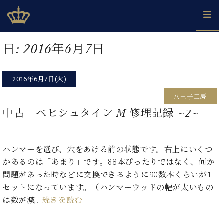
Skip
ベヒシュタインジャパン公式サイト
BECHSTEIN JAPAN Official Site
to
content
カ
日:
2016年6月7日
タ
ベ
ベ
ド
メ
企
ロ
C.
ヒ
ヒ
イ
ル
業
グ
ベ
シ
2016年6月7日(火)
シ
ツ
マ
情
ヒ
ュ
ュ
の
ガ
報
八王子工房
シ
タ
展
タ
名
会
ュ
中古 ベヒシュタイン M 修理記録 ~2~
イ
示
イ
器
員
採
タ
ン
ン
ベ
登
用
イ
で、
の
ヒ
録
情
ン
ピ
演
グ
シ
ご
ハンマーを選び、穴をあける前の状態です。右上にいくつ
報
コ
ア
奏
ラ
ュ
案
かあるのは「あまり」です。88本ぴったりではなく、何か
ン
ノ
し
ン
タ
内
サ
問題があった時などに交換できるように90数本くらいが1
技
ベ
た
ド
イ
ー
術
ヒ
い！
セットになっています。（ハンマーウッドの幅が太いもの
ピ
ン
各
ト /
シ
学
ア
は数が減…
続きを読む
店
C.
ュ
び
ノ
ブ
舗
ベ
ベ
タ