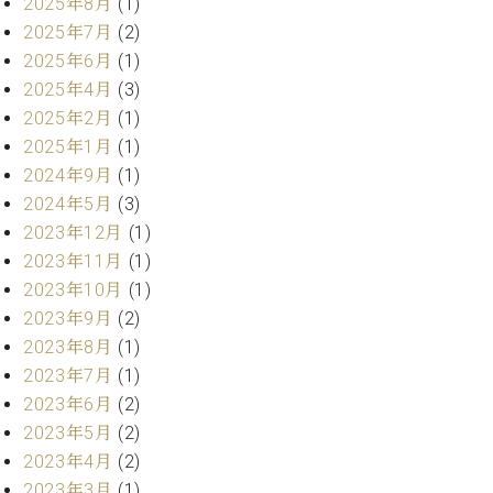
・
2025年8月
(1)
ス
ベ
ノ
セ
2025年7月
(2)
タ
ン
ン
2025年6月
(1)
ジ
ト
ト
C.
オ
2025年4月
(3)
ラ
ベ
ム
ヒ
2025年2月
(1)
コ
東
シ
納
ン
2025年1月
(1)
京
ュ
入
ク
2024年9月
(1)
タ
実
ー
2024年5月
(3)
イ
績
ル
店
2023年12月
(1)
ン
音
長
2023年11月
(1)
コ
楽
ご
音
ン
2023年10月
(1)
教
挨
楽
サ
室
拶
2023年9月
(2)
教
ー
展
2023年8月
(1)
室
ト
示
ご
2023年7月
(1)
ア
情
愛
2023年6月
(2)
ッ
報
用
プ
2023年5月
(2)
ホー
者
ラ
ル・
2023年4月
(2)
の
イ
スタ
2023年3月
(1)
声