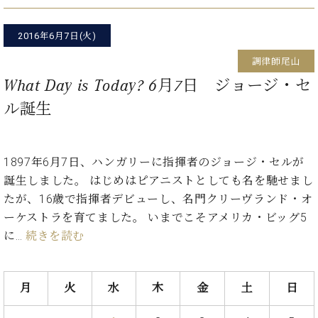
た
を
ラ
か
ヒ
ヒ
イ
い！
作
ン
ら
シ
シ
ン・
録
る
2016年6月7日(火)
ド
の
ュ
ュ
サ
音
こ
ヒ
お
タ
タ
ロ
調律師尾山
し
と
ス
知
イ
イ
ン
た
What Day is Today? 6月7日 ジョージ・セ
ト
ら
ン
ン
会
い！
音
リ
せ
ル誕生
レ
の
員
と
色
ー
(入
ジ
秘
い
と
荷
デ
密
う
ベ
タ
情
ン
音
方
1897年6月7日、ハンガリーに指揮者のジョージ・セルが
ヒ
ッ
報
ス
楽
は、
シ
誕生しました。 はじめはピアニストとしても名を馳せまし
チ
等)
ニ
家
お
ュ
たが、16歳で指揮者デビューし、名門クリーヴランド・オ
ュ
達
近
タ
ー
ーケストラを育てました。 いまでこそアメリカ・ビッグ5
ベ
の
プ
く
C.
イ
ス・
ヒ
声
レ
の
に…
続きを読む
ベ
ン・
イ
シ
ス
直
ヒ
ジ
ベ
ュ
リ
営
シ
ベ
ャ
ン
タ
リ
店
月
火
水
木
金
土
日
ュ
ヒ
パ
ト
イ
ー
舗
タ
シ
ン
ン・
ス
ま