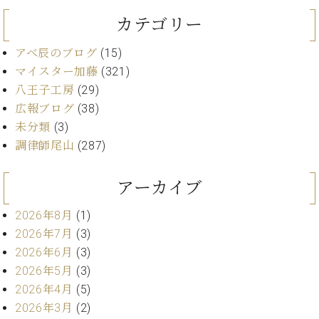
イ
ュ
ブ
ジ
(お
で
ン
タ
ロ
正
カテゴリー
ャ
知
コ
イ
グ
オンライン試弾
規
パ
ら
ン
ン
デ
アベ辰のブログ
(15)
ン
せ・
メルマガ登録
サ
の
ィ
マイスター加藤
(321)
の
メ
ー
音
ー
取
デ
八王子工房
(29)
趣
ト
色
ラ
り
ィ
広報ブログ
(38)
味
/
ー・
組
ア
か
C.
未分類
(3)
取
ベ
み
情
ら
ベ
扱
調律師尾山
(287)
ヒ
報)
本
ヒ
店
シ
格
シ
ピ
ュ
アーカイブ
的
ュ
ア
キ
タ
に
タ
ノ
ャ
店
イ
2026年8月
(1)
学
イ
製
ン
舗・
ン
2026年7月
(3)
ぶ
ン
造
ペ
サ
を
方
レ
番
ー
2026年6月
(3)
ロ
弾
ま
ジ
号
ン
ン・
2026年5月
(3)
く
で
デ
調
2026年4月
(5)
前
大
ン
律
に
コ
2026年3月
(2)
歓
ス