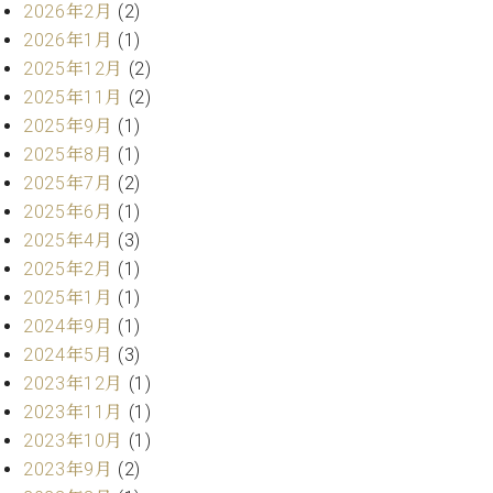
ン
2026年2月
(2)
迎。
サ
ベ
会
2026年1月
(1)
ベヒ
ー
C.
ヒ
社
2025年12月
(2)
シュ
ト
ベ
シ
案
2025年11月
(2)
ヒ
タイ
ュ
内
シ
2025年9月
(1)
タ
レ
ン・
ュ
2025年8月
(1)
イ
ッ
シュ
タ
お
ン・
ス
2025年7月
(2)
イ
ーレ
問
シ
ン
2025年6月
(1)
ン
合
ュ
イ
音楽
2025年4月
(3)
コ
せ
ー
ベ
教室
2025年2月
(1)
ン
レ
ン
サ
2025年1月
(1)
ト
ー
2024年9月
(1)
納
ベ
ト
2024年5月
(3)
入
代
ヒ
グ
2023年12月
(1)
シ
実
理
ラ
ュ
績
店
2023年11月
(1)
ン
タ
ホ
主
ド
2023年10月
(1)
イ
ー
催
ピ
2023年9月
(2)
ン
ル・
イ
ア