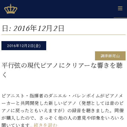
Skip
ベヒシュタインジャパン公式サイト
BECHSTEIN JAPAN Official Site
to
content
カ
日:
2016年12月2日
タ
ベ
ベ
ド
メ
企
ロ
C.
ヒ
ヒ
イ
ル
業
グ
ベ
シ
2016年12月2日(金)
シ
ツ
マ
情
ヒ
ュ
ュ
の
ガ
報
調律師尾山
シ
タ
展
タ
名
会
ュ
平行弦の現代ピアノにクリアーな響きを聴
イ
示
イ
器
員
採
タ
ン
ン
ベ
登
く
用
イ
で、
の
ヒ
録
情
ン
ピ
演
グ
シ
ご
報
コ
ア
奏
ラ
ュ
案
ン
ノ
ピアニスト・指揮者のダニエル・バレンボイムがピアノメ
し
ン
タ
内
サ
技
ベ
た
ド
イ
ーカーと共同開発した新しいピアノ（発想としては昔のピ
ー
術
ヒ
い！
ピ
ン
アノに戻ったともいえますが）の録音を聴きました。同僚
各
ト /
シ
学
ア
が購入したので、さっそく他の人の意見や印象をいろいろ
店
C.
ュ
び
ノ
ブ
舗
聞いています…
続きを読む
ベ
ベ
タ