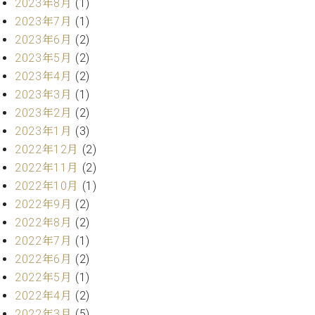
・
2023年8月
(1)
ス
ベ
ノ
セ
2023年7月
(1)
タ
ン
ン
2023年6月
(2)
ジ
ト
ト
C.
オ
ラ
2023年5月
(2)
ベ
ム
ヒ
2023年4月
(2)
コ
東
シ
納
ン
2023年3月
(1)
京
ュ
入
ク
2023年2月
(2)
タ
実
ー
2023年1月
(3)
イ
績
ル
店
2022年12月
(2)
ン
音
長
コ
2022年11月
(2)
楽
ご
音
ン
教
挨
2022年10月
(1)
楽
サ
室
拶
2022年9月
(2)
教
ー
展
2022年8月
(2)
室
ト
示
ご
2022年7月
(1)
ア
情
愛
2022年6月
(2)
ッ
報
用
プ
2022年5月
(1)
ホー
者
ラ
ル・
2022年4月
(2)
の
イ
スタ
2022年3月
(5)
声