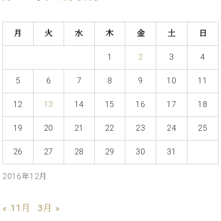
た
を
ラ
か
ヒ
ヒ
イ
い！
作
ン
ら
シ
シ
ン・
録
る
ド
の
ュ
ュ
サ
音
月
火
水
木
金
土
日
こ
ヒ
お
タ
タ
ロ
し
と
ス
知
イ
イ
ン
た
1
2
3
4
ト
ら
ン
ン
会
い！
音
リ
せ
レ
の
員
と
5
6
7
8
9
10
11
色
ー
(入
ジ
秘
い
と
荷
デ
密
う
ベ
タ
情
12
13
14
15
16
17
18
ン
音
方
ヒ
ッ
報
ス
楽
は、
シ
チ
等)
ニ
19
20
21
22
23
24
25
家
お
ュ
ュ
達
近
タ
ー
26
27
28
29
30
31
ベ
の
プ
く
C.
イ
ス・
ヒ
声
レ
の
ベ
ン・
イ
シ
ス
直
2016年12月
ヒ
ジ
ベ
ュ
リ
営
シ
ベ
ャ
ン
タ
リ
店
ュ
ヒ
パ
ト
イ
ー
舗
« 11月
3月 »
タ
シ
ン
ン・
ス
ま