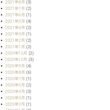
プ
室
2021年8月
(3)
ラ
ピ
2021年7月
(2)
イ
ア
2021年6月
(1)
ト
ノ
2021年5月
(4)
ピ
の
ア
2021年4月
(2)
コ
ノ
ン
2021年3月
(1)
シ
2021年2月
(2)
ェ
C.
2021年1月
(2)
ル
ベ
2020年12月
(2)
ジ
ヒ
2020年10月
(3)
ュ
シ
2020年9月
(4)
ア
ュ
ク
2020年8月
(6)
タ
セ
イ
2020年7月
(1)
ス
ン
2020年5月
(2)
セン
ア
2020年4月
(3)
トラ
カ
2020年3月
(1)
ム東
デ
京の
2020年2月
(1)
ミ
ご案