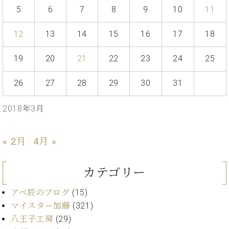
イ
ュ
ブ
ジ
(お
で
5
6
7
8
9
10
11
ン
タ
ロ
正
ャ
知
コ
イ
グ
オンライン試弾
規
パ
ら
12
13
14
15
16
17
18
ン
ン
デ
ン
せ・
メルマガ登録
サ
の
ィ
の
メ
ー
音
19
20
21
22
23
24
25
ー
取
デ
趣
ト
色
ラ
り
ィ
味
/
ー・
26
27
28
29
30
31
組
ア
か
C.
取
ベ
み
情
ら
ベ
扱
ヒ
2018年3月
報)
本
ヒ
店
シ
格
シ
ピ
ュ
的
ュ
ア
キ
タ
« 2月
4月 »
に
タ
ノ
ャ
店
イ
学
イ
製
ン
舗・
ン
ぶ
ン
造
ペ
カテゴリー
サ
を
方
レ
番
ー
ロ
弾
ま
ジ
号
ン
アベ辰のブログ
(15)
ン・
く
で
デ
調
マイスター加藤
(321)
前
大
ン
律
八王子工房
(29)
に
コ
歓
ス