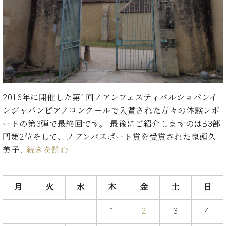
た
を
ラ
か
ヒ
ヒ
イ
い！
作
ン
ら
シ
シ
ン・
録
る
ド
の
ュ
ュ
サ
音
こ
ヒ
お
タ
タ
ロ
し
と
ス
知
イ
イ
ン
た
ト
ら
ン
ン
会
い！
音
リ
せ
レ
の
員
と
色
ー
(入
ジ
秘
い
と
荷
2016年に開催した第1回ノアンフェスティバルショパンイ
デ
密
う
ベ
タ
情
ン
ンジャパンピアノコンクールで入賞された方々の体験レポ
音
方
ヒ
ッ
報
ス
楽
は、
ートの第3弾で最終回です。 最後にご紹介しますのはB3部
シ
チ
等)
ニ
家
お
門第2位そして、ノアンパスポート賞を受賞された鬼頭久
ュ
ュ
達
近
タ
美子…
続きを読む
ー
ベ
の
プ
く
C.
イ
ス・
ヒ
声
レ
の
ベ
ン・
イ
シ
ス
直
ヒ
ジ
ベ
月
火
水
木
金
土
日
ュ
リ
営
シ
ベ
ャ
ン
タ
リ
店
ュ
ヒ
パ
ト
1
2
3
4
イ
ー
舗
タ
シ
ン
ン・
ス
ま