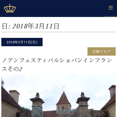
Skip
ベヒシュタインジャパン公式サイト
BECHSTEIN JAPAN Official Site
to
content
カ
日:
2018年3月11日
タ
ベ
ベ
ド
メ
企
ロ
C.
ヒ
ヒ
イ
ル
業
グ
ベ
シ
2018年3月11日(日)
シ
ツ
マ
情
ヒ
ュ
ュ
の
ガ
報
広報ブログ
シ
タ
展
タ
名
会
ュ
ノアンフェスティバルショパンインフラン
イ
示
イ
器
員
採
タ
ン
ン
ベ
登
スその2
用
イ
で、
の
ヒ
録
情
ン
ピ
演
グ
シ
ご
報
コ
ア
奏
ラ
ュ
案
ン
ノ
し
ン
タ
内
サ
技
ベ
た
ド
イ
ー
術
ヒ
い！
ピ
ン
各
ト /
シ
学
ア
店
C.
ュ
び
ノ
ブ
舗
ベ
ベ
タ