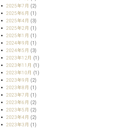
・
ス
ベ
ノ
2025年7月
(2)
セ
タ
ン
ン
2025年6月
(1)
ジ
ト
ト
C.
2025年4月
(3)
オ
ラ
ベ
2025年2月
(1)
ム
ヒ
コ
東
2025年1月
(1)
シ
納
ン
京
ュ
2024年9月
(1)
入
ク
タ
実
ー
2024年5月
(3)
イ
績
ル
店
2023年12月
(1)
ン
音
長
2023年11月
(1)
コ
楽
ご
音
2023年10月
(1)
ン
教
挨
楽
2023年9月
(2)
サ
室
拶
教
ー
2023年8月
(1)
展
室
ト
示
2023年7月
(1)
ご
ア
情
2023年6月
(2)
愛
ッ
報
用
2023年5月
(2)
プ
ホー
者
2023年4月
(2)
ラ
ル・
の
イ
2023年3月
(1)
スタ
声