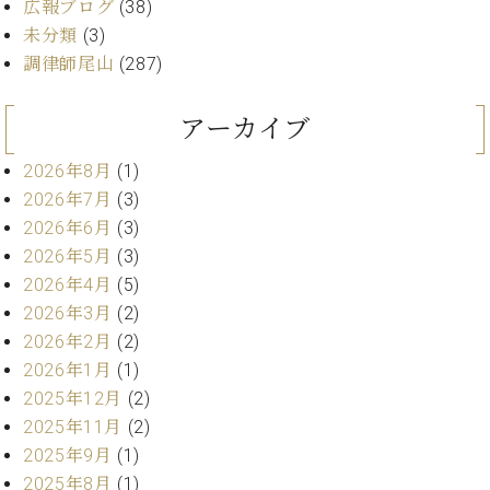
ン
広報ブログ
(38)
迎。
サ
未分類
(3)
ベ
会
ベヒ
ー
C.
ヒ
社
調律師尾山
(287)
シュ
ト
ベ
シ
案
ヒ
タイ
ュ
内
アーカイブ
シ
タ
レ
ン・
ュ
イ
ッ
シュ
2026年8月
(1)
タ
お
ン・
ス
イ
ーレ
2026年7月
(3)
問
シ
ン
ン
合
2026年6月
(3)
ュ
イ
音楽
コ
せ
ー
ベ
2026年5月
(3)
教室
ン
レ
ン
2026年4月
(5)
サ
ト
2026年3月
(2)
ー
納
ベ
ト
2026年2月
(2)
入
代
ヒ
グ
2026年1月
(1)
シ
実
理
ラ
2025年12月
(2)
ュ
績
店
ン
タ
2025年11月
(2)
ホ
主
ド
イ
ー
催
2025年9月
(1)
ピ
ン
ル・
イ
2025年8月
(1)
ア