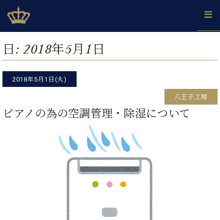
Skip
ベヒシュタインジャパン公式サイト
BECHSTEIN JAPAN Official Site
to
content
カ
日:
2018年5月1日
タ
ベ
ベ
ド
メ
企
ロ
C.
ヒ
ヒ
イ
ル
業
グ
ベ
シ
2018年5月1日(火)
シ
ツ
マ
情
ヒ
ュ
ュ
の
ガ
報
八王子工房
シ
タ
展
タ
名
会
ュ
ピアノの為の空調管理・除湿について
イ
示
イ
器
員
採
タ
ン
ン
ベ
登
用
イ
で、
の
ヒ
録
情
ン
ピ
演
グ
シ
ご
報
コ
ア
奏
ラ
ュ
案
ン
ノ
し
ン
タ
内
サ
技
ベ
た
ド
イ
ー
術
ヒ
い！
ピ
ン
各
ト /
シ
学
ア
店
C.
ュ
び
ノ
ブ
舗
ベ
ベ
タ