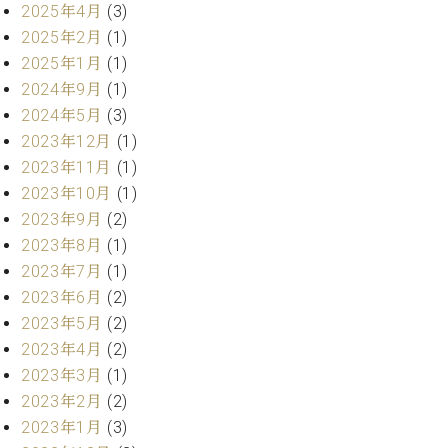
・
2025年4月
(3)
ス
ベ
ノ
セ
タ
ン
2025年2月
(1)
ン
ジ
ト
ト
C.
2025年1月
(1)
オ
ラ
ベ
2024年9月
(1)
ム
ヒ
コ
2024年5月
(3)
東
シ
納
ン
2023年12月
(1)
京
ュ
入
ク
2023年11月
(1)
タ
実
ー
2023年10月
(1)
イ
績
ル
店
ン
2023年9月
(2)
音
長
コ
楽
ご
2023年8月
(1)
音
ン
教
挨
2023年7月
(1)
楽
サ
室
拶
教
2023年6月
(2)
ー
展
室
2023年5月
(2)
ト
示
ご
ア
2023年4月
(2)
情
愛
ッ
報
2023年3月
(1)
用
プ
ホー
2023年2月
(2)
者
ラ
ル・
の
2023年1月
(3)
イ
スタ
声