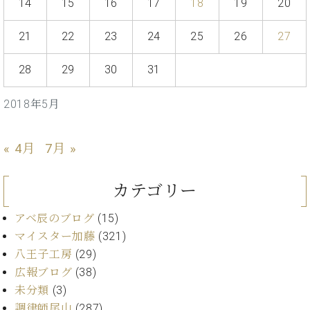
イ
ュ
ブ
14
15
16
17
18
19
20
ジ
(お
で
ン
タ
ロ
正
ャ
知
コ
イ
グ
オンライン試弾
規
21
22
23
24
25
26
27
パ
ら
ン
ン
デ
ン
せ・
メルマガ登録
サ
の
ィ
28
29
30
31
の
メ
ー
音
ー
取
デ
趣
ト
色
ラ
り
ィ
2018年5月
味
/
ー・
組
ア
か
C.
取
ベ
み
情
ら
ベ
扱
ヒ
報)
« 4月
7月 »
本
ヒ
店
シ
格
シ
ピ
ュ
的
ュ
ア
キ
カテゴリー
タ
に
タ
ノ
ャ
店
イ
学
イ
製
ン
舗・
アベ辰のブログ
(15)
ン
ぶ
ン
造
ペ
サ
を
マイスター加藤
(321)
方
レ
番
ー
ロ
弾
八王子工房
(29)
ま
ジ
号
ン
ン・
く
広報ブログ
(38)
で
デ
調
前
大
未分類
(3)
ン
律
に
コ
歓
ス
調律師尾山
(287)