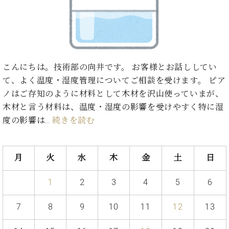
た
を
ラ
か
ヒ
ヒ
イ
い！
作
ン
ら
シ
シ
ン・
録
る
ド
の
ュ
ュ
サ
音
こ
ヒ
お
タ
タ
ロ
し
と
ス
知
イ
イ
ン
た
ト
ら
ン
ン
こんにちは。技術部の向井です。 お客様とお話ししてい
会
い！
音
リ
せ
レ
の
員
と
て、よく温度・湿度管理についてご相談を受けます。 ピア
色
ー
(入
ジ
秘
い
ノはご存知のように材料として木材を沢山使っていまが、
と
荷
デ
密
う
ベ
木材と言う材料は、温度・湿度の影響を受けやすく特に湿
タ
情
ン
音
方
ヒ
ッ
報
度の影響は…
続きを読む
ス
楽
は、
シ
チ
等)
ニ
家
お
ュ
ュ
達
近
タ
ー
ベ
の
プ
月
火
水
木
金
土
日
く
C.
イ
ス・
ヒ
声
レ
の
ベ
ン・
イ
シ
ス
直
1
2
3
4
5
6
ヒ
ジ
ベ
ュ
リ
営
シ
ベ
ャ
ン
タ
リ
店
7
8
9
10
11
12
13
ュ
ヒ
パ
ト
イ
ー
舗
タ
シ
ン
ン・
ス
ま