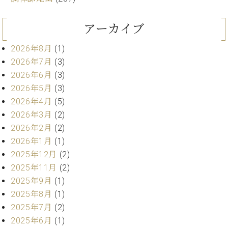
ン
迎。
サ
ベ
会
ベヒ
ー
C.
アーカイブ
ヒ
社
シュ
ト
ベ
シ
案
ヒ
タイ
2026年8月
(1)
ュ
内
シ
2026年7月
(3)
タ
レ
ン・
ュ
イ
ッ
2026年6月
(3)
シュ
タ
お
ン・
ス
2026年5月
(3)
イ
ーレ
問
シ
ン
2026年4月
(5)
ン
合
ュ
イ
音楽
コ
2026年3月
(2)
せ
ー
ベ
教室
ン
2026年2月
(2)
レ
ン
サ
ト
2026年1月
(1)
ー
2025年12月
(2)
納
ベ
ト
入
代
2025年11月
(2)
ヒ
グ
シ
実
理
2025年9月
(1)
ラ
ュ
績
店
ン
2025年8月
(1)
タ
ホ
主
ド
2025年7月
(2)
イ
ー
催
ピ
ン
2025年6月
(1)
ル・
イ
ア