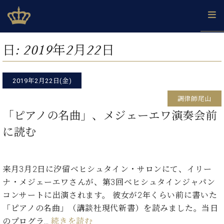
Skip
ベヒシュタインジャパン公式サイト
BECHSTEIN JAPAN Official Site
to
content
カ
日:
2019年2月22日
タ
ベ
ベ
ド
メ
企
ロ
C.
ヒ
ヒ
イ
ル
業
グ
ベ
シ
2019年2月22日(金)
シ
ツ
マ
情
ヒ
ュ
ュ
の
ガ
報
調律師尾山
シ
タ
展
タ
名
会
ュ
「ピアノの名曲」、メジェーエワ演奏会前
イ
示
イ
器
員
採
タ
ン
ン
ベ
登
に読む
用
イ
で、
の
ヒ
録
情
ン
ピ
演
グ
シ
ご
報
コ
ア
奏
ラ
ュ
案
ン
ノ
来月3月2日に汐留ベヒシュタイン・サロンにて、イリー
し
ン
タ
内
サ
技
ベ
た
ド
イ
ナ・メジェーエワさんが、第3回ベヒシュタインジャパン
ー
術
ヒ
い！
ピ
ン
コンサートに出演されます。 彼女が2年くらい前に書いた
各
ト /
シ
学
ア
「ピアノの名曲」（講談社現代新書）を読みました。当日
店
C.
ュ
び
ノ
ブ
舗
のプログラ…
続きを読む
ベ
ベ
タ