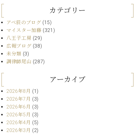
イ
ュ
ブ
ジ
(お
で
ン
タ
ロ
正
カテゴリー
ャ
知
コ
イ
グ
オンライン試弾
規
パ
ら
ン
ン
デ
アベ辰のブログ
(15)
ン
せ・
メルマガ登録
サ
の
ィ
マイスター加藤
(321)
の
メ
ー
音
ー
取
デ
八王子工房
(29)
趣
ト
色
ラ
り
ィ
広報ブログ
(38)
味
/
ー・
組
ア
か
C.
未分類
(3)
取
ベ
み
情
ら
ベ
扱
調律師尾山
(287)
ヒ
報)
本
ヒ
店
シ
格
シ
ピ
ュ
アーカイブ
的
ュ
ア
キ
タ
に
タ
ノ
ャ
店
イ
2026年8月
(1)
学
イ
製
ン
舗・
ン
2026年7月
(3)
ぶ
ン
造
ペ
サ
を
方
レ
番
ー
2026年6月
(3)
ロ
弾
ま
ジ
号
ン
ン・
2026年5月
(3)
く
で
デ
調
2026年4月
(5)
前
大
ン
律
に
コ
2026年3月
(2)
歓
ス