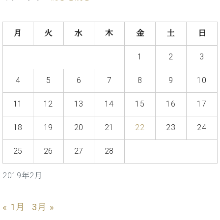
た
を
ラ
か
ヒ
ヒ
イ
い！
作
ン
ら
シ
シ
ン・
録
る
ド
の
ュ
ュ
サ
音
月
火
水
木
金
土
日
こ
ヒ
お
タ
タ
ロ
し
と
ス
知
イ
イ
ン
た
1
2
3
ト
ら
ン
ン
会
い！
音
リ
せ
レ
の
員
と
4
5
6
7
8
9
10
色
ー
(入
ジ
秘
い
と
荷
デ
密
う
ベ
タ
情
11
12
13
14
15
16
17
ン
音
方
ヒ
ッ
報
ス
楽
は、
シ
チ
等)
ニ
18
19
20
21
22
23
24
家
お
ュ
ュ
達
近
タ
ー
25
26
27
28
ベ
の
プ
く
C.
イ
ス・
ヒ
声
レ
の
ベ
ン・
イ
シ
ス
直
2019年2月
ヒ
ジ
ベ
ュ
リ
営
シ
ベ
ャ
ン
タ
リ
店
ュ
ヒ
パ
ト
イ
ー
舗
« 1月
3月 »
タ
シ
ン
ン・
ス
ま