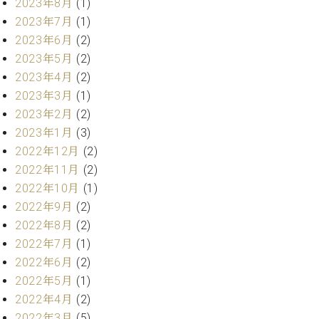
・
2023年8月
(1)
ス
ベ
ノ
セ
2023年7月
(1)
タ
ン
ン
2023年6月
(2)
ジ
ト
ト
C.
オ
ラ
2023年5月
(2)
ベ
ム
ヒ
2023年4月
(2)
コ
東
シ
納
ン
2023年3月
(1)
京
ュ
入
ク
2023年2月
(2)
タ
実
ー
2023年1月
(3)
イ
績
ル
店
2022年12月
(2)
ン
音
長
コ
2022年11月
(2)
楽
ご
音
ン
教
挨
2022年10月
(1)
楽
サ
室
拶
2022年9月
(2)
教
ー
展
2022年8月
(2)
室
ト
示
ご
2022年7月
(1)
ア
情
愛
2022年6月
(2)
ッ
報
用
プ
2022年5月
(1)
ホー
者
ラ
ル・
2022年4月
(2)
の
イ
スタ
2022年3月
(5)
声