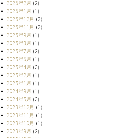
ン
2026年2月
(2)
迎。
サ
ベ
会
2026年1月
(1)
ベヒ
ー
C.
ヒ
社
2025年12月
(2)
シュ
ト
ベ
シ
案
2025年11月
(2)
ヒ
タイ
ュ
内
シ
2025年9月
(1)
タ
レ
ン・
ュ
2025年8月
(1)
イ
ッ
シュ
タ
お
ン・
ス
2025年7月
(2)
イ
ーレ
問
シ
ン
2025年6月
(1)
ン
合
ュ
イ
音楽
2025年4月
(3)
コ
せ
ー
ベ
教室
2025年2月
(1)
ン
レ
ン
サ
2025年1月
(1)
ト
ー
2024年9月
(1)
納
ベ
ト
2024年5月
(3)
入
代
ヒ
グ
2023年12月
(1)
シ
実
理
ラ
ュ
績
店
2023年11月
(1)
ン
タ
ホ
主
ド
2023年10月
(1)
イ
ー
催
ピ
2023年9月
(2)
ン
ル・
イ
ア