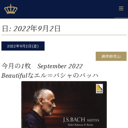
Skip
ベヒシュタインジャパン公式サイト
BECHSTEIN JAPAN Official Site
to
content
カ
日:
2022年9月2日
タ
ベ
ベ
ド
メ
企
ロ
C.
ヒ
ヒ
イ
ル
業
グ
ベ
シ
2022年9月2日(金)
シ
ツ
マ
情
ヒ
ュ
ュ
の
ガ
報
調律師尾山
シ
タ
展
タ
名
会
ュ
今月の1枚 September 2022
イ
示
イ
器
員
採
タ
ン
ン
ベ
登
Beautifulなエル＝バシャのバッハ
用
イ
で、
の
ヒ
録
情
ン
ピ
演
グ
シ
ご
報
コ
ア
奏
ラ
ュ
案
ン
ノ
し
ン
タ
内
サ
技
ベ
た
ド
イ
ー
術
ヒ
い！
ピ
ン
各
ト /
シ
学
ア
店
C.
ュ
び
ノ
ブ
舗
ベ
ベ
タ