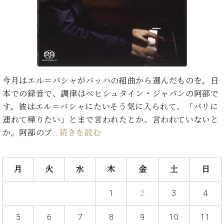
た
を
ラ
か
ヒ
ヒ
イ
い！
作
ン
ら
シ
シ
ン・
録
る
ド
の
ュ
ュ
サ
音
こ
ヒ
お
タ
タ
ロ
し
と
ス
知
イ
イ
ン
た
ト
ら
ン
ン
会
い！
音
リ
せ
レ
の
員
と
今月はエル＝バシャがバッハの組曲から選んだものを。日
色
ー
(入
ジ
秘
い
本での録音で、調律はベヒシュタイン・ジャパンの阿部で
と
荷
デ
密
う
ベ
タ
情
す。彼はエル＝バシャにたいそう気に入られて、「パリに
ン
音
方
ヒ
ッ
報
ス
連れて帰りたい」とまで言われたとか、言われていないと
楽
は、
シ
チ
等)
ニ
家
お
か。阿部のブ…
続きを読む
ュ
ュ
達
近
タ
ー
ベ
の
プ
く
C.
イ
ス・
ヒ
声
レ
の
月
火
水
木
金
土
日
ベ
ン・
イ
シ
ス
直
ヒ
ジ
ベ
ュ
リ
営
シ
ベ
ャ
1
2
3
4
ン
タ
リ
店
ュ
ヒ
パ
ト
イ
ー
舗
タ
シ
ン
5
6
7
8
9
10
11
ン・
ス
ま