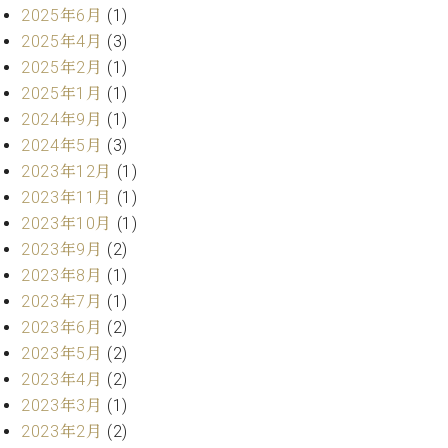
・
ス
ベ
2025年6月
(1)
ノ
セ
タ
ン
2025年4月
(3)
ン
ジ
ト
ト
C.
2025年2月
(1)
オ
ラ
ベ
2025年1月
(1)
ム
ヒ
コ
2024年9月
(1)
東
シ
納
ン
京
2024年5月
(3)
ュ
入
ク
2023年12月
(1)
タ
実
ー
イ
2023年11月
(1)
績
ル
店
ン
音
長
2023年10月
(1)
コ
楽
ご
2023年9月
(2)
音
ン
教
挨
楽
2023年8月
(1)
サ
室
拶
教
2023年7月
(1)
ー
展
室
ト
2023年6月
(2)
示
ご
ア
情
2023年5月
(2)
愛
ッ
報
2023年4月
(2)
用
プ
ホー
者
2023年3月
(1)
ラ
ル・
の
2023年2月
(2)
イ
スタ
声