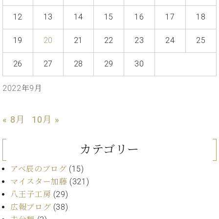
イ
ュ
ブ
ジ
(お
で
ン
タ
ロ
正
12
13
14
15
16
17
18
ャ
知
コ
イ
グ
オンライン試弾
規
パ
ら
ン
ン
デ
ン
せ・
19
20
21
22
23
24
25
メルマガ登録
サ
の
ィ
の
メ
ー
音
ー
取
デ
26
27
28
29
30
趣
ト
色
ラ
り
ィ
味
/
ー・
組
ア
か
C.
2022年9月
取
ベ
み
情
ら
ベ
扱
ヒ
報)
本
ヒ
店
シ
格
シ
ピ
« 8月
10月 »
ュ
的
ュ
ア
キ
タ
に
タ
ノ
ャ
店
イ
カテゴリー
学
イ
製
ン
舗・
ン
ぶ
ン
造
ペ
サ
を
アベ辰のブログ
(15)
方
レ
番
ー
ロ
弾
マイスター加藤
(321)
ま
ジ
号
ン
ン・
く
で
八王子工房
(29)
デ
調
前
大
ン
律
広報ブログ
(38)
に
コ
歓
ス