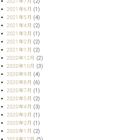
プ
2021年7月
(2)
室
ラ
ピ
2021年6月
(1)
イ
ア
2021年5月
(4)
ト
ノ
2021年4月
(2)
ピ
の
2021年3月
(1)
ア
コ
2021年2月
(2)
ノ
ン
2021年1月
(2)
シ
ェ
2020年12月
(2)
C.
ル
ベ
2020年10月
(3)
ジ
ヒ
2020年9月
(4)
ュ
シ
2020年8月
(6)
ア
ュ
2020年7月
(1)
ク
タ
セ
2020年5月
(2)
イ
ス
2020年4月
(3)
ン
セン
ア
2020年3月
(1)
トラ
カ
2020年2月
(1)
ム東
デ
2020年1月
(2)
京の
ミ
2019年12月
(5)
ご案