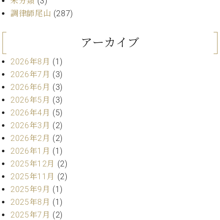
未分類
(3)
ン
迎。
サ
調律師尾山
(287)
ベ
会
ベヒ
ー
C.
ヒ
社
シュ
ト
ベ
シ
案
アーカイブ
ヒ
タイ
ュ
内
シ
タ
レ
ン・
2026年8月
(1)
ュ
イ
ッ
2026年7月
(3)
シュ
タ
お
ン・
ス
2026年6月
(3)
イ
ーレ
問
シ
ン
ン
2026年5月
(3)
合
ュ
イ
音楽
コ
2026年4月
(5)
せ
ー
ベ
教室
ン
レ
ン
2026年3月
(2)
サ
ト
2026年2月
(2)
ー
納
2026年1月
(1)
ベ
ト
入
代
ヒ
2025年12月
(2)
グ
シ
実
理
ラ
2025年11月
(2)
ュ
績
店
ン
2025年9月
(1)
タ
ホ
主
ド
イ
2025年8月
(1)
ー
催
ピ
ン
2025年7月
(2)
ル・
イ
ア