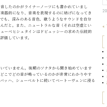
C.ベヒシュタイン コンサート
代理店主催イベント
音楽教室
録音したのかがライナーノーツにも書かれていまし
アップライトピアノ
2
打楽器的になり、音楽を表現するのに妨げになってき
コンクール
声
てでも、深みのある音色、歌うようなサウンドを自分
選んだと。また、ニュートラルな音（それは空虚とい
«
音楽教室
調律)
ニューベヒシュタインはドビュッシーの求めた伝統的
と評価しています。
聞いていません。後期のソナタから聞き始めています
。どこでどの音が鳴っているのかが非常にわかりやす
。バッハ、シューベルトに続いてベートーヴェンに浸る