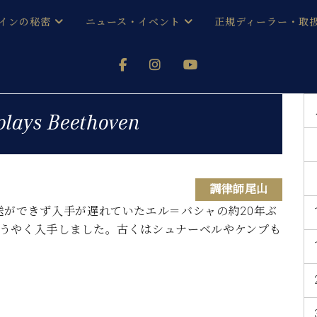
インの秘密
ニュース・イベント
正規ディーラー・取
アノを
器ベヒシュタイン
メルマガ会員登録ご案内
い！ という方は、お近くの直営店舗まで
オンライン試弾
ン レジデンス
ストリー
各店舗からのお知らせ
plays Beethoven
(入荷情報等)
シューレ音楽教室
声
/
C.ベヒシュタイン レジデンス
取り組
プレスリリース
(お知らせ・メディア情報)
京
インの音色
調律師尾山
送ができず入手が遅れていたエル＝バシャの約20年ぶ
キャンペーン
スタッフご挨拶
インを弾く前に
うやく入手しました。古くはシュナーベルやケンプも
技術者紹介
展示情報【ユーロピアノ特選
コンサート
イン・シューレ
イベント情報
八王子工房ブログ
レッスンイベント
ホール・スタジオ
アクセス
お問い合わせ