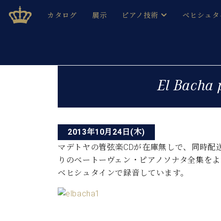
Skip
ベヒシュタインジャパン公式サイト
BECHSTEIN JAPAN Official Site
カタログ
展示
ピアノ技術
ベヒシュタ
to
content
ベヒシュタインのグランドピ
ドイツの名
作ること
ベヒシュタインで、 演奏したい！ 学びたい！ 録音した
投
C.ベヒシュタイン コンサート / C.ベヒシュタイ
ブランドヒ
El Bacha 
音色とタッチ
稿
ベヒシュタイン・
趣味から本格的に学ぶ方まで大歓迎。
音楽家達の
ナ
C.ベヒシュタイン コンサート
ベヒシュタイン・ジャパンの
み
ビ
ベヒシュタイン・セントラム 東
ベヒシュタ
2013年10月24日(木)
ゲ
マデトヤの管弦楽CDが在庫無しで、同時配
ピアノ製造番号
店長ご挨拶
ベヒシュタ
りのベートーヴェン・ピアノソナタ全集をよ
ー
展示情報
ベヒシュタインで録音しています。
ホール・スタジオレンタル
ベヒシュタ
シ
ホール・スタジオ空き状況
動画収録サービス
ョ
納入実績 
音楽教室
ピアノのコンシェルジュ