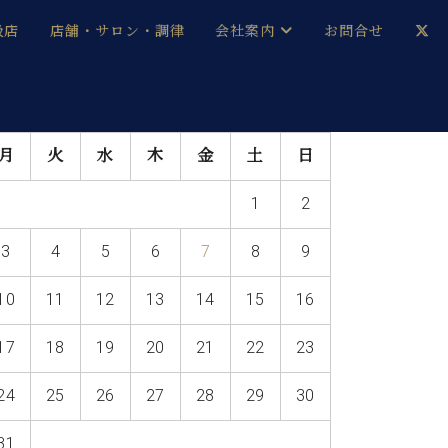
扱店
店舗・サロン・調律
会社案内
お問合せ
企業情報
メルマガ登録
月
火
水
木
金
土
日
採用情報
1
2
ベヒシュタイン・サロン会員
3
4
5
6
7
8
9
本社：八王子・技術営業センター
ベヒシュタイン・ジャパンブログ
10
11
12
13
14
15
16
17
18
19
20
21
22
23
中古】
24
25
26
27
28
29
30
31