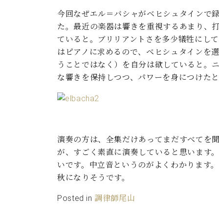
ン
C.ベヒシュタイン コンサート
アクセス
納入実績 
今回なぜエル＝バシャがベヒシュタインで
グランドピアノ
セントラム東京のご案内(PDF)
た。最近の楽器は響きを重視するあまり、
お問い合わせ
ご愛用者の
ていると。ブリリアントさを多少犠牲にし
C.ベヒシュタイン アカデミー
はピアノに求めるので、ベヒシュタインを
アーティストカスタマーサービス(
うことではなく）を自分は欲していると。
W.ホフマン プロフェッショナル
な響きを保持しつつ、パワーを身につけた
アフターサービス(調律)
W.ホフマン トラディション
調律師紹介
調律料金表
お問い合わせ
W.ホフマン ヴィジョン
尾山調律師のブログ Die Musikgasse（音楽の小道）
演奏の方は、全集だけあってまだすべてを
C.BECHSTEIN Digital(ベヒシュタイン デジタル)
が、すごく素直に演奏していると思います
いです。中立音というのがよくわかります
秋になりそうです。
Posted in
調律師尾山