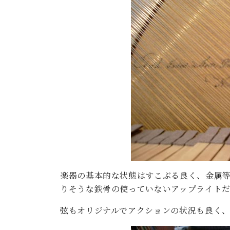
ン
C.ベヒシュタイン コンサート
アクセス
納入実績 
グランドピアノ
セントラム東京のご案内(PDF)
お問い合わせ
ご愛用者の
C.ベヒシュタイン アカデミー
アーティストカスタマーサービス(
W.ホフマン プロフェッショナル
アフターサービス(調律)
W.ホフマン トラディション
調律師紹介
調律料金表
お問い合わせ
W.ホフマン ヴィジョン
尾山調律師のブログ Die Musikgasse（音楽の小道）
C.BECHSTEIN Digital(ベヒシュタイン デジタル)
楽器の基本的な状態はすこぶる良く、金属
りそうな鉄骨の使っていないアップライト
弦もオリジナルでアクションの状況も良く