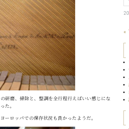
C.ベヒシュタイン コンサート
代理店主催イベント
音楽教室
アップライトピアノ
2
コンクール
声
«
音楽教室
調律)
等の研磨、掃除と、整調を全行程行えばいい感じにな
だった。
、ヨーロッパでの保存状況も良かったようだ。