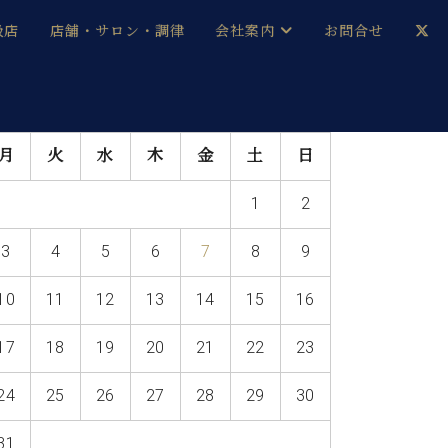
扱店
店舗・サロン・調律
会社案内
お問合せ
企業情報
メルマガ登録
月
火
水
木
金
土
日
採用情報
1
2
ベヒシュタイン・サロン会員
3
4
5
6
7
8
9
本社：八王子・技術営業センター
ベヒシュタイン・ジャパンブログ
10
11
12
13
14
15
16
17
18
19
20
21
22
23
中古】
24
25
26
27
28
29
30
31