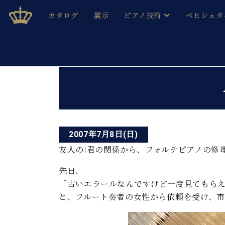
Skip
ベヒシュタインジャパン公式サイト
BECHSTEIN JAPAN Official Site
カタログ
展示
ピアノ技術
ベヒシュタ
to
content
ベヒシュタインのグランドピ
ドイツの名
作ること
ベヒシュタインで、 演奏したい！ 学びたい！ 録音した
投
C.ベヒシュタイン コンサート / C.ベヒシュタイ
ブランドヒ
音色とタッチ
稿
ベヒシュタイン・
趣味から本格的に学ぶ方まで大歓迎。
音楽家達の
ナ
C.ベヒシュタイン コンサート
ベヒシュタイン・ジャパンの
み
ビ
ベヒシュタイン・セントラム 東
ベヒシュタ
2007年7月8日(日)
ゲ
友人のI君の関係から、フォルテピアノの修
ピアノ製造番号
店長ご挨拶
ベヒシュタ
ー
展示情報
先日、
ホール・スタジオレンタル
「古いエラールなんですけど一度見てもら
ベヒシュタ
シ
ホール・スタジオ空き状況
と、フルート奏者の女性から依頼を受け、
動画収録サービス
ョ
納入実績 
音楽教室
ピアノのコンシェルジュ