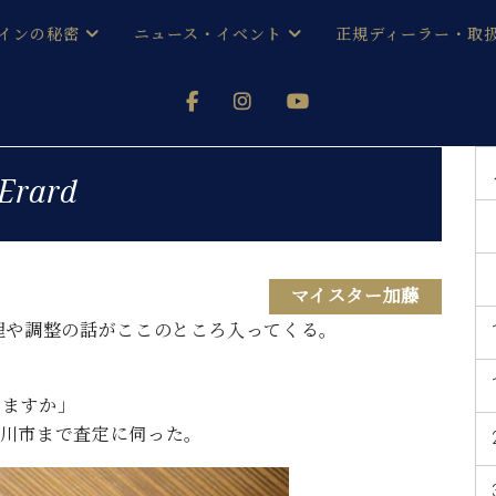
インの秘密
ニュース・イベント
正規ディーラー・取
アノを
器ベヒシュタイン
メルマガ会員登録ご案内
い！ という方は、お近くの直営店舗まで
オンライン試弾
ン レジデンス
ストリー
各店舗からのお知らせ
Erard
(入荷情報等)
シューレ音楽教室
声
/
C.ベヒシュタイン レジデンス
取り組
プレスリリース
(お知らせ・メディア情報)
京
インの音色
マイスター加藤
理や調整の話がここのところ入ってくる。
キャンペーン
スタッフご挨拶
インを弾く前に
技術者紹介
展示情報【ユーロピアノ特選
コンサート
えますか」
イン・シューレ
イベント情報
市川市まで査定に伺った。
八王子工房ブログ
レッスンイベント
ホール・スタジオ
アクセス
お問い合わせ