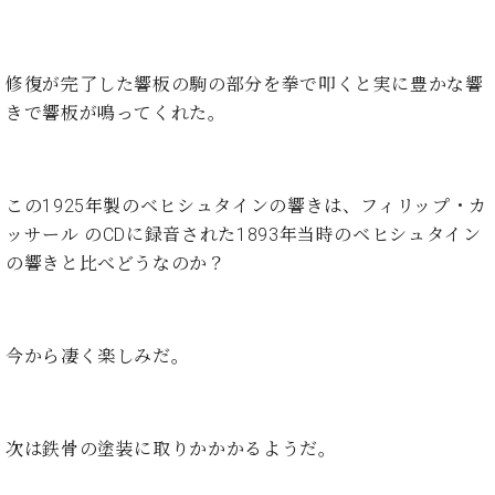
ン
迎。
サ
ベ
会
ベヒ
ー
C.
ヒ
社
シュ
ト
ベ
修復が完了した響板の駒の部分を拳で叩くと実に豊かな響
シ
案
ヒ
タイ
ュ
内
きで響板が鳴ってくれた。
シ
タ
レ
ン・
ュ
イ
ッ
シュ
タ
お
ン・
ス
イ
ーレ
この1925年製のベヒシュタインの響きは、フィリップ・カ
問
シ
ン
ン
合
ュ
イ
音楽
ッサール のCDに録音された1893年当時のベヒシュタイン
コ
せ
ー
ベ
の響きと比べどうなのか？
教室
ン
レ
ン
サ
ト
ー
納
ベ
ト
今から凄く楽しみだ。
入
代
ヒ
グ
シ
実
理
ラ
ュ
績
店
ン
タ
ホ
主
ド
次は鉄骨の塗装に取りかかかるようだ。
イ
ー
催
ピ
ン
ル・
イ
ア