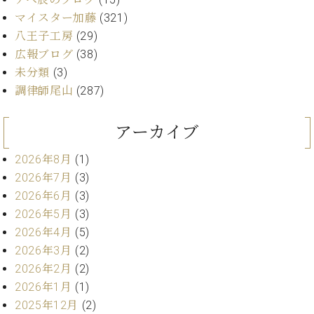
ー
内
マイスター加藤
(321)
(PDF)
八王子工房
(29)
W.
お
広報ブログ
(38)
ホ
問
フ
未分類
(3)
い
マ
調律師尾山
(287)
合
ン
わ
プ
せ
アーカイブ
ロ
フ
2026年8月
(1)
ェ
本
2026年7月
(3)
ッ
社
シ
2026年6月
(3)
：
ョ
2026年5月
(3)
八
ナ
王
2026年4月
(5)
ル
子
2026年3月
(2)
・
2026年2月
(2)
技
W.
2026年1月
(1)
術
ホ
営
2025年12月
(2)
フ