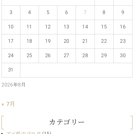
プ
室
ラ
ピ
3
4
5
6
7
8
9
イ
ア
ト
ノ
10
11
12
13
14
15
16
ピ
の
ア
コ
ノ
17
18
19
20
21
22
23
ン
シ
ェ
24
25
26
27
28
29
30
C.
ル
ベ
ジ
ヒ
31
ュ
シ
ア
ュ
2026年8月
ク
タ
セ
イ
ス
ン
« 7月
セン
ア
トラ
カ
ム東
カテゴリー
デ
京の
ミ
ご案
アベ辰のブログ
(15)