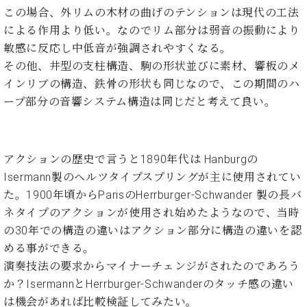
イ
ュ
ブ
ジ
(お
で
この場合、外リムの木材の曲げのテンションは現代の工法
ン
タ
ロ
正
ャ
知
による作用より低い。なのでリム部分は弱音の振動により
コ
イ
グ
オンライン試弾
規
パ
ら
ン
ン
敏感に反応し中低音が強調されやすくなる。
デ
ン
せ・
メルマガ登録
サ
の
ィ
その他、井型の支柱構造、駒の形状並びに素材、響板のメ
の
メ
ー
音
ー
インリブの構造、鉄骨の形状も同じなので、この期間のハ
取
デ
趣
ト
色
ラ
り
ィ
ープ部分の音響システム構造は同じだと考えて良い。
味
/
ー・
組
ア
か
C.
取
ベ
み
情
ら
ベ
扱
ヒ
報)
本
ヒ
店
シ
アクションの歴史で言うと1890年代は Hanburgの
格
シ
ピ
ュ
Isermann製のヘルツタイプスプリングが主に使用されてい
的
ュ
ア
キ
タ
た。1900年頃からParisのHerrburger-Schwander 製の長バ
に
タ
ノ
ャ
店
イ
学
イ
製
ン
ネタイプのアクションが使用され始めたようなので、当時
舗・
ン
ぶ
ン
造
ペ
サ
の30年での構造の違いはアクション部分に構造の違いを認
を
方
レ
番
ー
ロ
める事ができる。
弾
ま
ジ
号
ン
ン・
く
演奏技法の要求からマイナーチェンジがされたのであろう
で
デ
調
前
か？IsermannとHerrburger-Schwanderのタッチ感の違い
大
ン
律
に
コ
は機会があれば比較検証してみたい。
歓
ス