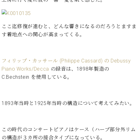
た
を
ラ
か
ヒ
ヒ
イ
い！
作
ン
ら
シ
シ
ン・
録
る
ド
の
ュ
ュ
サ
音
こ
ヒ
お
ここ迄修復が進むと、どんな響きになるのだろうとますま
タ
タ
ロ
し
と
ス
知
イ
イ
す着地点への関心が高まってくる。
ン
た
ト
ら
ン
ン
会
い！
音
リ
せ
レ
の
員
と
色
ー
(入
ジ
秘
い
と
荷
フィリップ・カッサール (Philippe Cassard) の Debussy
デ
密
う
ベ
タ
情
ン
Piano Works/Decca
の録音は、1898年製造の
音
方
ヒ
ッ
報
ス
楽
は、
C.Bechstein を使用している。
シ
チ
等)
ニ
家
お
ュ
ュ
達
近
タ
ー
ベ
の
プ
く
C.
イ
ス・
1893年当時と1925年当時の構造について考えてみたい。
ヒ
声
レ
の
ベ
ン・
イ
シ
ス
直
ヒ
ジ
ベ
ュ
リ
営
シ
ベ
ャ
ン
タ
リ
店
ュ
ヒ
パ
ト
この時代のコンサートピアノはケース（ハープ部分外リム
イ
ー
舗
タ
シ
ン
の構造が３カ所の接合タイプになっている。
ン・
ス
ま