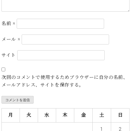
ト
ジオ
ピ
レン
ア
タル
ノ
名前
※
ホー
ル・
C.
スタ
メール
※
ベ
ジオ
ヒ
空き
シ
サイト
状況
ュ
動
タ
画
イ
収
次回のコメントで使用するためブラウザーに自分の名前、
ン
録
メールアドレス、サイトを保存する。
レ
サ
ジ
ー
デ
ビ
ン
ス
ス
音
月
火
水
木
金
土
日
ア
楽
ッ
教
1
2