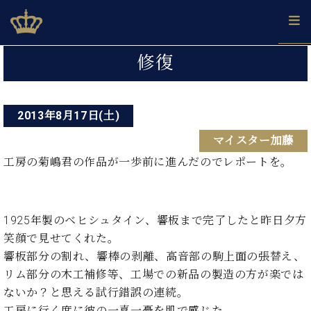
Skip
ベヒシュタインジャパン公式サイト
BECHSTEIN JAPAN Official Site
to
content
投
カ
修復
タ
稿
ベ
ベ
ド
メ
企
ロ
C.
ナ
ヒ
ヒ
イ
ル
業
グ
ベ
シ
2013年8月17日(土)
シ
ツ
マ
情
ビ
ヒ
ュ
ュ
の
ガ
報
マイスター加藤
シ
ゲ
タ
展
タ
名
会
ュ
イ
示
イ
器
員
工房の菊嶋君の作品が一歩前に進んだのでレポートを。
ー
採
タ
ン
ン
ベ
登
用
イ
シ
で、
の
ヒ
録
情
ン
ピ
演
グ
シ
ご
ョ
報
コ
ア
1925年製のベヒシュタイン、響板まで完了したと昨日夕方
奏
ラ
ュ
案
ン
ン
ノ
し
ン
タ
内
笑顔で見せてくれた。
サ
技
ベ
た
ド
イ
響板部分の割れ、響棒の剥離、高音部の駒上面の張替え、
ー
術
ヒ
い！
ピ
ン
リム部分の木工補修等、工場での新品の製造の方が楽では
各
ト /
シ
学
ア
店
ないか？と思える試行錯誤の連続。
C.
ュ
び
ノ
ブ
舗
ベ
ベ
工房に行く度に彼の一喜一憂を肌で感じた。
タ