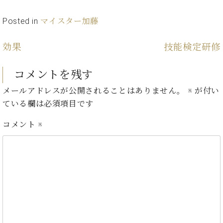
・
ス
ベ
ノ
セ
タ
ン
ン
Posted in
マイスター加藤
ジ
ト
ト
C.
オ
ラ
ベ
効果
技能検定研修
ム
ヒ
コ
東
シ
納
ン
京
コメントを残す
ュ
入
ク
タ
実
ー
メールアドレスが公開されることはありません。
※
が付い
イ
績
ル
店
ている欄は必須項目です
ン
音
長
コ
楽
ご
コメント
※
音
ン
教
挨
楽
サ
室
拶
教
ー
展
室
ト
示
ご
ア
情
愛
ッ
報
用
プ
ホー
者
ラ
ル・
の
イ
スタ
声