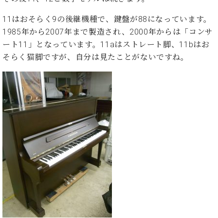
業
マ
セ
ン
11はおそらく9の後継機種で、鍵盤が88になっています。
ン
ト
タ
1985年から2007年まで製造され、2000年からは「コンサ
ー
ラ
ート11」となっています。11aはストレート脚、11bはお
デ
そらく猫脚ですが、自分は見たことがないですね。
ィ
ス
シ
タ
ョ
ッ
ン
フ
ご
W.
挨
ホ
拶
フ
技
マ
術
ン
者
ヴ
紹
ィ
介
ジ
展示
ョ
情報
ン
【ユ