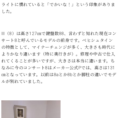
・
ス
ベ
ノ
ライトに慣れていると「でかいな！」という印象がありま
セ
タ
ン
ン
した。
ジ
ト
ト
C.
オ
ラ
ベ
ム
ヒ
コ
東
シ
Ⅲ（8）は高さ127㎝で鍵盤数88、言わずと知れた現在コン
納
ン
京
ュ
入
ク
サート8と呼んでいるモデルの前身です。ベヒシュタイン
タ
実
ー
の特徴として、マイナーチェンジが多く、大きさも時代に
イ
績
ル
店
よりかなり違います（特に奥行きが）。修理や中古で仕入
ン
音
長
れてくることが多いですが、大きさは本当に違います。ち
コ
楽
ご
音
なみに今のコンサート8はメーカー公式Pでは、高さは131
ン
教
挨
楽
サ
㎝となっています。以前は8aとか8bとか脚柱の違いでモデ
室
拶
教
ー
展
ルが別れていました。
室
ト
示
ご
ア
情
愛
ッ
報
用
プ
ホー
者
ラ
ル・
の
イ
スタ
声