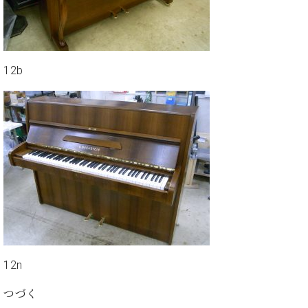
ク
セ
ス
お
問
12b
い
合
わ
せ
ア
ー
テ
ィ
ス
ト
12n
カ
ス
つづく
タ