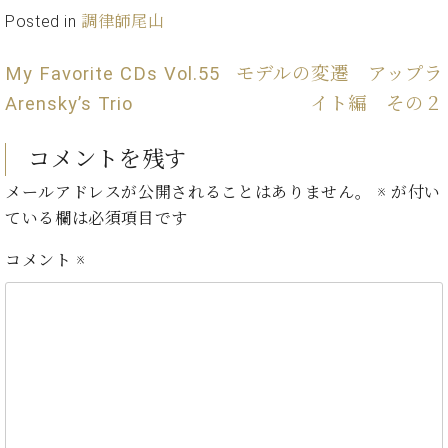
マ
Posted in
調律師尾山
ー
サ
ー
My Favorite CDs Vol.55
モデルの変遷 アップラ
ビ
Arensky’s Trio
イト編 その２
ス
(
調
コメントを残す
律
)
メールアドレスが公開されることはありません。
※
が付い
ている欄は必須項目です
ア
フ
コメント
※
タ
ー
サ
ー
ビ
ス
(調
律)