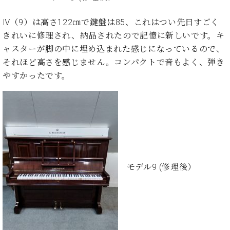
プ
室
ラ
ピ
Ⅳ（9）は高さ122㎝で鍵盤は85、これはつい先日すごく
イ
ア
ト
きれいに修理され、納品されたので記憶に新しいです。キ
ノ
ピ
の
ャスターが脚の中に埋め込まれた感じになっているので、
ア
コ
それほど高さを感じません。コンパクトで音もよく、弾き
ノ
ン
やすかったです。
シ
ェ
C.
ル
ベ
ジ
ヒ
ュ
シ
ア
ュ
ク
タ
セ
イ
モデル9 (修理後）
ス
ン
セン
ア
トラ
カ
ム東
デ
京の
ミ
ご案