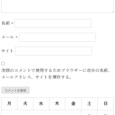
調
律
師
紹
名前
※
介
調
律
メール
※
料
金
サイト
表
お
問
い
次回のコメントで使用するためブラウザーに自分の名前、
合
メールアドレス、サイトを保存する。
わ
せ
尾山調律師のブ
ログ Die
月
火
水
木
金
土
日
Musikgasse（音
楽の小道）