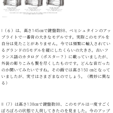
ン
迎。
サ
ベ
会
ベヒ
ー
C.
ヒ
社
シュ
ト
ベ
シ
案
ヒ
タイ
ュ
内
シ
タ
レ
Ⅰ（６）は、高さ145㎝で鍵盤数88、ベヒシュタインのアッ
ン・
ュ
イ
ッ
プライトで一番背の大きなモデルです。実際このモデルを
シュ
タ
お
ン・
ス
自分は見たことがありません。今では頻繁に輸入されてい
イ
ーレ
問
シ
ン
るグランドのSモデルを縦にしたくらいの大きさ。古いフ
ン
合
ュ
イ
音楽
コ
ランス語のカタログ（ポスター？）に載っていましたが、
せ
ー
ベ
教室
ン
外装の彫りこみも贅を尽くしたものです。どんな音だった
レ
ン
サ
ト
のか聞いてみたいですね。その画では高さ150 ㎝となって
ー
いましたが、実寸はさまざまなのでしょう。（微妙に異な
納
ベ
ト
入
代
ヒ
る）
グ
シ
実
理
ラ
ュ
績
店
ン
タ
ホ
主
ド
イ
Ⅱ（7）は高さ138㎝で鍵盤数88、このモデルは一度すごく
ー
催
ピ
ン
ル・
イ
ぼろぼろの状態で入荷してきたのを見ました。今のアップ
ア