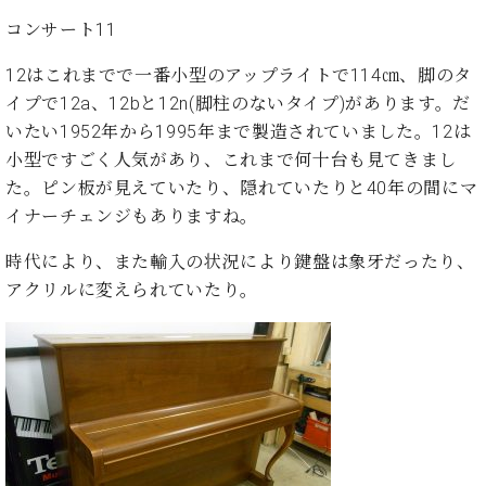
ーロ
コンサート11
ピア
C.BECHSTEIN
ノ特
12はこれまでで一番小型のアップライトで114㎝、脚のタ
Digital(ベ
選中
イプで12a、12bと12n(脚柱のないタイプ)があります。だ
ヒ
古】
シ
いたい1952年から1995年まで製造されていました。12は
イ
ュ
小型ですごく人気があり、これまで何十台も見てきまし
ベ
タ
た。ピン板が見えていたり、隠れていたりと40年の間にマ
ン
イ
ト
イナーチェンジもありますね。
ン
情
デ
報
時代により、また輸入の状況により鍵盤は象牙だったり、
ジ
八
アクリルに変えられていたり。
タ
王
ル)
子
工
房
ブ
ロ
グ
ア