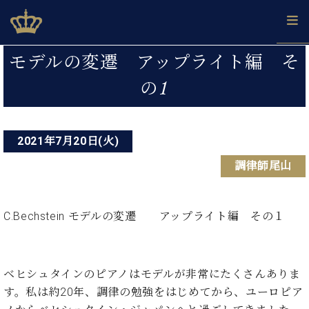
Skip
ベヒシュタインジャパン公式サイト
BECHSTEIN JAPAN Official Site
to
content
投
カ
モデルの変遷 アップライト編 そ
タ
稿
ベ
の1
ベ
ド
メ
企
ロ
C.
ナ
ヒ
ヒ
イ
ル
業
グ
ベ
シ
シ
ツ
マ
情
ビ
ヒ
ュ
ュ
の
ガ
報
シ
2021年7月20日(火)
ゲ
タ
展
タ
名
会
ュ
イ
示
イ
器
員
ー
調律師尾山
採
タ
ン
ン
ベ
登
用
イ
シ
で、
の
ヒ
録
情
ン
ピ
演
グ
シ
ご
ョ
報
コ
C.Bechstein モデルの変遷 アップライト編 その１
ア
奏
ラ
ュ
案
ン
ン
ノ
し
ン
タ
内
サ
技
ベ
た
ド
イ
ー
術
ヒ
い！
ピ
ン
各
ベヒシュタインのピアノはモデルが非常にたくさんありま
ト /
シ
学
ア
店
C.
す。私は約20年、調律の勉強をはじめてから、ユーロピア
ュ
び
ノ
ブ
舗
ベ
ベ
タ