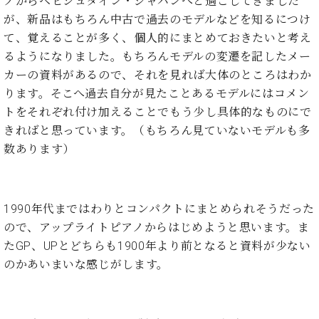
ノからベヒシュタイン・ジャパンへと過ごしてきました
た
を
ラ
か
ヒ
ヒ
イ
い！
作
が、新品はもちろん中古で過去のモデルなどを知るにつけ
ン
ら
シ
シ
ン・
録
る
て、覚えることが多く、個人的にまとめておきたいと考え
ド
の
ュ
ュ
サ
音
こ
るようになりました。もちろんモデルの変遷を記したメー
ヒ
お
タ
タ
ロ
し
と
ス
知
カーの資料があるので、それを見れば大体のところはわか
イ
イ
ン
た
ト
ら
ン
ン
ります。そこへ過去自分が見たことあるモデルにはコメン
会
い！
音
リ
せ
レ
の
員
と
トをそれぞれ付け加えることでもう少し具体的なものにで
色
ー
(入
ジ
秘
い
きればと思っています。（もちろん見ていないモデルも多
と
荷
デ
密
う
ベ
数あります）
タ
情
ン
音
方
ヒ
ッ
報
ス
楽
は、
シ
チ
等)
ニ
家
お
ュ
ュ
達
近
1990年代まではわりとコンパクトにまとめられそうだった
タ
ー
ベ
の
プ
く
C.
イ
ので、アップライトピアノからはじめようと思います。ま
ス・
ヒ
声
レ
の
ベ
ン・
たGP、UPとどちらも1900年より前となると資料が少ない
イ
シ
ス
直
ヒ
ジ
ベ
のかあいまいな感じがします。
ュ
リ
営
シ
ベ
ャ
ン
タ
リ
店
ュ
ヒ
パ
ト
イ
ー
舗
タ
シ
ン
ン・
ス
ま