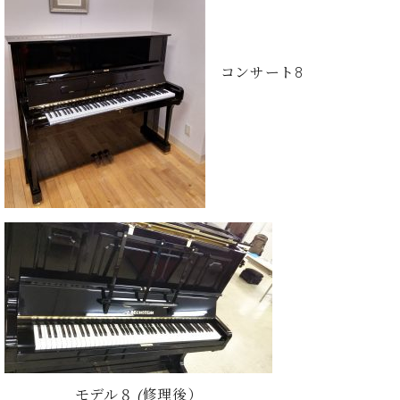
ト
ジオ
ピ
レン
ア
タル
ノ
ホー
コンサート8
ル・
C.
スタ
ベ
ジオ
ヒ
空き
シ
状況
ュ
動
タ
画
イ
収
ン
録
レ
サ
ジ
ー
デ
ビ
ン
ス
ス
音
ア
楽
ッ
教
モデル８ (修理後）