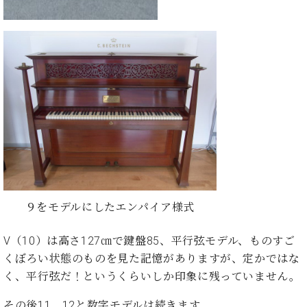
ー
内
(PDF)
W.
お
ホ
問
フ
い
マ
合
ン
わ
プ
せ
ロ
フ
ェ
本
ッ
社
シ
：
ョ
９をモデルにしたエンパイア様式
八
ナ
王
ル
子
Ⅴ（10）は高さ127㎝で鍵盤85、平行弦モデル、ものすご
・
くぼろい状態のものを見た記憶がありますが、定かではな
技
W.
く、平行弦だ！というくらいしか印象に残っていません。
術
ホ
営
フ
その後11、12と数字モデルは続きます。