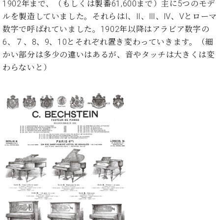
イ
ュ
ブ
1902年まで、（もしくは製番61,600まで）主に5つのモデ
ジ
(お
で
ン
タ
ロ
正
ルを製造していました。それらはⅠ、Ⅱ、Ⅲ、Ⅳ、Ⅴとローマ
ャ
知
コ
イ
グ
オンライン試弾
規
パ
ら
数字で呼ばれていました。1902年以降はアラビア数字の
ン
ン
デ
ン
せ・
6、７、8、9、10とそれぞれ置き変わっていきます。（細
メルマガ登録
サ
の
ィ
の
メ
かい部分は多少の違いはあるが、音やタッチは大きくは変
ー
音
ー
取
デ
趣
ト
色
わらないと）
ラ
り
ィ
味
/
ー・
組
ア
か
C.
取
ベ
み
情
ら
ベ
扱
ヒ
報)
本
ヒ
店
シ
格
シ
ピ
ュ
的
ュ
ア
キ
タ
に
タ
ノ
ャ
店
イ
学
イ
製
ン
舗・
ン
ぶ
ン
造
ペ
サ
を
方
レ
番
ー
ロ
弾
ま
ジ
号
ン
ン・
く
で
デ
調
前
大
ン
律
に
コ
歓
ス