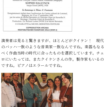
イ
ュ
ブ
ジ
(お
で
ン
タ
ロ
正
ャ
知
コ
イ
グ
オンライン試弾
規
パ
ら
ン
ン
デ
ン
せ・
メルマガ登録
サ
の
ィ
の
メ
ー
音
ー
取
デ
趣
ト
色
ラ
り
ィ
味
/
ー・
組
ア
演奏者は見ると驚きますが、ほとんどがクイケン！ 現代
か
C.
取
ベ
み
情
のバッハ一族のような音楽家一族なんですね。楽器もなる
ら
ベ
扱
ヒ
報)
本
ヒ
べく作曲当時の時代に合ったものを選択しています。チェ
店
シ
格
シ
ピ
ロにいたっては、またクイケンさんの作。製作家もいるの
ュ
的
ュ
ア
キ
ですね。ピアノはエラールですね。
タ
に
タ
ノ
ャ
店
イ
学
イ
製
ン
舗・
ン
ぶ
ン
造
ペ
サ
を
方
レ
番
ー
ロ
弾
ま
ジ
号
ン
ン・
く
で
デ
調
前
大
ン
律
に
コ
歓
ス