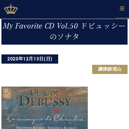
Skip
ベヒシュタインジャパン公式サイト
BECHSTEIN JAPAN Official Site
to
content
投
カ
My Favorite CD Vol.50 ドビュッシー
タ
稿
ベ
のソナタ
ベ
ド
メ
企
ロ
C.
ナ
ヒ
ヒ
イ
ル
業
グ
ベ
シ
シ
ツ
マ
情
ビ
ヒ
ュ
ュ
の
ガ
報
シ
2020年12月13日(日)
ゲ
タ
展
タ
名
会
ュ
イ
示
イ
器
員
ー
調律師尾山
採
タ
ン
ン
ベ
登
用
イ
シ
で、
の
ヒ
録
情
ン
ピ
演
グ
シ
ご
ョ
報
コ
ア
奏
ラ
ュ
案
ン
ン
ノ
し
ン
タ
内
サ
技
ベ
た
ド
イ
ー
術
ヒ
い！
ピ
ン
各
ト /
シ
学
ア
店
C.
ュ
び
ノ
ブ
舗
ベ
ベ
タ