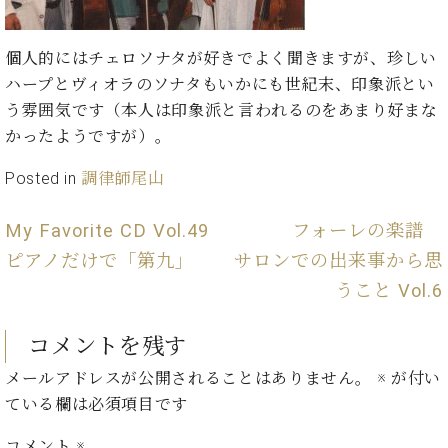
ン
迎。
サ
ベ
会
ベヒ
ー
C.
ヒ
社
個人的にはチェロソナタが好きでよく聞きますが、珍しい
シュ
ト
ベ
シ
案
ハープとヴィオラのソナタもいかにも世紀末、印象派とい
ヒ
タイ
ュ
内
う雰囲気です（本人は印象派と言われるのをあまり好まな
シ
タ
レ
ン・
ュ
かったようですが）。
イ
ッ
シュ
タ
お
ン・
ス
Posted in
調律師尾山
イ
ーレ
問
シ
ン
ン
合
ュ
イ
音楽
コ
My Favorite CD Vol.49
フォーレの楽譜
せ
ー
ベ
教室
ン
レ
ン
ピアノだけで「第九」
サロンでの出来事から思
サ
ト
うこと Vol.6
ー
納
ベ
ト
入
代
ヒ
グ
コメントを残す
シ
実
理
ラ
ュ
績
店
ン
メールアドレスが公開されることはありません。
※
が付い
タ
ホ
主
ド
ている欄は必須項目です
イ
ー
催
ピ
ン
ル・
イ
ア
コメント
※