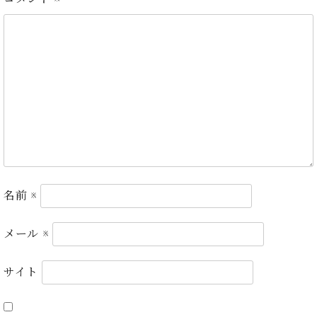
・
ス
ベ
ノ
セ
タ
ン
ン
ジ
ト
ト
C.
オ
ラ
ベ
ム
ヒ
コ
東
シ
納
ン
京
ュ
入
ク
タ
実
ー
イ
績
ル
店
ン
音
長
コ
楽
ご
音
ン
教
挨
楽
名前
※
サ
室
拶
教
ー
展
室
ト
示
メール
※
ご
ア
情
愛
ッ
報
用
サイト
プ
ホー
者
ラ
ル・
の
イ
スタ
声