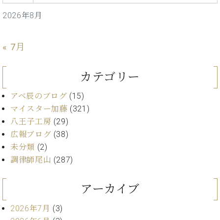
プ
室
ラ
ピ
2026年8月
イ
ア
ト
ノ
ピ
の
« 7月
ア
コ
ノ
ン
カテゴリー
シ
ェ
C.
アベ辰のブログ
(15)
ル
ベ
マイスター加藤
(321)
ジ
ヒ
八王子工房
(29)
ュ
シ
ア
広報ブログ
(38)
ュ
ク
タ
未分類
(2)
セ
イ
調律師尾山
(287)
ス
ン
セン
ア
アーカイブ
トラ
カ
ム東
デ
2026年7月
(3)
京の
ミ
ご案