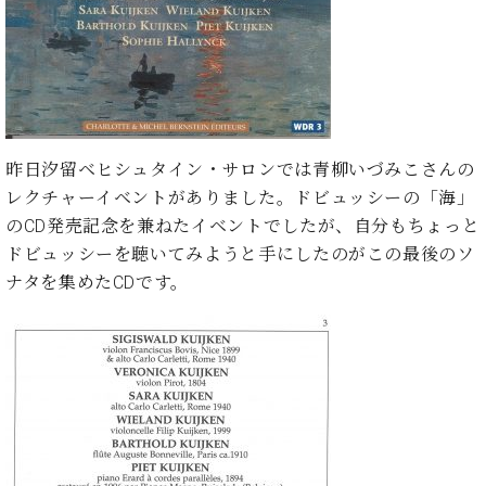
た
を
ラ
か
ヒ
ヒ
イ
い！
作
ン
ら
シ
シ
ン・
録
る
ド
の
ュ
ュ
サ
音
こ
ヒ
お
タ
タ
ロ
し
と
ス
知
イ
イ
ン
た
ト
ら
ン
ン
会
い！
音
リ
せ
レ
の
員
と
昨日汐留ベヒシュタイン・サロンでは青柳いづみこさんの
色
ー
(入
ジ
秘
い
レクチャーイベントがありました。ドビュッシーの「海」
と
荷
デ
密
う
ベ
のCD発売記念を兼ねたイベントでしたが、自分もちょっと
タ
情
ン
音
方
ヒ
ッ
報
ドビュッシーを聴いてみようと手にしたのがこの最後のソ
ス
楽
は、
シ
チ
等)
ニ
ナタを集めたCDです。
家
お
ュ
ュ
達
近
タ
ー
ベ
の
プ
く
C.
イ
ス・
ヒ
声
レ
の
ベ
ン・
イ
シ
ス
直
ヒ
ジ
ベ
ュ
リ
営
シ
ベ
ャ
ン
タ
リ
店
ュ
ヒ
パ
ト
イ
ー
舗
タ
シ
ン
ン・
ス
ま