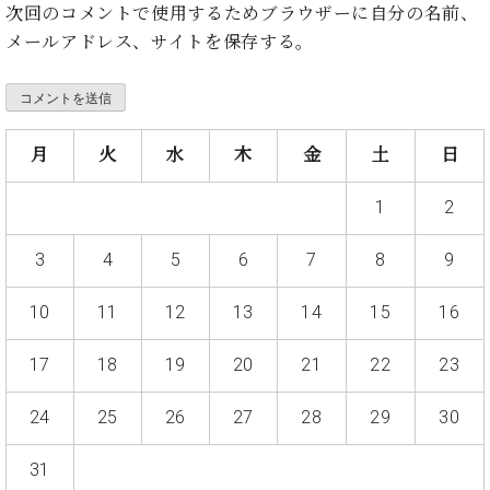
ト
次回のコメントで使用するためブラウザーに自分の名前、
ジオ
ピ
レン
メールアドレス、サイトを保存する。
ア
タル
ノ
ホー
ル・
C.
スタ
ベ
月
火
水
木
金
土
日
ジオ
ヒ
空き
シ
1
2
状況
ュ
動
タ
画
3
4
5
6
7
8
9
イ
収
ン
録
10
11
12
13
14
15
16
レ
サ
ジ
ー
17
18
19
20
21
22
23
デ
ビ
ン
ス
24
25
26
27
28
29
30
ス
音
ア
楽
ッ
31
教