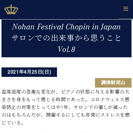
Skip
ベヒシュタインジャパン公式サイト
BECHSTEIN JAPAN Official Site
to
content
投
カ
Nohan Festival Chopin in Japan
タ
稿
ベ
サロンでの出来事から思うこと
ベ
ド
メ
企
ロ
C.
ナ
ヒ
ヒ
イ
ル
業
グ
ベ
Vol.8
シ
シ
ツ
マ
情
ビ
ヒ
ュ
ュ
の
ガ
報
シ
ゲ
タ
展
タ
名
会
ュ
イ
示
イ
器
員
ー
採
2021年4月25日(日)
タ
ン
ン
ベ
登
用
イ
シ
で、
の
ヒ
録
調律師尾山
情
ン
ピ
演
グ
シ
ご
ョ
報
温度湿度の急激な変化が、ピアノの状態に与える影響の大
コ
ア
奏
ラ
ュ
案
ン
きさを身をもって感じる時間であった。コロナウィルス感
ン
ノ
し
ン
タ
内
サ
技
ベ
染防止の対策をとってはや1年、サロンでの催しが減った
た
ド
イ
ー
術
ヒ
い！
ピ
ン
のはもちろんだが、開催するにしても非常にストレスを感
各
ト /
シ
学
ア
じている。
店
C.
ュ
び
ノ
ブ
舗
ベ
ベ
タ