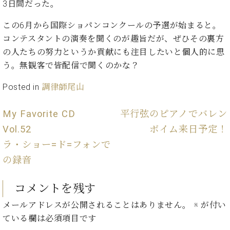
イ
ュ
ブ
3日間だった。
ジ
(お
で
ン
タ
ロ
正
ャ
知
コ
イ
グ
オンライン試弾
この6月から国際ショパンコンクールの予選が始まると。
規
パ
ら
ン
ン
デ
コンテスタントの演奏を聞くのが趣旨だが、ぜひその裏方
ン
せ・
メルマガ登録
サ
の
ィ
の人たちの努力というか貢献にも注目したいと個人的に思
の
メ
ー
音
ー
取
デ
う。無観客で皆配信で聞くのかな？
趣
ト
色
ラ
り
ィ
味
/
ー・
組
ア
Posted in
調律師尾山
か
C.
取
ベ
み
情
ら
ベ
扱
ヒ
報)
My Favorite CD
平行弦のピアノでバレン
本
ヒ
店
シ
格
シ
ピ
Vol.52
ボイム来日予定！
ュ
的
ュ
ア
キ
タ
ラ・ショー=ド=フォンで
に
タ
ノ
ャ
店
イ
学
イ
製
ン
の録音
舗・
ン
ぶ
ン
造
ペ
サ
を
方
レ
番
ー
ロ
弾
コメントを残す
ま
ジ
号
ン
ン・
く
で
デ
調
メールアドレスが公開されることはありません。
※
が付い
前
大
ン
律
ている欄は必須項目です
に
コ
歓
ス