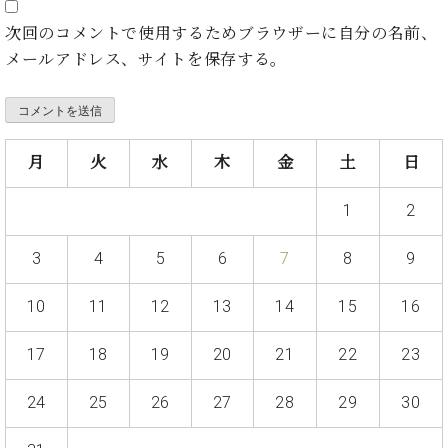
・
ス
ベ
ノ
セ
次回のコメントで使用するためブラウザーに自分の名前、
タ
ン
ン
ジ
ト
メールアドレス、サイトを保存する。
ト
C.
オ
ラ
ベ
ム
ヒ
コ
東
シ
納
ン
京
ュ
入
ク
月
火
水
木
金
土
日
タ
実
ー
イ
績
ル
店
1
2
ン
音
長
コ
楽
ご
音
3
4
5
6
7
8
9
ン
教
挨
楽
サ
室
拶
教
ー
10
11
12
13
14
15
16
展
室
ト
示
ご
ア
情
17
18
19
20
21
22
23
愛
ッ
報
用
プ
ホー
24
25
26
27
28
29
30
者
ラ
ル・
の
イ
スタ
声