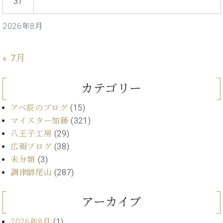
31
ト
ジオ
ピ
レン
2026年8月
ア
タル
ノ
ホー
ル・
« 7月
C.
スタ
ベ
ジオ
ヒ
空き
カテゴリー
シ
状況
ュ
動
アベ辰のブログ
(15)
タ
画
マイスター加藤
(321)
イ
収
八王子工房
(29)
ン
録
広報ブログ
(38)
レ
サ
ジ
未分類
(3)
ー
デ
ビ
調律師尾山
(287)
ン
ス
ス
音
アーカイブ
ア
楽
ッ
教
2026年8月
(1)