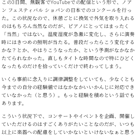
た
を
この3日間、無観客でYouTubeでの配信という形で、ノア
ラ
か
ヒ
ヒ
イ
い！
作
ン フェスティバル ショパンの日本でのコンクールを行っ
ン
ら
シ
シ
ン・
録
る
ド
の
た。この状況なので、休憩ごとに換気で外気を取り入れる
ュ
ュ
サ
音
こ
ヒ
お
タ
のはもちろん当然なのだが、ピアノにとってはまったく
タ
ロ
し
と
ス
知
イ
イ
ン
「当然」ではない。温度湿度が急激に変化し、さらに演奏
た
ト
ら
ン
ン
会
い！
時にはきつめの照明が当たる。普段だったらこう変化する
音
リ
せ
レ
の
員
と
かな？とか、やはりこうなったか、という予測がなかなか
色
ー
(入
ジ
秘
い
たてられなかった。直しもタイトな時間なので特にひどく
と
荷
デ
密
う
ベ
タ
情
なったものだけを拾っていくだけで終わってしまう。
ン
音
方
ヒ
ッ
報
ス
楽
は、
シ
チ
等)
いくら事前に念入りに調律調整をしていても、少なくとも
ニ
家
お
ュ
ュ
今までの自分の経験値ではなかなかいいかんじに対応でき
達
近
タ
ー
ベ
の
プ
ていなかった（と思う）。もっと経験を積めという話でも
く
C.
イ
ス・
ヒ
声
レ
の
あります。
ベ
ン・
イ
シ
ス
直
ヒ
ジ
ベ
ュ
リ
営
こういう状況下で、コンサートやイベントを企画、開催し
シ
ベ
ャ
ン
タ
リ
店
ていただけるのはすごくありがたいことなのだが、いつも
ュ
ヒ
パ
ト
イ
ー
舗
タ
シ
ン
以上に楽器への配慮をしていかないといけないなぁと思う
ン・
ス
ま