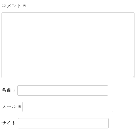
ン
迎。
コメント
※
サ
ベ
会
ベヒ
ー
C.
ヒ
社
シュ
ト
ベ
シ
案
ヒ
タイ
ュ
内
シ
タ
レ
ン・
ュ
イ
ッ
シュ
タ
お
ン・
ス
イ
ーレ
問
シ
ン
ン
合
ュ
イ
音楽
コ
せ
ー
ベ
教室
ン
レ
ン
サ
ト
ー
名前
※
納
ベ
ト
入
代
ヒ
グ
シ
実
理
メール
※
ラ
ュ
績
店
ン
タ
ホ
主
ド
サイト
イ
ー
催
ピ
ン
ル・
イ
ア