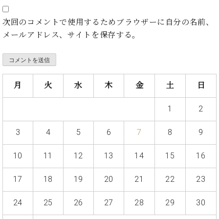
ン
迎。
サ
ベ
会
ベヒ
次回のコメントで使用するためブラウザーに自分の名前、
ー
C.
ヒ
社
シュ
ト
ベ
メールアドレス、サイトを保存する。
シ
案
ヒ
タイ
ュ
内
シ
タ
レ
ン・
ュ
イ
ッ
シュ
タ
お
ン・
ス
月
火
水
木
金
土
日
イ
ーレ
問
シ
ン
ン
合
ュ
イ
音楽
1
2
コ
せ
ー
ベ
教室
ン
レ
ン
サ
3
4
5
6
7
8
9
ト
ー
納
ベ
ト
10
11
12
13
14
15
16
入
代
ヒ
グ
シ
実
理
ラ
17
18
19
20
21
22
23
ュ
績
店
ン
タ
ホ
主
ド
イ
24
25
26
27
28
29
30
ー
催
ピ
ン
ル・
イ
ア