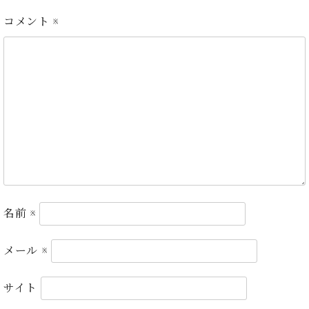
イ
ュ
ブ
ジ
(お
で
ン
タ
ロ
正
コメント
※
ャ
知
コ
イ
グ
オンライン試弾
規
パ
ら
ン
ン
デ
ン
せ・
メルマガ登録
サ
の
ィ
の
メ
ー
音
ー
取
デ
趣
ト
色
ラ
り
ィ
味
/
ー・
組
ア
か
C.
取
ベ
み
情
ら
ベ
扱
ヒ
報)
本
ヒ
店
シ
格
シ
ピ
ュ
的
ュ
ア
キ
タ
に
タ
ノ
ャ
店
イ
学
名前
※
イ
製
ン
舗・
ン
ぶ
ン
造
ペ
サ
を
方
レ
番
ー
ロ
弾
メール
※
ま
ジ
号
ン
ン・
く
で
デ
調
前
サイト
大
ン
律
に
コ
歓
ス