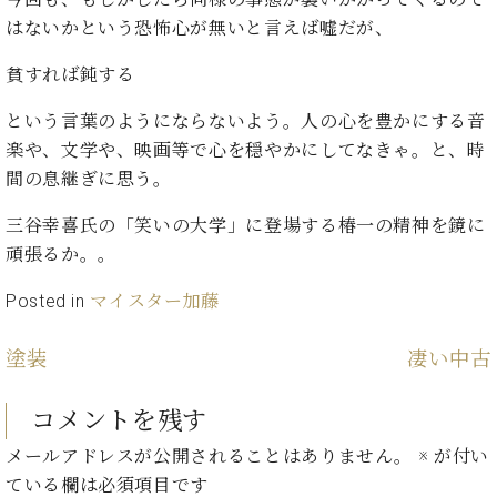
た
を
ラ
か
ヒ
ヒ
イ
い！
はないかという恐怖心が無いと言えば嘘だが、
作
ン
ら
シ
シ
ン・
録
る
ド
の
ュ
ュ
サ
貧すれば鈍する
音
こ
ヒ
お
タ
タ
ロ
し
と
ス
知
イ
イ
という言葉のようにならないよう。人の心を豊かにする音
ン
た
ト
ら
ン
ン
会
い！
楽や、文学や、映画等で心を穏やかにしてなきゃ。と、時
音
リ
せ
レ
の
員
と
間の息継ぎに思う。
色
ー
(入
ジ
秘
い
と
荷
デ
密
う
三谷幸喜氏の「笑いの大学」に登場する椿一の精神を鏡に
ベ
タ
情
ン
音
方
頑張るか。。
ヒ
ッ
報
ス
楽
は、
シ
チ
等)
ニ
家
お
Posted in
マイスター加藤
ュ
ュ
達
近
タ
ー
ベ
の
プ
く
C.
イ
塗装
凄い中古
ス・
ヒ
声
レ
の
ベ
ン・
イ
シ
ス
直
ヒ
ジ
ベ
ュ
リ
コメントを残す
営
シ
ベ
ャ
ン
タ
リ
店
ュ
ヒ
パ
メールアドレスが公開されることはありません。
※
が付い
ト
イ
ー
舗
タ
シ
ン
ている欄は必須項目です
ン・
ス
ま