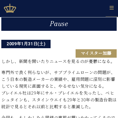
Skip
ベヒシュタインジャパン公式サイト
BECHSTEIN JAPAN Official Site
to
content
投
カ
Pause
タ
稿
ベ
ベ
ド
メ
企
ロ
C.
ナ
ヒ
ヒ
イ
ル
業
グ
ベ
シ
2009年1月31日(土)
シ
ツ
マ
情
ビ
ヒ
ュ
ュ
の
ガ
報
マイスター加藤
シ
ゲ
タ
展
タ
名
会
ュ
イ
示
イ
器
員
しかし、新聞を開いたりニュースを見るのが憂鬱になる。
ー
採
タ
ン
ン
ベ
登
用
イ
シ
で、
専門外で良く判らないが、サブプライムローンの問題が、
の
ヒ
録
情
ン
ピ
演
グ
シ
ご
こう日本の製造メーカーの業績や、雇用問題に深刻に影響
ョ
報
コ
ア
奏
ラ
ュ
案
している現実に直面すると、やるせない気分になる。
ン
ン
ノ
し
ン
タ
内
プレイエル社は29年にサル・プレイエルを失ったし、ベヒ
サ
技
ベ
た
ド
イ
ー
シュタインも、スタインウエイも29年と30年の製造台数は
術
ヒ
い！
ピ
ン
各
ト /
シ
統計で見るとそれ以前と比較すると激減した。
学
ア
店
C.
ュ
び
ノ
ブ
舗
ベ
ベ
今回も、もしかしたら同様の事態が襲いかかってくるので
タ