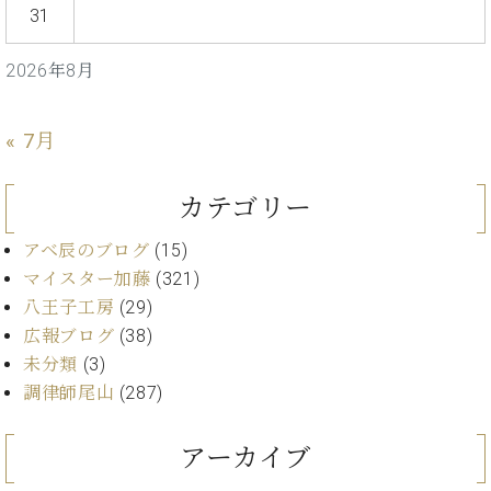
・
ス
ベ
31
ノ
セ
タ
ン
ン
ジ
ト
ト
C.
2026年8月
オ
ラ
ベ
ム
ヒ
コ
東
シ
« 7月
納
ン
京
ュ
入
ク
タ
実
ー
カテゴリー
イ
績
ル
店
ン
音
長
アベ辰のブログ
(15)
コ
楽
ご
音
マイスター加藤
(321)
ン
教
挨
楽
八王子工房
(29)
サ
室
拶
教
ー
広報ブログ
(38)
展
室
ト
示
未分類
(3)
ご
ア
情
調律師尾山
(287)
愛
ッ
報
用
プ
ホー
者
アーカイブ
ラ
ル・
の
イ
スタ
声