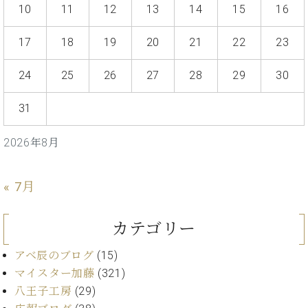
・
ス
ベ
10
11
12
13
14
15
16
ノ
セ
タ
ン
ン
ジ
ト
17
18
19
20
21
22
23
ト
C.
オ
ラ
ベ
ム
ヒ
24
25
26
27
28
29
30
コ
東
シ
納
ン
京
ュ
入
ク
31
タ
実
ー
イ
績
ル
店
2026年8月
ン
音
長
コ
楽
ご
音
ン
教
挨
« 7月
楽
サ
室
拶
教
ー
展
室
ト
カテゴリー
示
ご
ア
情
愛
ッ
アベ辰のブログ
(15)
報
用
プ
ホー
マイスター加藤
(321)
者
ラ
ル・
八王子工房
(29)
の
イ
スタ
声