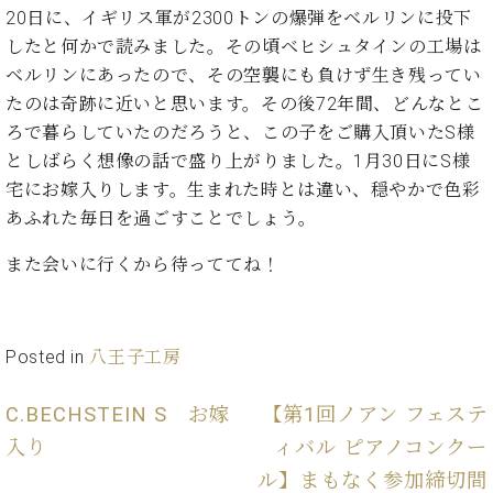
た
を
ラ
か
20日に、イギリス軍が2300トンの爆弾をベルリンに投下
ヒ
ヒ
イ
い！
作
ン
ら
シ
シ
したと何かで読みました。その頃ベヒシュタインの工場は
ン・
録
る
ド
の
ュ
ュ
サ
音
ベルリンにあったので、その空襲にも負けず生き残ってい
こ
ヒ
お
タ
タ
ロ
し
と
たのは奇跡に近いと思います。その後72年間、どんなとこ
ス
知
イ
イ
ン
た
ろで暮らしていたのだろうと、この子をご購入頂いたS様
ト
ら
ン
ン
会
い！
音
リ
せ
としばらく想像の話で盛り上がりました。1月30日にS様
レ
の
員
と
色
ー
(入
宅にお嫁入りします。生まれた時とは違い、穏やかで色彩
ジ
秘
い
と
荷
デ
密
あふれた毎日を過ごすことでしょう。
う
ベ
タ
情
ン
音
方
ヒ
ッ
報
ス
また会いに行くから待っててね！
楽
は、
シ
チ
等)
ニ
家
お
ュ
ュ
達
近
タ
ー
ベ
の
プ
く
C.
イ
Posted in
八王子工房
ス・
ヒ
声
レ
の
ベ
ン・
イ
シ
ス
直
ヒ
ジ
ベ
ュ
リ
C.BECHSTEIN S お嫁
【第1回ノアン フェステ
営
シ
ベ
ャ
ン
タ
リ
店
入り
ィバル ピアノコンクー
ュ
ヒ
パ
ト
イ
ー
舗
タ
シ
ン
ル】まもなく参加締切間
ン・
ス
ま