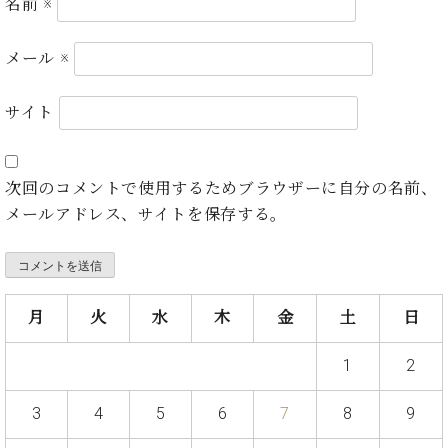
ン
名前
※
迎。
サ
ベ
会
ベヒ
ー
C.
ヒ
社
メール
※
シュ
ト
ベ
シ
案
ヒ
タイ
ュ
内
サイト
シ
タ
レ
ン・
ュ
イ
ッ
シュ
タ
お
ン・
ス
イ
ーレ
問
シ
ン
次回のコメントで使用するためブラウザーに自分の名前、
ン
合
ュ
イ
音楽
メールアドレス、サイトを保存する。
コ
せ
ー
ベ
教室
ン
レ
ン
サ
ト
ー
納
ベ
ト
月
火
水
木
金
土
日
入
代
ヒ
グ
シ
実
理
ラ
1
2
ュ
績
店
ン
タ
ホ
主
ド
イ
3
4
5
6
7
8
9
ー
催
ピ
ン
ル・
イ
ア