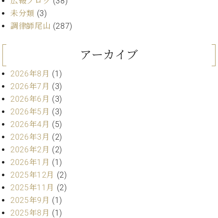
広報ブログ
(38)
ト
ジオ
未分類
(3)
ピ
レン
ア
調律師尾山
(287)
タル
ノ
ホー
ル・
アーカイブ
C.
スタ
ベ
ジオ
2026年8月
(1)
ヒ
空き
2026年7月
(3)
シ
状況
2026年6月
(3)
ュ
動
タ
2026年5月
(3)
画
イ
2026年4月
(5)
収
ン
録
2026年3月
(2)
レ
サ
2026年2月
(2)
ジ
ー
2026年1月
(1)
デ
ビ
2025年12月
(2)
ン
ス
ス
2025年11月
(2)
音
ア
楽
2025年9月
(1)
ッ
教
2025年8月
(1)