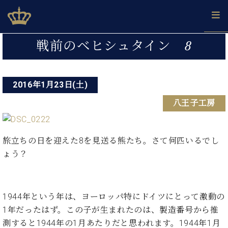
Skip
ベヒシュタインジャパン公式サイト
BECHSTEIN JAPAN Official Site
to
content
投
カ
戦前のベヒシュタイン 8
タ
稿
ベ
ベ
ド
メ
企
ロ
C.
ナ
ヒ
ヒ
イ
ル
業
グ
ベ
シ
2016年1月23日(土)
シ
ツ
マ
情
ビ
ヒ
ュ
ュ
の
ガ
報
八王子工房
シ
ゲ
タ
展
タ
名
会
ュ
イ
示
イ
器
員
ー
採
タ
ン
ン
ベ
登
用
イ
シ
で、
旅立ちの日を迎えた8を見送る熊たち。さて何匹いるでし
の
ヒ
録
情
ン
ピ
演
グ
シ
ご
ょう？
ョ
報
コ
ア
奏
ラ
ュ
案
ン
ン
ノ
し
ン
タ
内
サ
技
ベ
た
ド
イ
ー
術
ヒ
い！
1944年という年は、ヨーロッパ特にドイツにとって激動の
ピ
ン
各
ト /
シ
学
ア
1年だったはず。この子が生まれたのは、製造番号から推
店
C.
ュ
び
ノ
測すると1944年の1月あたりだと思われます。1944年1月
ブ
舗
ベ
ベ
タ