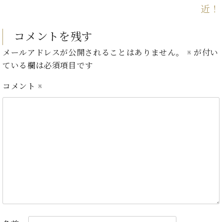
イ
ュ
ブ
ジ
(お
で
近！
ン
タ
ロ
正
ャ
知
コ
イ
グ
オンライン試弾
規
パ
ら
ン
ン
コメントを残す
デ
ン
せ・
メルマガ登録
サ
の
ィ
の
メ
メールアドレスが公開されることはありません。
※
が付い
ー
音
ー
取
デ
ている欄は必須項目です
趣
ト
色
ラ
り
ィ
味
/
ー・
組
ア
コメント
※
か
C.
取
ベ
み
情
ら
ベ
扱
ヒ
報)
本
ヒ
店
シ
格
シ
ピ
ュ
的
ュ
ア
キ
タ
に
タ
ノ
ャ
店
イ
学
イ
製
ン
舗・
ン
ぶ
ン
造
ペ
サ
を
方
レ
番
ー
ロ
弾
ま
ジ
号
ン
ン・
く
で
デ
調
前
大
ン
律
に
コ
歓
ス