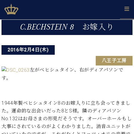
Skip
ベヒシュタインジャパン公式サイト
BECHSTEIN JAPAN Official Site
to
content
投
カ
C.BECHSTEIN 8 お嫁入り
タ
稿
ベ
ベ
ド
メ
企
ロ
C.
ナ
ヒ
ヒ
イ
ル
業
グ
ベ
シ
2016年2月4日(木)
シ
ツ
マ
情
ビ
ヒ
ュ
ュ
の
ガ
報
八王子工房
シ
ゲ
タ
展
タ
名
会
ュ
イ
示
イ
器
員
左がベヒシュタイン、右がディアパソンで
ー
採
タ
ン
ン
ベ
登
す。
用
イ
シ
で、
の
ヒ
録
情
ン
ピ
演
グ
シ
ご
ョ
報
コ
ア
奏
ラ
ュ
案
ン
ン
ノ
し
ン
タ
内
1944年製ベヒシュタイン8のお嫁入りに立ち会ってきまし
サ
技
ベ
た
ド
イ
た。運命的な出会いだった8とS様。隣のディアパソン
ー
術
ヒ
い！
ピ
ン
各
No.132はお母さまの形見だそうです。オーバーホールもし
ト /
シ
学
ア
店
大事にされているのがよくわかりました。消音ユニットが
C.
ュ
び
ノ
ブ
舗
ベ
ベ
タ