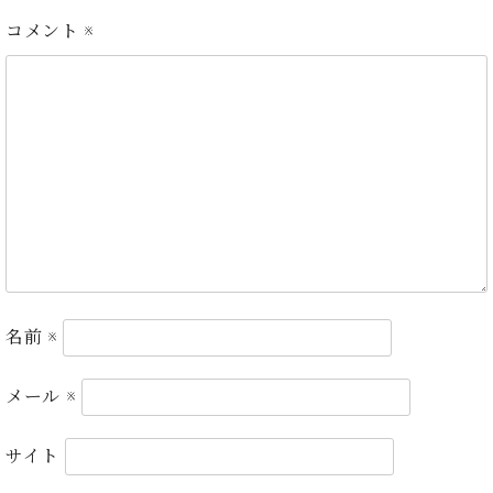
・
ス
ベ
ノ
セ
コメント
※
タ
ン
ン
ジ
ト
ト
C.
オ
ラ
ベ
ム
ヒ
コ
東
シ
納
ン
京
ュ
入
ク
タ
実
ー
イ
績
ル
店
ン
音
長
コ
楽
ご
音
ン
教
挨
楽
サ
室
拶
教
ー
名前
※
展
室
ト
示
ご
ア
情
メール
※
愛
ッ
報
用
プ
ホー
者
ラ
サイト
ル・
の
イ
スタ
声