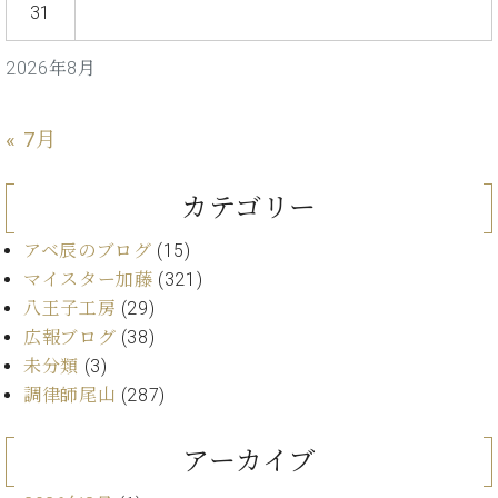
プ
室
31
ラ
ピ
イ
ア
2026年8月
ト
ノ
ピ
の
ア
コ
« 7月
ノ
ン
シ
カテゴリー
ェ
C.
ル
ベ
アベ辰のブログ
(15)
ジ
ヒ
ュ
マイスター加藤
(321)
シ
ア
ュ
八王子工房
(29)
ク
タ
広報ブログ
(38)
セ
イ
未分類
(3)
ス
ン
調律師尾山
(287)
セン
ア
トラ
カ
ム東
デ
アーカイブ
京の
ミ
ご案