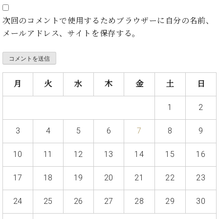
ト
ジオ
ピ
レン
次回のコメントで使用するためブラウザーに自分の名前、
ア
タル
メールアドレス、サイトを保存する。
ノ
ホー
ル・
C.
スタ
ベ
ジオ
ヒ
空き
月
火
水
木
金
土
日
シ
状況
ュ
動
1
2
タ
画
イ
収
3
4
5
6
7
8
9
ン
録
レ
サ
10
11
12
13
14
15
16
ジ
ー
デ
ビ
ン
17
18
19
20
21
22
23
ス
ス
音
ア
楽
24
25
26
27
28
29
30
ッ
教