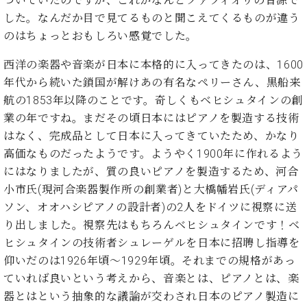
ついていたのですが、これがなんとファツィオリの音源で
た
を
ラ
か
ヒ
ヒ
イ
い！
した。なんだか目で見てるものと聞こえてくるものが違う
作
ン
ら
シ
シ
ン・
録
る
のはちょっとおもしろい感覚でした。
ド
の
ュ
ュ
サ
音
こ
ヒ
お
タ
タ
ロ
し
と
西洋の楽器や音楽が日本に本格的に入ってきたのは、1600
ス
知
イ
イ
ン
た
年代から続いた鎖国が解けあの有名なペリーさん、黒船来
ト
ら
ン
ン
会
い！
音
リ
せ
航の1853年以降のことです。奇しくもベヒシュタインの創
レ
の
員
と
色
ー
(入
業の年ですね。まだその頃日本にはピアノを製造する技術
ジ
秘
い
と
荷
デ
密
はなく、完成品として日本に入ってきていたため、かなり
う
ベ
タ
情
ン
音
方
高価なものだったようです。ようやく1900年に作れるよう
ヒ
ッ
報
ス
楽
は、
にはなりましたが、質の良いピアノを製造するため、河合
シ
チ
等)
ニ
家
お
ュ
小市氏(現河合楽器製作所の創業者)と大橋幡岩氏(ディアパ
ュ
達
近
タ
ソン、オオハシピアノの設計者)の2人をドイツに視察に送
ー
ベ
の
プ
く
C.
イ
ス・
り出しました。視察先はもちろんベヒシュタインです！ベ
ヒ
声
レ
の
ベ
ン・
イ
シ
ス
直
ヒシュタインの技術者シュレーゲルを日本に招聘し指導を
ヒ
ジ
ベ
ュ
リ
営
仰いだのは1926年頃～1929年頃。それまでの規格があっ
シ
ベ
ャ
ン
タ
リ
店
ュ
ヒ
パ
ていれば良いという考えから、音楽とは、ピアノとは、楽
ト
イ
ー
舗
タ
シ
ン
器とはという抽象的な議論が交わされ日本のピアノ製造に
ン・
ス
ま