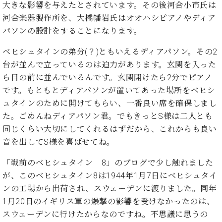
イ
ュ
ブ
大きな影響を与えたとされています。その後河合小市氏は
ジ
(お
で
ン
タ
ロ
正
河合楽器製作所を、大橋幡岩氏はオオハシピアノやディア
ャ
知
コ
イ
グ
オンライン試弾
規
パ
ら
パソンの設計をすることになります。
ン
ン
デ
ン
せ・
メルマガ登録
サ
の
ィ
の
メ
ベヒシュタインの弟分(？)ともいえるディアパソン。その2
ー
音
ー
取
デ
台が並んで立っているのは迫力があります。玄関を入った
趣
ト
色
ラ
り
ィ
味
/
ら目の前に並んでいるんです。玄関開けたら2分でピアノ
ー・
組
ア
か
C.
取
です。もともとディアパソンが置いてあった場所をベヒシ
ベ
み
情
ら
ベ
扱
ュタインのために開けてもらい、一番良い席を確保しまし
ヒ
報)
本
ヒ
店
シ
た。ごめんねディアパソン君。でもきっとS様は二人とも
格
シ
ピ
ュ
同じくらい大切にしてくれるはずだから、これからも良い
的
ュ
ア
キ
タ
音を出してS様を喜ばせてね。
に
タ
ノ
ャ
店
イ
学
イ
製
ン
舗・
ン
「戦前のベヒシュタイン 8」のブログで少し触れました
ぶ
ン
造
ペ
サ
を
方
レ
番
ー
が、このベヒシュタイン8は1944年1月7日にベヒシュタイ
ロ
弾
ま
ジ
号
ン
ン・
ンの工場から出荷され、スウェーデンに渡りました。同年
く
で
デ
調
1月20日のイギリス軍の爆撃の影響を受けなかったのは、
前
大
ン
律
に
コ
スウェーデンに行けたからなのですね。不思議に思うの
歓
ス