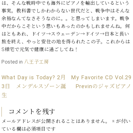
ン
は、そんな戦時中でも海外にピアノを輸出しているという
迎。
サ
ベ
会
事実。教科書でしかわからない世代だと、戦争中はそんな
ベヒ
ー
C.
ヒ
社
余裕なんてなさそうなのに。。と思ってしまいます。戦争
シュ
ト
ベ
シ
案
中だからこそという思いもあったのかもしれませんね。何
ヒ
タイ
ュ
内
シ
はともあれ、ドイツ→スウェーデン→ドイツ→日本と長い
タ
レ
ン・
ュ
旅を終え、やっと安住の地を得られたこの子。これからは
イ
ッ
シュ
タ
お
ン・
ス
S様宅で元気で健康に過ごしてね！
イ
ーレ
問
シ
ン
ン
Posted in
八王子工房
合
ュ
イ
音楽
コ
せ
ー
ベ
教室
ン
レ
ン
What Day is Today? 2月
My Favorite CD Vol.29
サ
ト
3日 メンデルスゾーン誕
Previnのジャズピアノ
ー
納
ベ
ト
生
入
代
ヒ
グ
シ
実
理
ラ
ュ
コメントを残す
績
店
ン
タ
ホ
主
ド
メールアドレスが公開されることはありません。
※
が付い
イ
ー
催
ピ
ン
ている欄は必須項目です
ル・
イ
ア