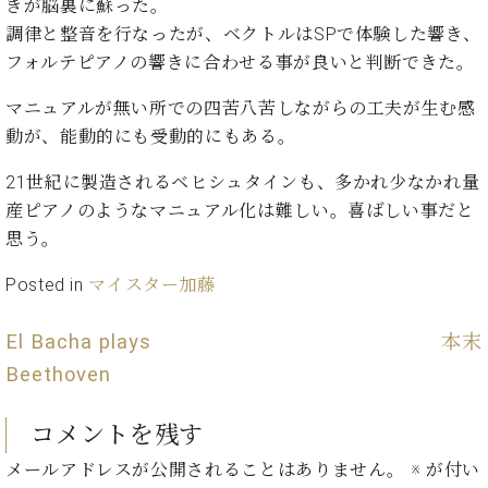
・
きが脳裏に蘇った。
ス
ベ
ノ
セ
調律と整音を行なったが、ベクトルはSPで体験した響き、
タ
ン
ン
ジ
ト
フォルテピアノの響きに合わせる事が良いと判断できた。
ト
C.
オ
ラ
ベ
マニュアルが無い所での四苦八苦しながらの工夫が生む感
ム
ヒ
コ
東
動が、能動的にも受動的にもある。
シ
納
ン
京
ュ
入
ク
21世紀に製造されるベヒシュタインも、多かれ少なかれ量
タ
実
ー
産ピアノのようなマニュアル化は難しい。喜ばしい事だと
イ
績
ル
店
ン
思う。
音
長
コ
楽
ご
音
ン
Posted in
マイスター加藤
教
挨
楽
サ
室
拶
教
ー
展
El Bacha plays
本末
室
ト
示
ご
Beethoven
ア
情
愛
ッ
報
用
プ
コメントを残す
ホー
者
ラ
ル・
の
メールアドレスが公開されることはありません。
※
が付い
イ
スタ
声