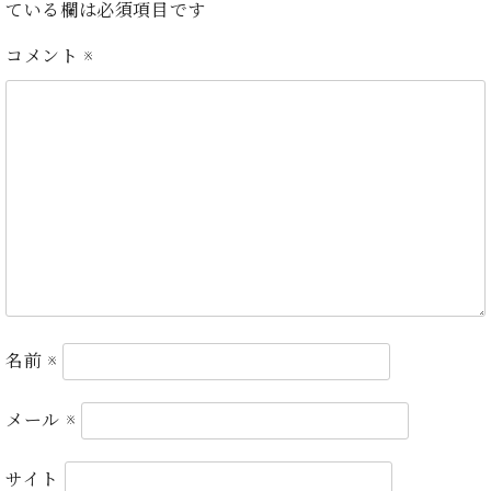
ている欄は必須項目です
ト
ジオ
ピ
レン
コメント
※
ア
タル
ノ
ホー
ル・
C.
スタ
ベ
ジオ
ヒ
空き
シ
状況
ュ
動
タ
画
イ
収
ン
録
レ
サ
ジ
ー
名前
※
デ
ビ
ン
ス
メール
※
ス
音
ア
楽
ッ
教
サイト