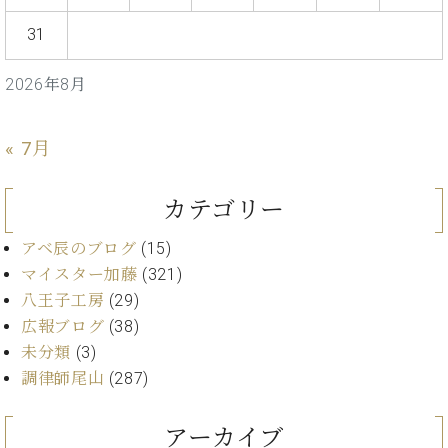
ー
内
31
(PDF)
W.
お
ホ
2026年8月
問
フ
い
マ
合
ン
« 7月
わ
プ
せ
ロ
カテゴリー
フ
ェ
アベ辰のブログ
(15)
本
ッ
社
マイスター加藤
(321)
シ
：
ョ
八王子工房
(29)
八
ナ
広報ブログ
(38)
王
ル
子
未分類
(3)
・
調律師尾山
(287)
技
W.
術
ホ
営
アーカイブ
フ