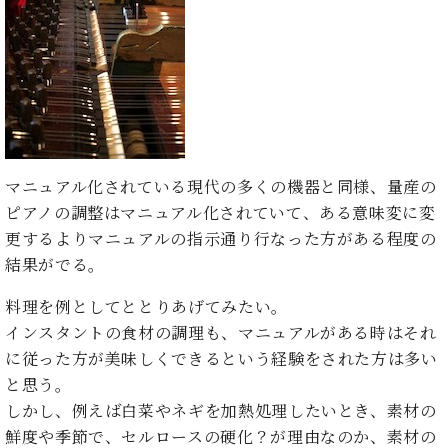
た
を
ラ
か
ヒ
ヒ
イ
い！
作
ン
ら
シ
シ
ン・
録
る
ド
の
ュ
ュ
サ
音
こ
ヒ
お
タ
タ
ロ
し
と
ス
知
イ
イ
ン
た
ト
ら
ン
ン
会
い！
音
リ
せ
レ
の
員
と
色
ー
(入
ジ
秘
い
マニュアル化されている現代の多くの機器と同様、量産の
と
荷
デ
密
う
ベ
タ
情
ピアノの調整はマニュアル化されていて、ある意味変に変
ン
音
方
ヒ
ッ
報
ス
更するよりマニュアルの指示通り行なった方がある程度の
楽
は、
シ
チ
等)
ニ
家
結果がでる。
お
ュ
ュ
達
近
タ
ー
料理を例としてととりあげてみたい。
ベ
の
プ
く
C.
イ
ス・
ヒ
声
レ
の
インスタントの食材の調理も、マニュアルがある時はそれ
ベ
ン・
イ
シ
ス
直
に従った方が美味しくできるという経験をされた方は多い
ヒ
ジ
ベ
ュ
リ
営
シ
ベ
ャ
と思う。
ン
タ
リ
店
ュ
ヒ
パ
しかし、例えば白菜やネギを加熱処理したいとき、素材の
ト
イ
ー
舗
タ
シ
ン
鮮度や季節で、セルロースの硬化？が理由なのか、素材の
ン・
ス
ま