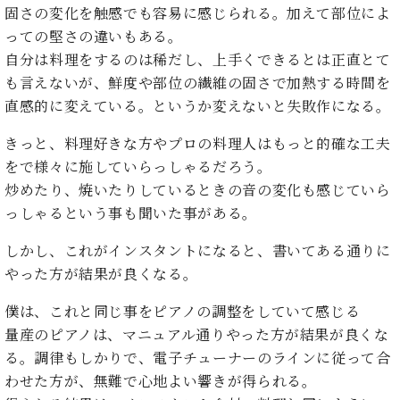
イ
ュ
ブ
ジ
(お
固さの変化を触感でも容易に感じられる。加えて部位によ
で
ン
タ
ロ
正
ャ
知
っての堅さの違いもある。
コ
イ
グ
オンライン試弾
規
パ
ら
自分は料理をするのは稀だし、上手くできるとは正直とて
ン
ン
デ
ン
せ・
メルマガ登録
サ
の
も言えないが、鮮度や部位の繊維の固さで加熱する時間を
ィ
の
メ
ー
音
ー
直感的に変えている。というか変えないと失敗作になる。
取
デ
趣
ト
色
ラ
り
ィ
味
/
ー・
きっと、料理好きな方やプロの料理人はもっと的確な工夫
組
ア
か
C.
取
ベ
をで様々に施していらっしゃるだろう。
み
情
ら
ベ
扱
ヒ
報)
炒めたり、焼いたりしているときの音の変化も感じていら
本
ヒ
店
シ
っしゃるという事も聞いた事がある。
格
シ
ピ
ュ
的
ュ
ア
キ
タ
しかし、これがインスタントになると、書いてある通りに
に
タ
ノ
ャ
店
イ
やった方が結果が良くなる。
学
イ
製
ン
舗・
ン
ぶ
ン
造
ペ
サ
を
僕は、これと同じ事をピアノの調整をしていて感じる
方
レ
番
ー
ロ
弾
ま
量産のピアノは、マニュアル通りやった方が結果が良くな
ジ
号
ン
ン・
く
で
デ
調
る。調律もしかりで、電子チューナーのラインに従って合
前
大
ン
律
わせた方が、無難で心地よい響きが得られる。
に
コ
歓
ス