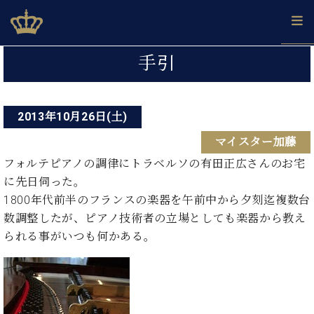
Skip
ベヒシュタインジャパン公式サイト
BECHSTEIN JAPAN Official Site
to
content
投
カ
手引
タ
稿
ベ
ベ
ド
メ
企
ロ
C.
ナ
ヒ
ヒ
イ
ル
業
グ
ベ
シ
2013年10月26日(土)
シ
ツ
マ
情
ビ
ヒ
ュ
ュ
の
ガ
報
マイスター加藤
シ
ゲ
タ
展
タ
名
会
ュ
イ
示
イ
器
員
フォルテピアノの調律にトラベルソの有田正広さんのお宅
ー
採
タ
ン
ン
ベ
登
に先日伺った。
用
イ
シ
で、
の
ヒ
録
1800年代前半のフランスの楽器を午前中から夕刻迄複数台
情
ン
ピ
演
グ
シ
ご
ョ
報
数調整したが、ピアノ技術者の立場としても楽器から教え
コ
ア
奏
ラ
ュ
案
ン
られる事がいつも何かある。
ン
ノ
し
ン
タ
内
サ
技
ベ
た
ド
イ
ー
術
ヒ
い！
ピ
ン
各
ト /
シ
学
ア
店
C.
ュ
び
ノ
ブ
舗
ベ
ベ
タ