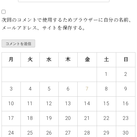
プ
室
ラ
ピ
イ
ア
次回のコメントで使用するためブラウザーに自分の名前、
ト
ノ
ピ
メールアドレス、サイトを保存する。
の
ア
コ
ノ
ン
シ
ェ
C.
月
火
水
木
金
土
日
ル
ベ
ジ
ヒ
1
2
ュ
シ
ア
ュ
3
4
5
6
7
8
9
ク
タ
セ
イ
ス
10
11
12
13
14
15
16
ン
セン
ア
トラ
カ
17
18
19
20
21
22
23
ム東
デ
京の
ミ
24
25
26
27
28
29
30
ご案