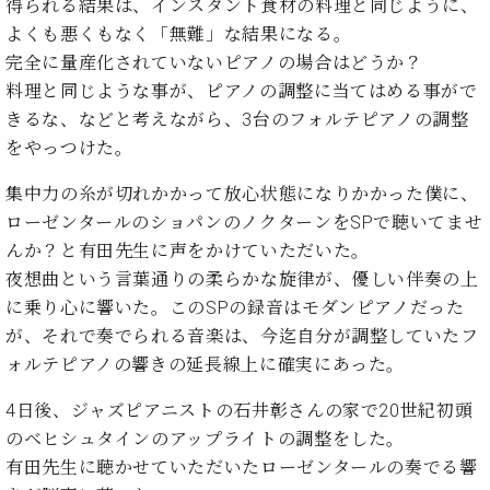
ン
得られる結果は、インスタント食材の料理と同じように、
迎。
サ
よくも悪くもなく「無難」な結果になる。
ベ
会
ベヒ
ー
C.
ヒ
完全に量産化されていないピアノの場合はどうか？
社
シュ
ト
ベ
シ
案
料理と同じような事が、ピアノの調整に当てはめる事がで
ヒ
タイ
ュ
内
きるな、などと考えながら、3台のフォルテピアノの調整
シ
タ
レ
ン・
をやっつけた。
ュ
イ
ッ
シュ
タ
お
ン・
ス
集中力の糸が切れかかって放心状態になりかかった僕に、
イ
ーレ
問
シ
ン
ン
ローゼンタールのショパンのノクターンをSPで聴いてませ
合
ュ
イ
音楽
コ
んか？と有田先生に声をかけていただいた。
せ
ー
ベ
教室
ン
レ
ン
夜想曲という言葉通りの柔らかな旋律が、優しい伴奏の上
サ
ト
に乗り心に響いた。このSPの録音はモダンピアノだった
ー
納
が、それで奏でられる音楽は、今迄自分が調整していたフ
ベ
ト
入
代
ヒ
ォルテピアノの響きの延長線上に確実にあった。
グ
シ
実
理
ラ
ュ
績
店
4日後、ジャズピアニストの石井彰さんの家で20世紀初頭
ン
タ
ホ
主
ド
のベヒシュタインのアップライトの調整をした。
イ
ー
催
ピ
有田先生に聴かせていただいたローゼンタールの奏でる響
ン
ル・
イ
ア