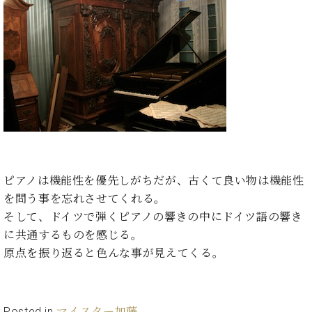
ト
ジオ
ピ
レン
ア
タル
ノ
ホー
ル・
C.
スタ
ベ
ジオ
ヒ
空き
シ
状況
ュ
動
タ
画
イ
収
ピアノは機能性を優先しがちだが、古くて良い物は機能性
ン
録
を問う事を忘れさせてくれる。
レ
サ
そして、ドイツで弾くピアノの響きの中にドイツ語の響き
ジ
ー
に共通するものを感じる。
デ
ビ
ン
原点を振り返ると色んな事が見えてくる。
ス
ス
音
ア
楽
ッ
教
Posted in
マイスター加藤