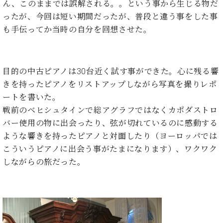
・
ん、このままでは誤解される。。という事から生じる物だ
ス
ベ
ノ
セ
ったが、今回は短い期間だったが、普段と違う事をした事
タ
ン
ン
ジ
ト
も手伝ってか当時の自分を回想させた。
ト
C.
オ
ラ
ベ
ム
ヒ
コ
東
シ
納
ン
京
目的の中古ピアノは30台近く試す事ができた。心に残る響
ュ
入
ク
きを持ったピアノをリストアップしながら写真を撮りレポ
タ
実
ー
イ
ートを書いた。
績
ル
店
ン
音
長
戦前のベヒシュタインで総アグラフではなくカポダストロ
コ
楽
ご
バー使用の物に出会ったり、弦が切れているのに感動する
音
ン
教
挨
楽
ような響きを持ったピアノと対面したり（ヨーロッパでは
サ
室
拶
教
こういうピアノに出会う事がたまになります）、ワクワク
ー
展
室
しながらの旅だった。
ト
示
ご
ア
情
愛
ッ
報
用
プ
ホー
者
ラ
ル・
の
イ
スタ
声