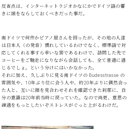
イ
ュ
ブ
ジ
(お
で
反省点は、インターネットラジオかなにかでドイツ語の響
ン
タ
ロ
正
ャ
知
コ
イ
グ
オンライン試弾
きに頭をならしておくべきだった事だ。
規
パ
ら
ン
ン
デ
ン
せ・
メルマガ登録
サ
の
ィ
の
メ
ー
音
ー
取
デ
南ドイツで何件かピアノ屋さんを回ったが、その地の人達
趣
ト
色
ラ
り
ィ
味
/
は日本人（の発音）慣れしているわけでなく、標準語で対
ー・
組
ア
か
C.
取
応してくれる事すら幸いな筈であるわけで、訪問した先で
ベ
み
情
ら
ベ
扱
ヒ
コーヒーをご馳走になりながら会話しても、全て普通に通
報)
本
ヒ
店
シ
じるでしょ。という分けにはいかなかった。
格
シ
ピ
ュ
それに加え、久しぶりに見る南ドイツの Budesstrasse の
的
ュ
ア
キ
タ
に
雰囲気や、10年ぶり位に会う人や、約20年ぶりに偶然会っ
タ
ノ
ャ
店
イ
学
イ
製
ン
舗・
た人と、互いに顔を見合わせそれを確認できた刹那に、自
ン
ぶ
ン
造
ペ
サ
分の意識は20年前当時に戻っていた。なので尚更、意思の
を
方
レ
番
ー
ロ
弾
疎通をもっとしたいぞストレスがぐっと上がるわけだ。
ま
ジ
号
ン
ン・
く
で
デ
調
前
大
ン
律
に
コ
歓
ス