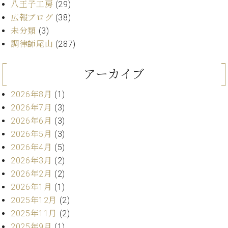
八王子工房
(29)
ーロ
広報ブログ
(38)
ピア
C.BECHSTEIN
未分類
(3)
ノ特
Digital(ベ
調律師尾山
(287)
選中
ヒ
古】
シ
イ
アーカイブ
ュ
ベ
タ
ン
2026年8月
(1)
イ
ト
ン
2026年7月
(3)
情
デ
2026年6月
(3)
報
ジ
八
2026年5月
(3)
タ
王
2026年4月
(5)
ル)
子
2026年3月
(2)
工
2026年2月
(2)
房
2026年1月
(1)
ブ
2025年12月
(2)
ロ
グ
2025年11月
(2)
ア
2025年9月
(1)