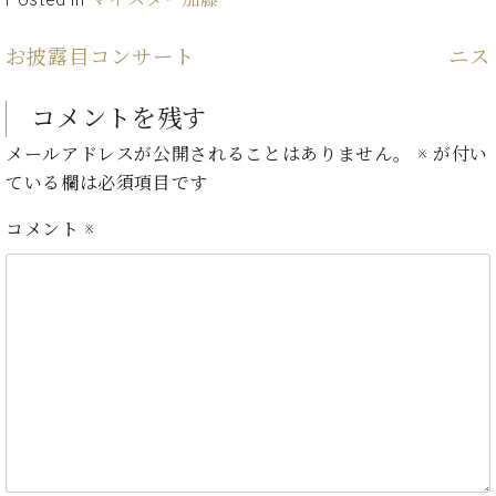
プ
室
ラ
ピ
イ
ア
お披露目コンサート
ニス
ト
ノ
ピ
の
コメントを残す
ア
コ
ノ
ン
メールアドレスが公開されることはありません。
※
が付い
シ
ている欄は必須項目です
ェ
C.
ル
コメント
※
ベ
ジ
ヒ
ュ
シ
ア
ュ
ク
タ
セ
イ
ス
ン
セン
ア
トラ
カ
ム東
デ
京の
ミ
ご案