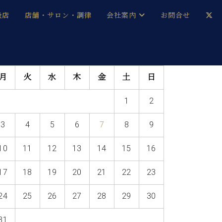
扱店
店舗・サロン・調律
会社案内
お問合せ
企業情報
メルマガ登録
月
火
水
木
金
土
日
採用情報
1
2
ベヒシュタイン・サロン会員
3
4
5
6
7
8
9
本社：八王子・技術営業センター
ベヒシュタイン・ジャパンブログ
10
11
12
13
14
15
16
17
18
19
20
21
22
23
中古】
24
25
26
27
28
29
30
31