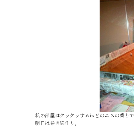
ン
C.ベヒシュタイン コンサート
アクセス
納入実績 
グランドピアノ
セントラム東京のご案内(PDF)
お問い合わせ
ご愛用者の
C.ベヒシュタイン アカデミー
アーティストカスタマーサービス(
W.ホフマン プロフェッショナル
アフターサービス(調律)
W.ホフマン トラディション
調律師紹介
調律料金表
お問い合わせ
W.ホフマン ヴィジョン
尾山調律師のブログ Die Musikgasse（音楽の小道）
C.BECHSTEIN Digital(ベヒシュタイン デジタル)
私の部屋はクラクラするほどのニスの香り
明日は巻き線作り。