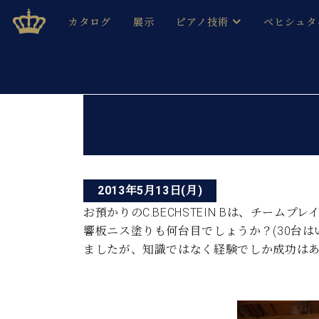
Skip
ベヒシュタインジャパン公式サイト
BECHSTEIN JAPAN Official Site
カタログ
展示
ピアノ技術
ベヒシュタ
to
content
ベヒシュタインのグランドピ
ドイツの名
作ること
ベヒシュタインで、 演奏したい！ 学びたい！ 録音した
投
C.ベヒシュタイン コンサート / C.ベヒシュタイ
ブランドヒ
音色とタッチ
稿
ベヒシュタイン・
趣味から本格的に学ぶ方まで大歓迎。
音楽家達の
ナ
C.ベヒシュタイン コンサート
ベヒシュタイン・ジャパンの
み
ビ
ベヒシュタイン・セントラム 東
ベヒシュタ
2013年5月13日(月)
ゲ
お預かりのC.BECHSTEIN Bは、チームプ
ピアノ製造番号
店長ご挨拶
ベヒシュタ
響板ニス塗りも何台目でしょうか？(30台は
ー
展示情報
ましたが、知識ではなく経験でしか成功は
ホール・スタジオレンタル
ベヒシュタ
シ
ホール・スタジオ空き状況
動画収録サービス
ョ
納入実績 
音楽教室
ピアノのコンシェルジュ