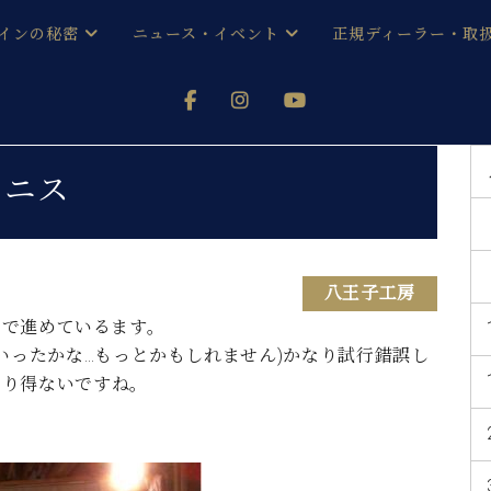
インの秘密
ニュース・イベント
正規ディーラー・取
アノを
器ベヒシュタイン
メルマガ会員登録ご案内
い！ という方は、お近くの直営店舗まで
オンライン試弾
ン レジデンス
ストリー
各店舗からのお知らせ
ニス
(入荷情報等)
シューレ音楽教室
声
/
C.ベヒシュタイン レジデンス
取り組
プレスリリース
(お知らせ・メディア情報)
京
インの音色
八王子工房
レイで進めているます。
キャンペーン
スタッフご挨拶
インを弾く前に
いったかな…もっとかもしれません)かなり試行錯誤し
技術者紹介
あり得ないですね。
展示情報【ユーロピアノ特選
コンサート
イン・シューレ
イベント情報
八王子工房ブログ
レッスンイベント
ホール・スタジオ
アクセス
お問い合わせ