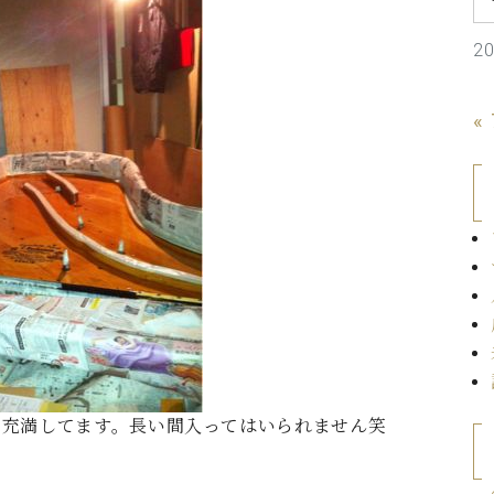
C.ベヒシュタイン コンサート
代理店主催イベント
音楽教室
アップライトピアノ
2
コンクール
声
«
音楽教室
調律)
で充満してます。長い間入ってはいられません笑