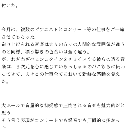
イ
ュ
ブ
ジ
(お
で
付いた。
ン
タ
ロ
正
ャ
知
コ
イ
グ
オンライン試弾
規
パ
ら
ン
ン
デ
ン
せ・
メルマガ登録
サ
の
ィ
の
メ
今月は、複数のピアニストとコンサート等の仕事をご一緒
ー
音
ー
取
デ
させてもらった。
趣
ト
色
ラ
り
ィ
味
造り上げられる音楽は夫々の方々の人間的な雰囲気が違う
/
ー・
組
ア
か
C.
のと同様、漂う響きの色合いは全く違う。
取
ベ
み
情
ら
ベ
扱
が、わざわざベヒシュタインをチョイスする彼らの造る音
ヒ
報)
本
ヒ
店
シ
楽は、３次元を心に感じていらっしゃるのがこちらに伝わ
格
シ
ピ
ュ
ってきて、夫々との仕事全てにおいて新鮮な感動を覚え
的
ュ
ア
キ
タ
た。
に
タ
ノ
ャ
店
イ
学
イ
製
ン
舗・
ン
ぶ
ン
造
ペ
サ
を
方
レ
番
ー
ロ
弾
大ホールで音量的な抑揚感で圧倒される音楽も魅力的だと
ま
ジ
号
ン
ン・
く
思う。
で
デ
調
前
大
ン
律
そう言う表現がコンサートでも録音でも圧倒的に多かっ
に
コ
歓
ス
た。