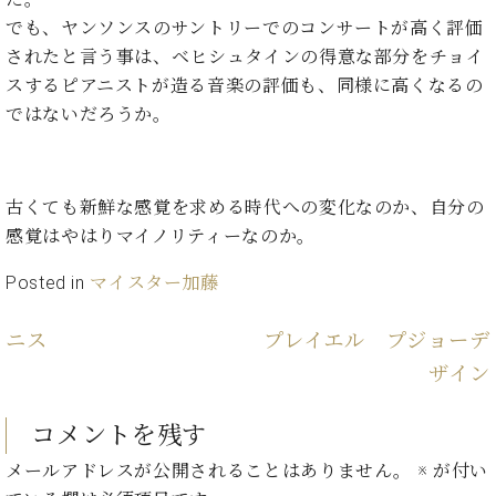
ン
迎。
サ
でも、ヤンソンスのサントリーでのコンサートが高く評価
ベ
会
ベヒ
ー
C.
されたと言う事は、ベヒシュタインの得意な部分をチョイ
ヒ
社
シュ
ト
ベ
スするピアニストが造る音楽の評価も、同様に高くなるの
シ
案
ヒ
タイ
ュ
内
ではないだろうか。
シ
タ
レ
ン・
ュ
イ
ッ
シュ
タ
お
ン・
ス
イ
ーレ
問
古くても新鮮な感覚を求める時代への変化なのか、自分の
シ
ン
ン
合
ュ
イ
音楽
感覚はやはりマイノリティーなのか。
コ
せ
ー
ベ
教室
ン
レ
ン
Posted in
マイスター加藤
サ
ト
ー
ニス
プレイエル プジョーデ
納
ベ
ト
入
代
ヒ
グ
ザイン
シ
実
理
ラ
ュ
績
店
ン
コメントを残す
タ
ホ
主
ド
イ
ー
催
ピ
メールアドレスが公開されることはありません。
※
が付い
ン
ル・
イ
ア