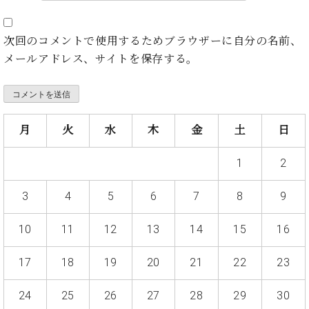
ト
ジオ
ピ
レン
ア
タル
次回のコメントで使用するためブラウザーに自分の名前、
ノ
ホー
メールアドレス、サイトを保存する。
ル・
C.
スタ
ベ
ジオ
ヒ
空き
シ
月
火
水
木
金
土
日
状況
ュ
動
タ
画
1
2
イ
収
ン
録
3
4
5
6
7
8
9
レ
サ
ジ
ー
10
11
12
13
14
15
16
デ
ビ
ン
ス
17
18
19
20
21
22
23
ス
音
ア
楽
ッ
24
25
26
27
28
29
30
教