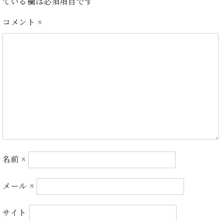
・
ている欄は必須項目です
ス
ベ
ノ
セ
タ
ン
ン
コメント
※
ジ
ト
ト
C.
オ
ラ
ベ
ム
ヒ
コ
東
シ
納
ン
京
ュ
入
ク
タ
実
ー
イ
績
ル
店
ン
音
長
コ
楽
ご
音
ン
教
挨
楽
サ
室
拶
教
ー
展
室
名前
※
ト
示
ご
ア
情
愛
ッ
報
メール
※
用
プ
ホー
者
ラ
ル・
の
サイト
イ
スタ
声