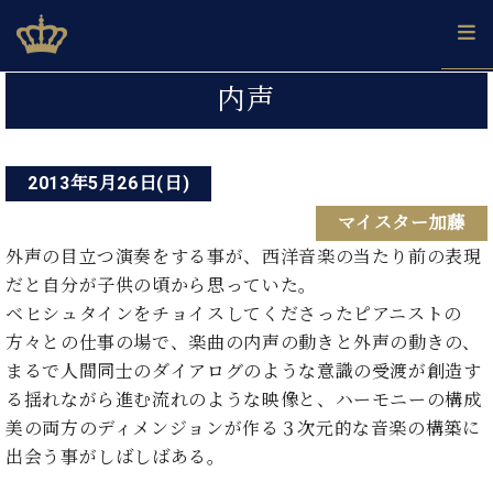
Skip
ベヒシュタインジャパン公式サイト
BECHSTEIN JAPAN Official Site
to
content
投
カ
内声
タ
稿
ベ
ベ
ド
メ
企
ロ
C.
ナ
ヒ
ヒ
イ
ル
業
グ
ベ
シ
2013年5月26日(日)
シ
ツ
マ
情
ビ
ヒ
ュ
ュ
の
ガ
報
マイスター加藤
シ
ゲ
タ
展
タ
名
会
ュ
イ
示
イ
器
員
外声の目立つ演奏をする事が、西洋音楽の当たり前の表現
ー
採
タ
ン
ン
ベ
登
だと自分が子供の頃から思っていた。
用
イ
シ
で、
の
ヒ
録
ベヒシュタインをチョイスしてくださったピアニストの
情
ン
ピ
演
グ
シ
ご
ョ
報
方々との仕事の場で、楽曲の内声の動きと外声の動きの、
コ
ア
奏
ラ
ュ
案
ン
まるで人間同士のダイアログのような意識の受渡が創造す
ン
ノ
し
ン
タ
内
サ
技
ベ
た
る揺れながら進む流れのような映像と、ハーモニーの構成
ド
イ
ー
術
ヒ
い！
ピ
ン
美の両方のディメンジョンが作る３次元的な音楽の構築に
各
ト /
シ
学
ア
出会う事がしばしばある。
店
C.
ュ
び
ノ
ブ
舗
ベ
ベ
タ