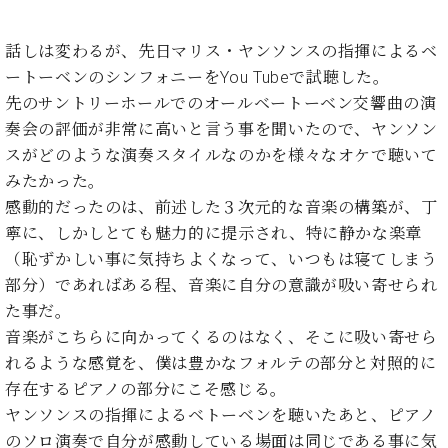
た
を
ラ
か
ヒ
ヒ
イ
い！
作
ン
ら
シ
シ
ン・
録
る
話しは変わるが、先日マリス・ヤンソンスの指揮によるベ
ド
の
ュ
ュ
サ
音
こ
ートーベンのシンフォニーをYou Tubeで試聴した。
ヒ
お
タ
タ
ロ
し
と
ス
知
先のサントリーホールでのオールベートーベン交響曲の演
イ
イ
ン
た
ト
ら
ン
奏会の評価が非常に高いと言う事を聞いたので、ヤンソン
ン
会
い！
音
リ
せ
レ
の
員
スがどのような演奏スタイルなのかを様々なオケで聴いて
と
色
ー
(入
ジ
秘
い
みたかった。
と
荷
デ
密
う
感動的だったのは、前述した３次元的な音楽の構築が、丁
ベ
タ
情
ン
音
方
ヒ
寧に、しかしとても魅力的に提示され、特に静かな楽章
ッ
報
ス
楽
は、
シ
チ
等)
ニ
（恥ずかしい事に気持ちよくなって、いつもは寝てしまう
家
お
ュ
ュ
部分）であればある程、音楽に自分の意識が吸い寄せられ
達
近
タ
ー
ベ
の
プ
く
た事だ。
C.
イ
ス・
ヒ
声
レ
の
音楽がこちらに向かってくるのはなく、そこに吸い寄せら
ベ
ン・
イ
シ
ス
直
ヒ
ジ
れるような感覚を、僕は豊かなフォルテの部分と対照的に
ベ
ュ
リ
営
シ
ベ
ャ
存在するピアノの部分にこそ感じる。
ン
タ
リ
店
ュ
ヒ
パ
ト
ヤンソンスの指揮によるベトーベンを聴いたあと、ピアノ
イ
ー
舗
タ
シ
ン
ン・
ス
のソロ演奏で自分が感動している場面は同じである事に気
ま