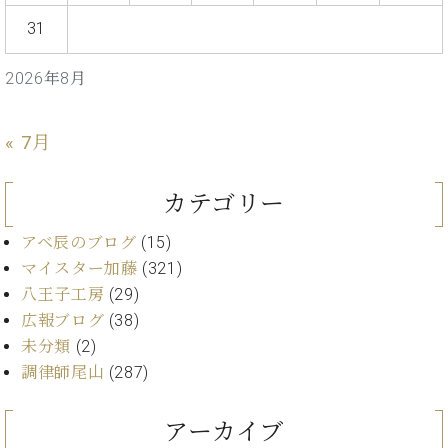
プ
室
ラ
ピ
31
イ
ア
ト
ノ
2026年8月
ピ
の
ア
コ
ノ
ン
« 7月
シ
ェ
C.
カテゴリー
ル
ベ
ジ
ヒ
アベ辰のブログ
(15)
ュ
シ
マイスター加藤
(321)
ア
ュ
ク
八王子工房
(29)
タ
セ
イ
広報ブログ
(38)
ス
ン
未分類
(2)
セン
ア
調律師尾山
(287)
トラ
カ
ム東
デ
京の
アーカイブ
ミ
ご案