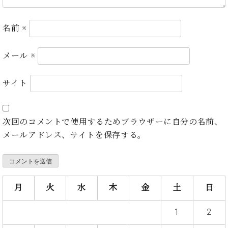
・
ス
ベ
ノ
セ
タ
ン
ン
名前
※
ジ
ト
ト
C.
オ
ラ
ベ
ム
ヒ
メール
※
コ
東
シ
納
ン
京
ュ
入
ク
サイト
タ
実
ー
イ
績
ル
店
ン
音
長
コ
次回のコメントで使用するためブラウザーに自分の名前、
楽
ご
音
ン
教
挨
メールアドレス、サイトを保存する。
楽
サ
室
拶
教
ー
展
室
ト
示
ご
ア
情
愛
月
火
水
木
金
土
日
ッ
報
用
プ
ホー
者
ラ
1
2
ル・
の
イ
スタ
声