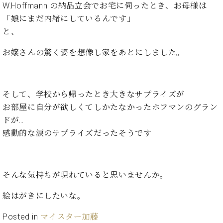
イ
ュ
ブ
W.Hoffmann の納品立会でお宅に伺ったとき、お母様は
ジ
(お
で
ン
タ
ロ
正
ャ
知
「娘にまだ内緒にしているんです」
コ
イ
グ
オンライン試弾
規
パ
ら
と、
ン
ン
デ
ン
せ・
メルマガ登録
サ
の
ィ
の
メ
お嬢さんの驚く姿を想像し家をあとにしました。
ー
音
ー
取
デ
趣
ト
色
ラ
り
ィ
味
/
ー・
組
ア
か
C.
取
ベ
そして、学校から帰ったとき大きなサプライズが
み
情
ら
ベ
扱
ヒ
報)
お部屋に自分が欲しくてしかたなかったホフマンのグラン
本
ヒ
店
シ
ドが…
格
シ
ピ
ュ
的
ュ
ア
キ
感動的な涙のサプライズだったそうです
タ
に
タ
ノ
ャ
店
イ
学
イ
製
ン
舗・
ン
ぶ
ン
造
ペ
サ
を
そんな気持ちが現れていると思いませんか。
方
レ
番
ー
ロ
弾
ま
ジ
号
ン
ン・
く
絵はがきにしたいな。
で
デ
調
前
大
ン
律
に
コ
Posted in
マイスター加藤
歓
ス