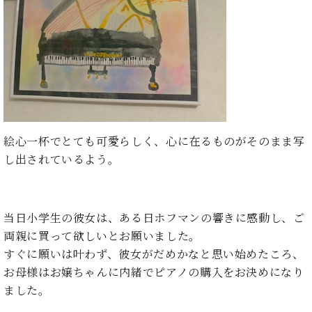
た
を
ラ
か
ヒ
ヒ
イ
い！
作
ン
ら
シ
シ
ン・
録
る
ド
の
ュ
ュ
サ
音
こ
ヒ
お
タ
タ
ロ
し
と
ス
知
イ
イ
ン
た
ト
ら
ン
ン
会
い！
音
リ
せ
レ
の
員
と
色
ー
(入
ジ
秘
い
と
荷
デ
密
う
絵心一杯でとても可愛らしく、心に在るものがそのまま写
ベ
タ
情
ン
音
方
し出されているよう。
ヒ
ッ
報
ス
楽
は、
シ
チ
等)
ニ
家
お
ュ
ュ
達
近
タ
ー
ベ
の
プ
く
当日小学生の彼女は、ある日ホフマンの響きに感動し、ご
C.
イ
ス・
ヒ
声
レ
の
両親に買って欲しいとお願いました。
ベ
ン・
イ
シ
ス
直
ヒ
ジ
すぐに願いは叶わず、彼女がだめかなと思い始めたころ、
ベ
ュ
リ
営
シ
ベ
ャ
ン
お母様はお嬢ちゃんに内緒でピアノの購入をお決めになり
タ
リ
店
ュ
ヒ
パ
ト
ました。
イ
ー
舗
タ
シ
ン
ン・
ス
ま