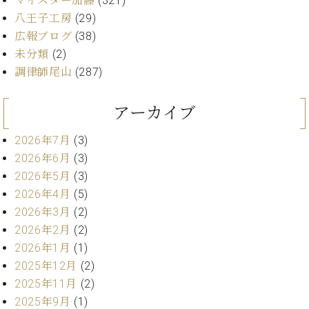
マイスター加藤
(321)
プ
室
ラ
八王子工房
(29)
ピ
イ
ア
広報ブログ
(38)
ト
ノ
未分類
(2)
ピ
の
調律師尾山
(287)
ア
コ
ノ
ン
アーカイブ
シ
ェ
C.
2026年7月
(3)
ル
ベ
ジ
2026年6月
(3)
ヒ
ュ
シ
2026年5月
(3)
ア
ュ
2026年4月
(5)
ク
タ
2026年3月
(2)
セ
イ
2026年2月
(2)
ス
ン
セン
2026年1月
(1)
ア
トラ
2025年12月
(2)
カ
ム東
デ
2025年11月
(2)
京の
ミ
2025年9月
(1)
ご案