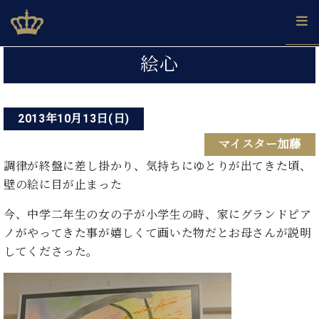
Skip
ベヒシュタインジャパン公式サイト
BECHSTEIN JAPAN Official Site
to
content
投
カ
絵心
タ
稿
ベ
ベ
ド
メ
企
ロ
C.
ナ
ヒ
ヒ
イ
ル
業
グ
ベ
シ
2013年10月13日(日)
シ
ツ
マ
情
ビ
ヒ
ュ
ュ
の
ガ
報
マイスター加藤
シ
ゲ
タ
展
タ
名
会
ュ
イ
示
イ
器
員
調律が終盤に差し掛かり、気持ちにゆとりが出てきた頃、
ー
採
タ
ン
ン
ベ
登
壁の絵に目が止まった
用
イ
シ
で、
の
ヒ
録
情
ン
ピ
演
グ
シ
ご
今、中学二年生の女の子が小学生の時、家にグランドピア
ョ
報
コ
ア
奏
ラ
ュ
案
ノがやってきた事が嬉しくて画いた物だとお母さんが説明
ン
ン
ノ
し
ン
タ
内
してくださった。
サ
技
ベ
た
ド
イ
ー
術
ヒ
い！
ピ
ン
各
ト /
シ
学
ア
店
C.
ュ
び
ノ
ブ
舗
ベ
ベ
タ