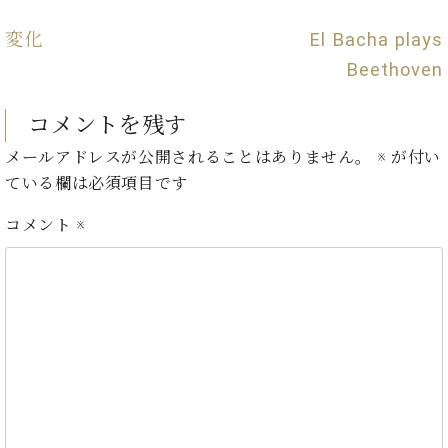
ン
迎。
サ
ベ
会
ベヒ
変化
El Bacha plays
ー
C.
ヒ
社
シュ
Beethoven
ト
ベ
シ
案
ヒ
タイ
ュ
内
シ
コメントを残す
タ
レ
ン・
ュ
イ
ッ
シュ
メールアドレスが公開されることはありません。
※
が付い
タ
お
ン・
ス
イ
ーレ
ている欄は必須項目です
問
シ
ン
ン
合
ュ
イ
音楽
コ
コメント
※
せ
ー
ベ
教室
ン
レ
ン
サ
ト
ー
納
ベ
ト
入
代
ヒ
グ
シ
実
理
ラ
ュ
績
店
ン
タ
ホ
主
ド
イ
ー
催
ピ
ン
ル・
イ
ア