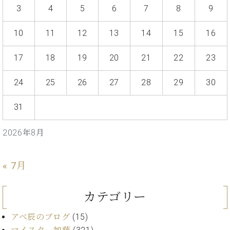
ト
ジオ
3
4
5
6
7
8
9
ピ
レン
ア
タル
10
11
12
13
14
15
16
ノ
ホー
ル・
17
18
19
20
21
22
23
C.
スタ
ベ
ジオ
24
25
26
27
28
29
30
ヒ
空き
シ
状況
ュ
31
動
タ
画
イ
収
2026年8月
ン
録
レ
サ
ジ
« 7月
ー
デ
ビ
ン
ス
カテゴリー
ス
音
ア
楽
アベ辰のブログ
(15)
ッ
教