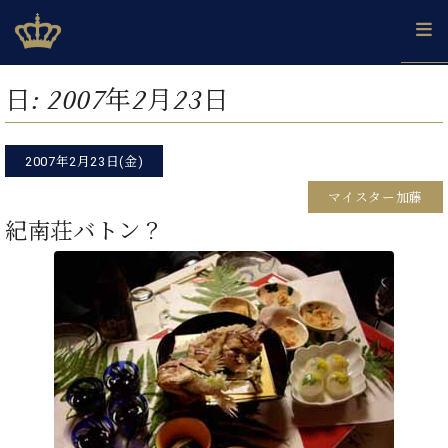
Skip
ベヒシュタインジャパン公式サイト
BECHSTEIN JAPAN Official Site
to
content
カ
日:
2007年2月23日
タ
ベ
ベ
ド
メ
企
ロ
C.
ヒ
ヒ
イ
ル
業
グ
ベ
シ
2007年2月23日(金)
シ
ツ
マ
情
ヒ
ュ
ュ
の
ガ
報
マイスター加藤
シ
タ
展
タ
名
会
ュ
紀南荘バトン？
イ
示
イ
器
員
採
タ
ン
ン
ベ
登
用
イ
で、
の
ヒ
録
情
ン
ピ
演
グ
シ
ご
報
コ
ア
奏
ラ
ュ
案
ン
ノ
し
ン
タ
内
サ
技
ベ
た
ド
イ
ー
術
ヒ
い！
ピ
ン
各
ト /
シ
学
ア
店
C.
ュ
び
ノ
ブ
舗
ベ
ベ
タ