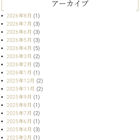
ン
アーカイブ
迎。
サ
ベ
会
ベヒ
ー
C.
2026年8月
(1)
ヒ
社
シュ
ト
ベ
2026年7月
(3)
シ
案
ヒ
タイ
ュ
内
2026年6月
(3)
シ
タ
レ
ン・
2026年5月
(3)
ュ
イ
ッ
シュ
2026年4月
(5)
タ
お
ン・
ス
イ
2026年3月
(2)
ーレ
問
シ
ン
ン
2026年2月
(2)
合
ュ
イ
音楽
コ
せ
ー
ベ
2026年1月
(1)
教室
ン
レ
ン
2025年12月
(2)
サ
ト
2025年11月
(2)
ー
納
ベ
2025年9月
(1)
ト
入
代
ヒ
グ
2025年8月
(1)
シ
実
理
ラ
2025年7月
(2)
ュ
績
店
ン
2025年6月
(1)
タ
ホ
主
ド
イ
2025年4月
(3)
ー
催
ピ
ン
ル・
イ
2025年2月
(1)
ア