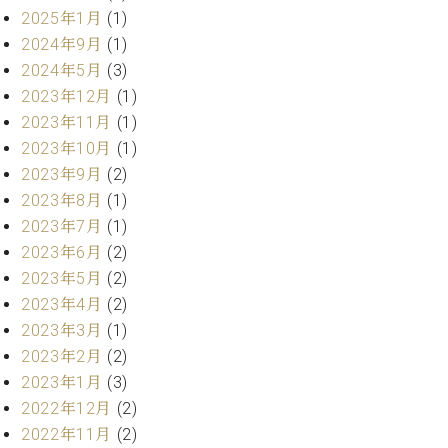
・
ス
ベ
ノ
2025年1月
(1)
セ
タ
ン
ン
2024年9月
(1)
ジ
ト
ト
C.
2024年5月
(3)
オ
ラ
ベ
2023年12月
(1)
ム
ヒ
コ
東
2023年11月
(1)
シ
納
ン
京
2023年10月
(1)
ュ
入
ク
タ
2023年9月
(2)
実
ー
イ
績
ル
店
2023年8月
(1)
ン
音
長
2023年7月
(1)
コ
楽
ご
音
2023年6月
(2)
ン
教
挨
楽
2023年5月
(2)
サ
室
拶
教
ー
2023年4月
(2)
展
室
ト
示
2023年3月
(1)
ご
ア
情
2023年2月
(2)
愛
ッ
報
2023年1月
(3)
用
プ
ホー
者
2022年12月
(2)
ラ
ル・
の
2022年11月
(2)
イ
スタ
声