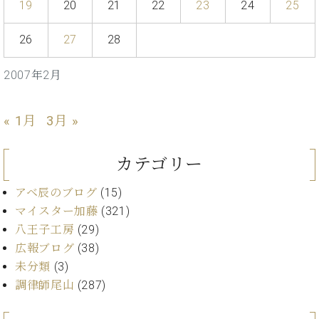
イ
ュ
ブ
19
20
21
22
23
24
25
ジ
(お
で
ン
タ
ロ
正
ャ
知
コ
イ
グ
オンライン試弾
規
26
27
28
パ
ら
ン
ン
デ
ン
せ・
メルマガ登録
サ
の
ィ
の
メ
2007年2月
ー
音
ー
取
デ
趣
ト
色
ラ
り
ィ
味
/
ー・
組
ア
« 1月
3月 »
か
C.
取
ベ
み
情
ら
ベ
扱
ヒ
報)
本
ヒ
店
カテゴリー
シ
格
シ
ピ
ュ
的
ュ
ア
キ
アベ辰のブログ
(15)
タ
に
タ
ノ
ャ
店
マイスター加藤
(321)
イ
学
イ
製
ン
舗・
ン
八王子工房
(29)
ぶ
ン
造
ペ
サ
を
広報ブログ
(38)
方
レ
番
ー
ロ
弾
未分類
(3)
ま
ジ
号
ン
ン・
く
で
デ
調
調律師尾山
(287)
前
大
ン
律
に
コ
歓
ス