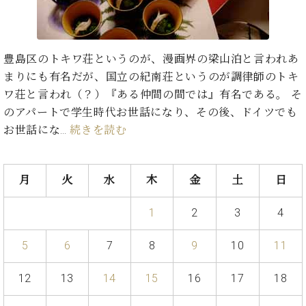
た
を
ラ
か
ヒ
ヒ
イ
い！
作
ン
ら
シ
シ
ン・
録
る
ド
の
ュ
ュ
サ
音
こ
ヒ
お
タ
タ
豊島区のトキワ荘というのが、漫画界の梁山泊と言われあ
ロ
し
と
ス
知
イ
イ
ン
た
まりにも有名だが、国立の紀南荘というのが調律師のトキ
ト
ら
ン
ン
会
い！
ワ荘と言われ（？）『ある仲間の間では』有名である。 そ
音
リ
せ
レ
の
員
と
のアパートで学生時代お世話になり、その後、ドイツでも
色
ー
(入
ジ
秘
い
と
荷
お世話にな…
続きを読む
デ
密
う
ベ
タ
情
ン
音
方
ヒ
ッ
報
ス
楽
は、
シ
チ
等)
ニ
月
火
水
木
金
土
日
家
お
ュ
ュ
達
近
タ
ー
ベ
の
プ
く
1
2
3
4
C.
イ
ス・
ヒ
声
レ
の
ベ
ン・
イ
シ
ス
直
5
6
7
8
9
10
11
ヒ
ジ
ベ
ュ
リ
営
シ
ベ
ャ
ン
タ
リ
店
ュ
ヒ
パ
12
13
14
15
16
17
18
ト
イ
ー
舗
タ
シ
ン
ン・
ス
ま