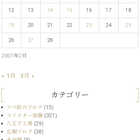
イ
ュ
ブ
ジ
(お
で
ン
タ
ロ
正
12
13
14
15
16
17
18
ャ
知
コ
イ
グ
オンライン試弾
規
パ
ら
ン
ン
デ
ン
せ・
19
20
21
22
23
24
25
メルマガ登録
サ
の
ィ
の
メ
ー
音
ー
取
デ
26
27
28
趣
ト
色
ラ
り
ィ
味
/
ー・
組
ア
か
C.
2007年2月
取
ベ
み
情
ら
ベ
扱
ヒ
報)
本
ヒ
店
シ
« 1月
3月 »
格
シ
ピ
ュ
的
ュ
ア
キ
タ
に
タ
ノ
ャ
店
イ
カテゴリー
学
イ
製
ン
舗・
ン
ぶ
ン
造
ペ
サ
を
アベ辰のブログ
(15)
方
レ
番
ー
ロ
弾
マイスター加藤
(321)
ま
ジ
号
ン
ン・
く
八王子工房
(29)
で
デ
調
前
大
ン
律
広報ブログ
(38)
に
コ
歓
ス
未分類
(3)