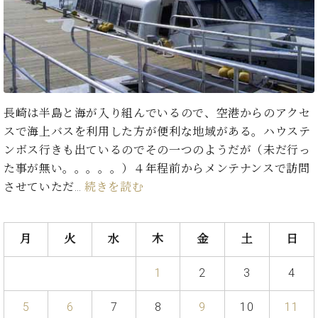
た
を
ラ
か
ヒ
ヒ
イ
い！
作
ン
ら
シ
シ
ン・
録
る
ド
の
ュ
ュ
サ
音
こ
ヒ
お
タ
タ
ロ
し
と
ス
知
イ
イ
ン
た
ト
ら
ン
ン
会
い！
音
リ
せ
レ
の
員
と
長崎は半島と海が入り組んでいるので、空港からのアクセ
色
ー
(入
ジ
秘
い
スで海上バスを利用した方が便利な地域がある。ハウステ
と
荷
デ
密
う
ベ
タ
情
ンボス行きも出ているのでその一つのようだが（未だ行っ
ン
音
方
ヒ
ッ
報
た事が無い。。。。。）４年程前からメンテナンスで訪問
ス
楽
は、
シ
チ
等)
ニ
させていただ…
続きを読む
家
お
ュ
ュ
達
近
タ
ー
ベ
の
プ
く
C.
イ
ス・
ヒ
声
レ
の
月
火
水
木
金
土
日
ベ
ン・
イ
シ
ス
直
ヒ
ジ
ベ
ュ
リ
営
シ
ベ
ャ
1
2
3
4
ン
タ
リ
店
ュ
ヒ
パ
ト
イ
ー
舗
タ
シ
ン
5
6
7
8
9
10
11
ン・
ス
ま