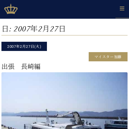
Skip
ベヒシュタインジャパン公式サイト
BECHSTEIN JAPAN Official Site
to
content
カ
日:
2007年2月27日
タ
ベ
ベ
ド
メ
企
ロ
C.
ヒ
ヒ
イ
ル
業
グ
ベ
シ
2007年2月27日(火)
シ
ツ
マ
情
ヒ
ュ
ュ
の
ガ
報
マイスター加藤
シ
タ
展
タ
名
会
ュ
出張 長崎編
イ
示
イ
器
員
採
タ
ン
ン
ベ
登
用
イ
で、
の
ヒ
録
情
ン
ピ
演
グ
シ
ご
報
コ
ア
奏
ラ
ュ
案
ン
ノ
し
ン
タ
内
サ
技
ベ
た
ド
イ
ー
術
ヒ
い！
ピ
ン
各
ト /
シ
学
ア
店
C.
ュ
び
ノ
ブ
舗
ベ
ベ
タ