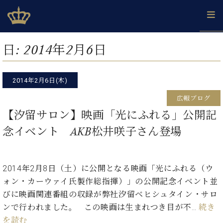
Skip
ベヒシュタインジャパン公式サイト
BECHSTEIN JAPAN Official Site
to
content
カ
日:
2014年2月6日
タ
ベ
ベ
ド
メ
企
ロ
C.
ヒ
ヒ
イ
ル
業
グ
ベ
シ
2014年2月6日(木)
シ
ツ
マ
情
ヒ
ュ
ュ
の
ガ
報
広報ブログ
シ
タ
展
タ
名
会
ュ
【汐留サロン】映画「光にふれる」公開記
イ
示
イ
器
員
採
タ
ン
ン
ベ
登
念イベント AKB松井咲子さん登場
用
イ
で、
の
ヒ
録
情
ン
ピ
演
グ
シ
ご
報
コ
ア
奏
ラ
ュ
案
ン
ノ
2014年2月8日（土）に公開となる映画「光にふれる（ウ
し
ン
タ
内
サ
技
ベ
た
ド
イ
ォン・カーウァイ氏製作総指揮）」の公開記念イベント並
ー
術
ヒ
い！
ピ
ン
びに映画関連番組の収録が弊社汐留ベヒシュタイン・サロ
各
ト /
シ
学
ア
ンで行われました。 この映画は生まれつき目が不…
続き
店
C.
ュ
び
ノ
ブ
舗
を読む
ベ
ベ
タ