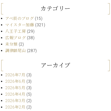
イ
ュ
ブ
ジ
(お
で
ン
タ
ロ
正
カテゴリー
ャ
知
コ
イ
グ
オンライン試弾
規
パ
ら
ン
ン
デ
アベ辰のブログ
(15)
ン
せ・
メルマガ登録
サ
の
ィ
マイスター加藤
(321)
の
メ
ー
音
ー
取
デ
八王子工房
(29)
趣
ト
色
ラ
り
ィ
広報ブログ
(38)
味
/
ー・
組
ア
か
C.
未分類
(2)
取
ベ
み
情
ら
ベ
扱
調律師尾山
(287)
ヒ
報)
本
ヒ
店
シ
格
シ
ピ
ュ
アーカイブ
的
ュ
ア
キ
タ
に
タ
ノ
ャ
店
イ
2026年7月
(3)
学
イ
製
ン
舗・
ン
2026年6月
(3)
ぶ
ン
造
ペ
サ
を
方
レ
番
ー
2026年5月
(3)
ロ
弾
ま
ジ
号
ン
ン・
2026年4月
(5)
く
で
デ
調
2026年3月
(2)
前
大
ン
律
に
コ
2026年2月
(2)
歓
ス