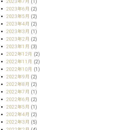
・
2023年7月
(1)
ス
ベ
ノ
セ
2023年6月
(2)
タ
ン
ン
2023年5月
(2)
ジ
ト
ト
C.
オ
ラ
2023年4月
(2)
ベ
ム
ヒ
2023年3月
(1)
コ
東
シ
納
ン
2023年2月
(2)
京
ュ
入
ク
2023年1月
(3)
タ
実
ー
2022年12月
(2)
イ
績
ル
店
2022年11月
(2)
ン
音
長
コ
2022年10月
(1)
楽
ご
音
ン
教
挨
2022年9月
(2)
楽
サ
室
拶
2022年8月
(2)
教
ー
展
2022年7月
(1)
室
ト
示
ご
2022年6月
(2)
ア
情
愛
2022年5月
(1)
ッ
報
用
プ
2022年4月
(2)
ホー
者
ラ
ル・
2022年3月
(5)
の
イ
スタ
2022年2月
(4)
声