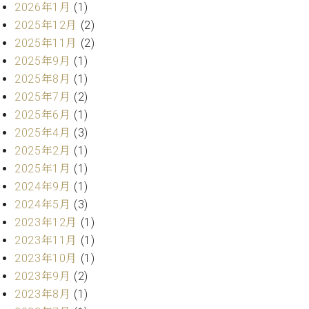
ン
2026年1月
(1)
迎。
サ
ベ
会
2025年12月
(2)
ベヒ
ー
C.
ヒ
社
2025年11月
(2)
シュ
ト
ベ
シ
案
2025年9月
(1)
ヒ
タイ
ュ
内
シ
2025年8月
(1)
タ
レ
ン・
ュ
2025年7月
(2)
イ
ッ
シュ
タ
お
ン・
ス
2025年6月
(1)
イ
ーレ
問
シ
ン
2025年4月
(3)
ン
合
ュ
イ
音楽
2025年2月
(1)
コ
せ
ー
ベ
教室
2025年1月
(1)
ン
レ
ン
サ
2024年9月
(1)
ト
ー
2024年5月
(3)
納
ベ
ト
2023年12月
(1)
入
代
ヒ
グ
2023年11月
(1)
シ
実
理
ラ
ュ
績
店
2023年10月
(1)
ン
タ
ホ
主
ド
2023年9月
(2)
イ
ー
催
ピ
2023年8月
(1)
ン
ル・
イ
ア