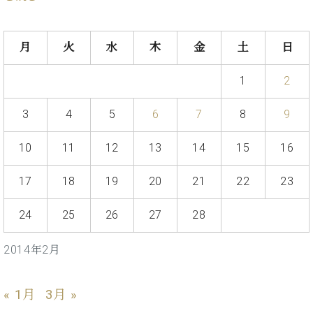
た
を
ラ
か
ヒ
ヒ
イ
い！
作
ン
ら
シ
シ
ン・
録
る
ド
の
ュ
ュ
サ
音
月
火
水
木
金
土
日
こ
ヒ
お
タ
タ
ロ
し
と
ス
知
イ
イ
ン
た
1
2
ト
ら
ン
ン
会
い！
音
リ
せ
レ
の
員
と
3
4
5
6
7
8
9
色
ー
(入
ジ
秘
い
と
荷
デ
密
う
ベ
タ
情
10
11
12
13
14
15
16
ン
音
方
ヒ
ッ
報
ス
楽
は、
シ
チ
等)
ニ
17
18
19
20
21
22
23
家
お
ュ
ュ
達
近
タ
ー
24
25
26
27
28
ベ
の
プ
く
C.
イ
ス・
ヒ
声
レ
の
ベ
ン・
イ
シ
ス
直
2014年2月
ヒ
ジ
ベ
ュ
リ
営
シ
ベ
ャ
ン
タ
リ
店
ュ
ヒ
パ
ト
イ
ー
舗
« 1月
3月 »
タ
シ
ン
ン・
ス
ま