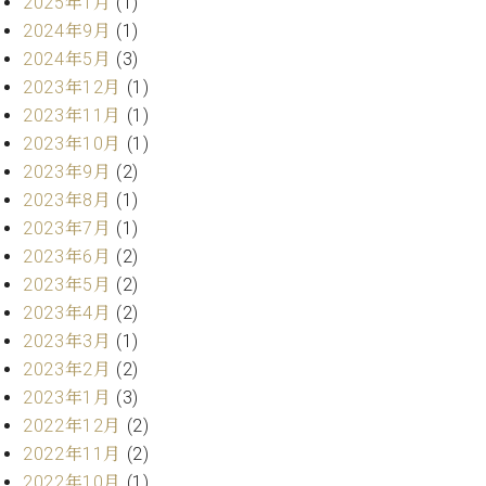
・
2025年1月
(1)
ス
ベ
ノ
セ
2024年9月
(1)
タ
ン
ン
2024年5月
(3)
ジ
ト
ト
C.
オ
2023年12月
(1)
ラ
ベ
ム
ヒ
2023年11月
(1)
コ
東
シ
納
ン
2023年10月
(1)
京
ュ
入
ク
2023年9月
(2)
タ
実
ー
2023年8月
(1)
イ
績
ル
店
2023年7月
(1)
ン
音
長
2023年6月
(2)
コ
楽
ご
音
ン
2023年5月
(2)
教
挨
楽
サ
室
拶
2023年4月
(2)
教
ー
展
2023年3月
(1)
室
ト
示
ご
2023年2月
(2)
ア
情
愛
2023年1月
(3)
ッ
報
用
プ
2022年12月
(2)
ホー
者
ラ
ル・
2022年11月
(2)
の
イ
スタ
2022年10月
(1)
声