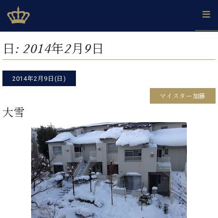
Skip
ベヒシュタインジャパン公式サイト
BECHSTEIN JAPAN Official Site
to
content
カ
日:
2014年2月9日
タ
ベ
ベ
ド
メ
企
ロ
C.
ヒ
ヒ
イ
ル
業
グ
ベ
シ
2014年2月9日(日)
シ
ツ
マ
情
ヒ
ュ
ュ
の
ガ
報
マイスター加藤
シ
タ
展
タ
名
会
ュ
大雪
イ
示
イ
器
員
採
タ
ン
ン
ベ
登
用
イ
で、
の
ヒ
録
情
ン
ピ
演
グ
シ
ご
報
コ
ア
奏
ラ
ュ
案
ン
ノ
し
ン
タ
内
サ
技
ベ
た
ド
イ
ー
術
ヒ
い！
ピ
ン
各
ト /
シ
学
ア
店
C.
ュ
び
ノ
ブ
舗
ベ
ベ
タ