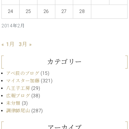
イ
ュ
ブ
ジ
(お
で
ン
タ
ロ
正
ャ
知
24
25
26
27
28
コ
イ
グ
オンライン試弾
規
パ
ら
ン
ン
デ
ン
せ・
メルマガ登録
サ
の
2014年2月
ィ
の
メ
ー
音
ー
取
デ
趣
ト
色
ラ
り
ィ
« 1月
3月 »
味
/
ー・
組
ア
か
C.
取
ベ
み
情
ら
ベ
扱
ヒ
カテゴリー
報)
本
ヒ
店
シ
格
シ
ピ
ュ
アベ辰のブログ
(15)
的
ュ
ア
キ
タ
マイスター加藤
(321)
に
タ
ノ
ャ
店
イ
八王子工房
(29)
学
イ
製
ン
舗・
ン
ぶ
ン
造
ペ
広報ブログ
(38)
サ
を
方
レ
番
ー
ロ
未分類
(3)
弾
ま
ジ
号
ン
ン・
調律師尾山
(287)
く
で
デ
調
前
大
ン
律
に
コ
アーカイブ
歓
ス