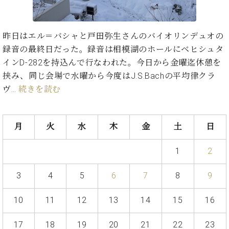
た
を
ラ
か
ヒ
ヒ
イ
い！
作
ン
ら
シ
シ
ン・
録
る
ド
の
ュ
ュ
サ
音
こ
昨日はエル＝バシャと戸田弥生さんのバイオリンデュオの
ヒ
お
タ
タ
ロ
し
と
録音の最終日だった。録音は相模湖のホールにベヒシュタ
ス
知
イ
イ
ン
た
インD-282を持込んで行なわれた。今日から金曜迄休憩を
ト
ら
ン
ン
会
い！
音
リ
せ
挟み、同じ会場で水曜から今度はJ.S.Bachの平均律クラ
レ
の
員
と
色
ー
(入
ジ
秘
ヴ…
続きを読む
い
と
荷
デ
密
う
ベ
タ
情
ン
音
方
ヒ
ッ
報
ス
楽
は、
月
火
水
木
金
土
日
シ
チ
等)
ニ
家
お
ュ
ュ
達
近
タ
1
2
ー
ベ
の
プ
く
C.
イ
ス・
ヒ
声
レ
の
ベ
ン・
3
4
5
6
7
8
9
イ
シ
ス
直
ヒ
ジ
ベ
ュ
リ
営
シ
ベ
ャ
ン
10
11
12
13
14
15
16
タ
リ
店
ュ
ヒ
パ
ト
イ
ー
舗
タ
シ
ン
17
18
19
20
21
22
23
ン・
ス
ま