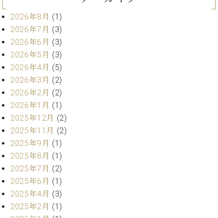
ン
迎。
サ
ベ
2026年8月
(1)
会
ベヒ
ー
C.
ヒ
社
2026年7月
(3)
シュ
ト
ベ
シ
案
2026年6月
(3)
ヒ
タイ
ュ
内
2026年5月
(3)
シ
タ
レ
ン・
ュ
2026年4月
(5)
イ
ッ
シュ
タ
2026年3月
(2)
お
ン・
ス
イ
ーレ
問
シ
ン
2026年2月
(2)
ン
合
ュ
イ
音楽
2026年1月
(1)
コ
せ
ー
ベ
教室
2025年12月
(2)
ン
レ
ン
サ
2025年11月
(2)
ト
ー
2025年9月
(1)
納
ベ
ト
2025年8月
(1)
入
代
ヒ
グ
2025年7月
(2)
シ
実
理
ラ
ュ
2025年6月
(1)
績
店
ン
タ
ホ
主
2025年4月
(3)
ド
イ
ー
催
ピ
2025年2月
(1)
ン
ル・
イ
ア