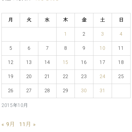
た
を
ラ
か
ヒ
ヒ
イ
い！
作
ン
ら
シ
シ
ン・
録
る
ド
の
ュ
ュ
サ
音
月
火
水
木
金
土
日
こ
ヒ
お
タ
タ
ロ
し
と
ス
知
イ
イ
ン
た
1
2
3
4
ト
ら
ン
ン
会
い！
音
リ
せ
レ
の
員
と
5
6
7
8
9
10
11
色
ー
(入
ジ
秘
い
と
荷
デ
密
う
ベ
タ
情
12
13
14
15
16
17
18
ン
音
方
ヒ
ッ
報
ス
楽
は、
シ
チ
等)
ニ
19
20
21
22
23
24
25
家
お
ュ
ュ
達
近
タ
ー
26
27
28
29
30
31
ベ
の
プ
く
C.
イ
ス・
ヒ
声
レ
の
ベ
ン・
イ
シ
ス
直
2015年10月
ヒ
ジ
ベ
ュ
リ
営
シ
ベ
ャ
ン
タ
リ
店
ュ
ヒ
パ
ト
イ
ー
舗
« 9月
11月 »
タ
シ
ン
ン・
ス
ま