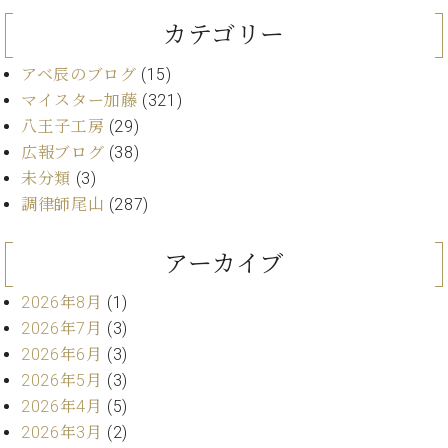
イ
ュ
ブ
ジ
(お
で
ン
タ
ロ
正
カテゴリー
ャ
知
コ
イ
グ
オンライン試弾
規
パ
ら
ン
ン
デ
アベ辰のブログ
(15)
ン
せ・
メルマガ登録
サ
の
ィ
マイスター加藤
(321)
の
メ
ー
音
ー
取
デ
八王子工房
(29)
趣
ト
色
ラ
り
ィ
広報ブログ
(38)
味
/
ー・
組
ア
か
C.
未分類
(3)
取
ベ
み
情
ら
ベ
扱
調律師尾山
(287)
ヒ
報)
本
ヒ
店
シ
格
シ
ピ
ュ
アーカイブ
的
ュ
ア
キ
タ
に
タ
ノ
ャ
店
イ
2026年8月
(1)
学
イ
製
ン
舗・
ン
2026年7月
(3)
ぶ
ン
造
ペ
サ
を
方
レ
番
ー
2026年6月
(3)
ロ
弾
ま
ジ
号
ン
ン・
2026年5月
(3)
く
で
デ
調
2026年4月
(5)
前
大
ン
律
に
コ
2026年3月
(2)
歓
ス