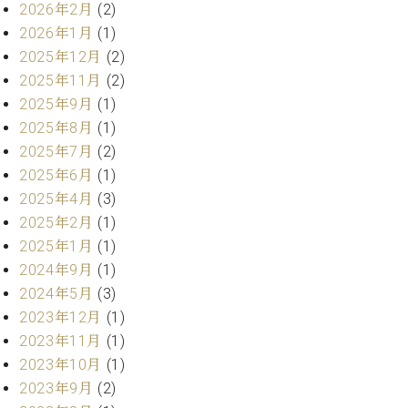
ン
2026年2月
(2)
迎。
サ
ベ
会
2026年1月
(1)
ベヒ
ー
C.
ヒ
社
2025年12月
(2)
シュ
ト
ベ
シ
案
2025年11月
(2)
ヒ
タイ
ュ
内
シ
2025年9月
(1)
タ
レ
ン・
ュ
2025年8月
(1)
イ
ッ
シュ
タ
お
ン・
ス
2025年7月
(2)
イ
ーレ
問
シ
ン
2025年6月
(1)
ン
合
ュ
イ
音楽
2025年4月
(3)
コ
せ
ー
ベ
教室
2025年2月
(1)
ン
レ
ン
サ
2025年1月
(1)
ト
ー
2024年9月
(1)
納
ベ
ト
2024年5月
(3)
入
代
ヒ
グ
2023年12月
(1)
シ
実
理
ラ
ュ
績
店
2023年11月
(1)
ン
タ
ホ
主
ド
2023年10月
(1)
イ
ー
催
ピ
2023年9月
(2)
ン
ル・
イ
ア