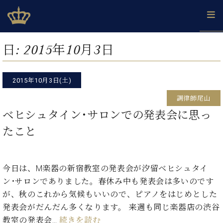
Skip
ベヒシュタインジャパン公式サイト
BECHSTEIN JAPAN Official Site
to
content
カ
日:
2015年10月3日
タ
ベ
ベ
ド
メ
企
ロ
C.
ヒ
ヒ
イ
ル
業
グ
ベ
シ
2015年10月3日(土)
シ
ツ
マ
情
ヒ
ュ
ュ
の
ガ
報
調律師尾山
シ
タ
展
タ
名
会
ュ
ベヒシュタイン･サロンでの発表会に思っ
イ
示
イ
器
員
採
タ
ン
ン
ベ
登
たこと
用
イ
で、
の
ヒ
録
情
ン
ピ
演
グ
シ
ご
報
コ
ア
奏
ラ
ュ
案
ン
ノ
今日は、M楽器の新宿教室の発表会が汐留ベヒシュタイ
し
ン
タ
内
サ
技
ベ
た
ド
イ
ン･サロンでありました。春休み中も発表会は多いのです
ー
術
ヒ
い！
ピ
ン
が、秋のこれから気候もいいので、ピアノをはじめとした
各
ト /
シ
学
ア
発表会がだんだん多くなります。 来週も同じ楽器店の渋谷
店
C.
ュ
び
ノ
ブ
舗
教室の発表会…
続きを読む
ベ
ベ
タ