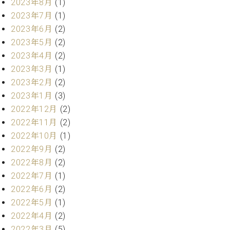
・
2023年8月
(1)
ス
ベ
ノ
セ
2023年7月
(1)
タ
ン
ン
2023年6月
(2)
ジ
ト
ト
C.
オ
ラ
2023年5月
(2)
ベ
ム
ヒ
2023年4月
(2)
コ
東
シ
納
ン
2023年3月
(1)
京
ュ
入
ク
2023年2月
(2)
タ
実
ー
2023年1月
(3)
イ
績
ル
店
2022年12月
(2)
ン
音
長
コ
2022年11月
(2)
楽
ご
音
ン
教
挨
2022年10月
(1)
楽
サ
室
拶
2022年9月
(2)
教
ー
展
2022年8月
(2)
室
ト
示
ご
2022年7月
(1)
ア
情
愛
2022年6月
(2)
ッ
報
用
プ
2022年5月
(1)
ホー
者
ラ
ル・
2022年4月
(2)
の
イ
スタ
2022年3月
(5)
声