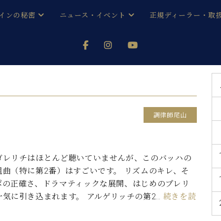
インの秘密
ニュース・イベント
正規ディーラー・取
アノを
器ベヒシュタイン
メルマガ会員登録ご案内
い！ という方は、お近くの直営店舗まで
オンライン試弾
ン レジデンス
ストリー
各店舗からのお知らせ
(入荷情報等)
シューレ音楽教室
声
/
C.ベヒシュタイン レジデンス
取り組
プレスリリース
調律師尾山
(お知らせ・メディア情報)
京
インの音色
キャンペーン
スタッフご挨拶
インを弾く前に
ゴレリチはほとんど聴いていませんが、このバッハの
技術者紹介
組曲（特に第2番）はすごいです。 リズムのキレ、そ
展示情報【ユーロピアノ特選
コンサート
イン・シューレ
ポの正確さ、ドラマティックな展開、はじめのプレリ
イベント情報
一気に引き込まれます。 アルゲリッチの第2…
続きを読
八王子工房ブログ
レッスンイベント
ホール・スタジオ
アクセス
お問い合わせ