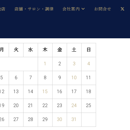
扱店
店舗・サロン・調律
会社案内
お問合せ
企業情報
メルマガ登録
採用情報
月
火
水
木
金
土
日
ベヒシュタイン・サロン会員
1
2
3
4
本社：八王子・技術営業センター
ベヒシュタイン・ジャパンブログ
5
6
7
8
9
10
11
12
13
14
15
16
17
18
中古】
19
20
21
22
23
24
25
26
27
28
29
30
31