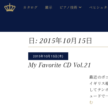
Skip
ベヒシュタインジャパン公式サイト
BECHSTEIN JAPAN Official Site
カタログ
展示
ピアノ技術
ベヒシュタ
to
content
ベヒシュタインのグランドピ
ドイツの名
作ること
ベヒシュタインで、 演奏したい！ 学びたい！ 録音した
C.ベヒシュタイン コンサート / C.ベヒシュタイ
ブランドヒ
日:
2015年10月15日
音色とタッチ
ベヒシュタイン・
趣味から本格的に学ぶ方まで大歓迎。
音楽家達の
C.ベヒシュタイン コンサート
ベヒシュタイン・ジャパンの
2015年10月15日(木)
み
ベヒシュタイン・セントラム 東
ベヒシュタ
My Favorite CD Vol.21
ピアノ製造番号
店長ご挨拶
ベヒシュタ
最近のポ
展示情報
イギリス
ホール・スタジオレンタル
ベヒシュタ
してテン
ホール・スタジオ空き状況
ュードで
動画収録サービス
納入実績 
む
音楽教室
ピアノのコンシェルジュ